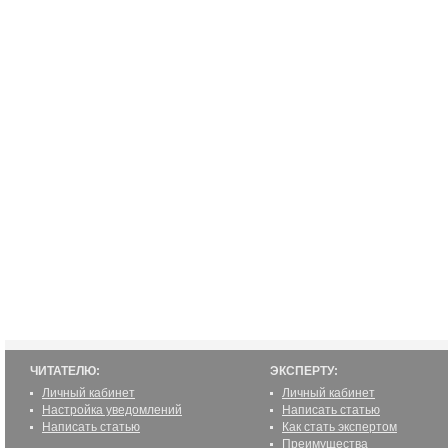
ЧИТАТЕЛЮ:
ЭКСПЕРТУ:
Личный кабинет
Личный кабинет
Настройка уведомлений
Написать статью
Написать статью
Как стать экспертом
Преимущества