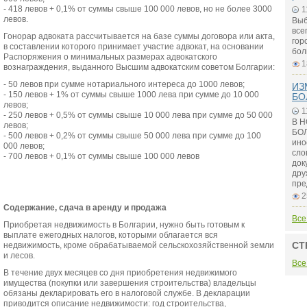
- 418 левов + 0,1% от суммы свыше 100 000 левов, но не более 3000
1
левов.
Выб
все
Гонорар адвоката рассчитывается на базе суммы договора или акта,
гор
в составлении которого принимает участие адвокат, на основании
бол
Распоряжения о минимальных размерах адвокатского
1
вознаграждения, выданного Высшим адвокатским советом Болгарии:
- 50 левов при сумме нотариального интереса до 1000 левов;
ИЗ
- 150 левов + 1% от суммы свыше 1000 лева при сумме до 10 000
БО
левов;
1
- 250 левов + 0,5% от суммы свыше 10 000 лева при сумме до 50 000
В 
левов;
БОЛ
- 500 левов + 0,2% от суммы свыше 50 000 лева при сумме до 100
ино
000 левов;
сло
- 700 левов + 0,1% от суммы свыше 100 000 левов
док
дру
пре
2
Содержание, сдача в аренду и продажа
Все
Приобретая недвижимость в Болгарии, нужно быть готовым к
выплате ежегодных налогов, которыми облагается вся
СТ
недвижимость, кроме обрабатываемой сельскохозяйственной земли
и лесов.
Все
В течение двух месяцев со дня приобретения недвижимого
имущества (покупки или завершения строительства) владельцы
обязаны декларировать его в налоговой службе. В декларации
приводится описание недвижимости: год строительства,