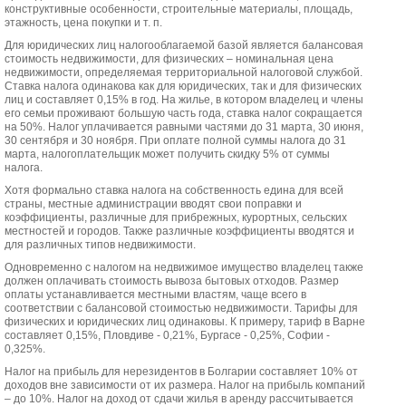
конструктивные особенности, строительные материалы, площадь,
этажность, цена покупки и т. п.
Для юридических лиц налогооблагаемой базой является балансовая
стоимость недвижимости, для физических – номинальная цена
недвижимости, определяемая территориальной налоговой службой.
Ставка налога одинакова как для юридических, так и для физических
лиц и составляет 0,15% в год. На жилье, в котором владелец и члены
его семьи проживают большую часть года, ставка налог сокращается
на 50%. Налог уплачивается равными частями до 31 марта, 30 июня,
30 сентября и 30 ноября. При оплате полной суммы налога до 31
марта, налогоплательщик может получить скидку 5% от суммы
налога.
Хотя формально ставка налога на собственность едина для всей
страны, местные администрации вводят свои поправки и
коэффициенты, различные для прибрежных, курортных, сельских
местностей и городов. Также различные коэффициенты вводятся и
для различных типов недвижимости.
Одновременно с налогом на недвижимое имущество владелец также
должен оплачивать стоимость вывоза бытовых отходов. Размер
оплаты устанавливается местными властям, чаще всего в
соответствии с балансовой стоимостью недвижимости. Тарифы для
физических и юридических лиц одинаковы. К примеру, тариф в Варне
составляет 0,15%, Пловдиве - 0,21%, Бургасе - 0,25%, Софии -
0,325%.
Налог на прибыль для нерезидентов в Болгарии составляет 10% от
доходов вне зависимости от их размера. Налог на прибыль компаний
– до 10%. Налог на доход от сдачи жилья в аренду рассчитывается