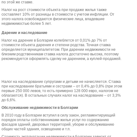
по этой же ставке.
Налог на рост стоимости объекта при продаже жилья также
составляет 10% от разницы в стоимости с учетом инфляции. От
этого налога освобождаются физические лица, владевшие
недвижимостью более 5 лет.
Дарение и наследование
Налог на дарение в Болгарии колеблется от 0,01% до 7% от
стоимости объекта дарения и степени родства. Точная ставка
определяется муниципалитетом. При дарении недвижимости не
близким родственникам ставка налога достаточно высока, поэтому
рекомендуется оформлять сделку не дарением, а куплей-продажей.
Налог на наследование супругами и детьми не начисляется. Ставка
при наследовании братьями и сестрами – от 0,4% до 0,8% (при этом
первые 250 000 левов, то есть примерно 128 000 евро, налогом не
облагаются). В остальных случаях налог на наследование – от 3,3%
до 6,6%.
Обслуживание недвижимости в Болгарии
В 2010 году в Болгарии вступил в силу закон, регламентирующий
порядок оплаты собственниками жилья услуг по содержанию
фасадов зданий, дворовых территорий, уборке и обслуживанию
общих частей здания, освещению и т.п.
Стоимость эксплуатации недвижимости в Болгарии зависит от