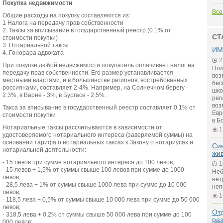
Покупка недвижимости
Все
Общие расходы на покупку составляются из:
1 Налога на передачу прав собственности
2. Таксы за вписывание в государственный реестр (0.1% от
СТ
стоимости покупки)
3. Нотариальной таксы
ИМ
4. Гонорара адвоката
2
При покупке любой недвижимости покупатель оплачивает налог на
Пол
передачу прав собственности. Его размер устанавливается
воз
местными властями, и в большинстве регионов, востребованных
бес
россиянами, составляет 2-4%. Например, на Солнечном берегу -
шко
2.3%, в Варне - 3%, в Бургасе - 2,5%.
рег
воз
Такса за вписывание в государственный реестр составляет 0.1% от
Евр
стоимости покупки
в Б
Нотариальные таксы рассчитываются в зависимости от
1
удостоверяемого нотариального интереса (заверяемой суммы) на
основании тарифа о нотариальных таксах к Закону о нотариусах и
Си
нотариальной деятельности:
жи
- 15 левов при сумме нотариального интереса до 100 левов;
1
- 15 левов + 1,5% от суммы свыше 100 левов при сумме до 1000
Неб
левов;
нет
- 28,5 лева + 1% от суммы свыше 1000 лева при сумме до 10 000
неп
левов;
1
- 118,5 лева + 0,5% от суммы свыше 10 000 лева при сумме до 50 000
левов;
Отд
- 318,5 лева + 0,2% от суммы свыше 50 000 лева при сумме до 100
ра
000 левов;