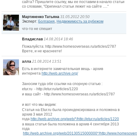
сайта? Пришлите ссылку, мы ее поставим в начало статьи
со словами, "Оригинал статьи лежит на сайте ....."
Мартиненко Татьяна
31.05.2012 20:50
Эксперт:
Болгария
,
Недвижимость за рубежом
что-то не спешит
Владислав
14.08.2014 18:46
Пожалуйста: http://www.homesoverseas.ru/articles/2787
Врете, и не краснеете!
алла
21.08.2014 13:51
Есть в интернете замечательная вещь - архив
интернета
http://web.archive.org/
Заносим туда обе ссылки на спорную статью :
etur.ru - http://etur.ru/articles/1220
и ваш сайт - http://www.homesoverseas.ru/articles/2787
и вот что мы видим:
Статья на Etur.ru была проиндексирована и положена в
архив 3 мая 2012
года
http://web.archive.org/web/*/http://etur.ru/articles/1220
а ваша статья была положена в архив 4 сентября 2013
года
http://web.archive.org/web/20130515000000*/http://www.homesovers