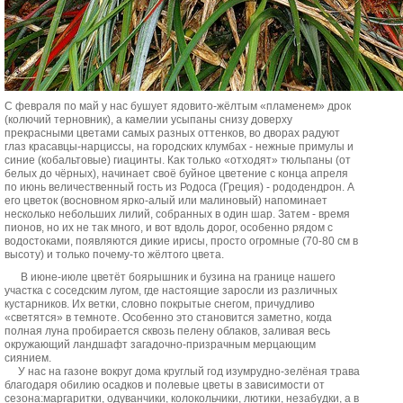
С февраля по май у нас бушует ядовито-жёлтым «пламенем» дрок
(колючий терновник), а камелии усыпаны снизу доверху
прекрасными цветами самых разных оттенков, во дворах радуют
глаз красавцы-нарциссы, на городских клумбах - нежные примулы и
синие (кобальтовые) гиацинты. Как только «отходят» тюльпаны (от
белых до чёрных), начинает своё буйное цветение с конца апреля
по июнь величественный гость из Родоса (Греция) - рододендрон. А
его цветок (восновном ярко-алый или малиновый) напоминает
несколько небольших лилий, собранных в один шар. Затем - время
пионов, но их не так много, и вот вдоль дорог, особенно рядом с
водостоками, появляются дикие ирисы, просто огромные (70-80 см в
высоту) и только почему-то жёлтого цвета.
В июне-июле цветёт боярышник и бузина на границе нашего
участка с соседским лугом, где настоящие заросли из различных
кустарников. Их ветки, словно покрытые снегом, причудливо
«светятся» в темноте. Особенно это становится заметно, когда
полная луна пробирается сквозь пелену облаков, заливая весь
окружающий ландшафт загадочно-призрачным мерцающим
сиянием.
У нас на газоне вокруг дома круглый год изумрудно-зелёная трава
благодаря обилию осадков и полевые цветы в зависимости от
сезона:маргаритки, одуванчики, колокольчики, лютики, незабудки, а в