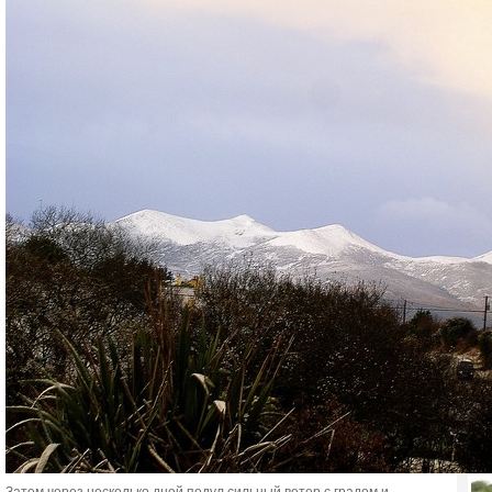
Все
СТ
Дуб
до
2
Для
мес
обл
дос
раз
сре
1
Зач
с И
на 
3