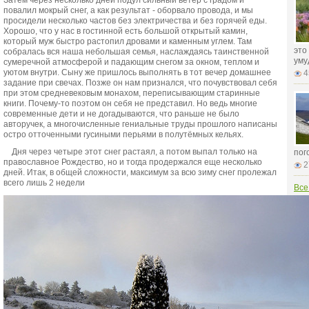
Затем через несколько дней подул сильный ветер с градом и
повалил мокрый снег, а как результат - оборвало провода, и мы
просидели несколько частов без электричества и без горячей еды.
Хорошо, что у нас в гостинной есть большой открытый камин,
который муж быстро растопил дровами и каменным углем. Там
это
собралась вся наша небольшая семья, наслаждаясь таинственной
уму
сумеречной атмосферой и падающим снегом за окном, теплом и
уютом внутри. Сыну же пришлось выполнять в тот вечер домашнее
4
задание при свечах. Позже он нам признался, что почувствовал себя
при этом средневековым монахом, переписывающим старинные
книги. Почему-то поэтом он себя не представил. Но ведь многие
современные дети и не догадываются, что раньше не было
авторучек, а многочисленные гениальные труды прошлого написаны
остро отточенными гусиными перьями в полутёмных кельях.
Дня через четыре этот снег растаял, а потом выпал только на
пог
православное Рождество, но и тогда продержался еще несколько
2
дней. Итак, в общей сложности, максимум за всю зиму снег пролежал
всего лишь 2 недели
Все
СТ
Все