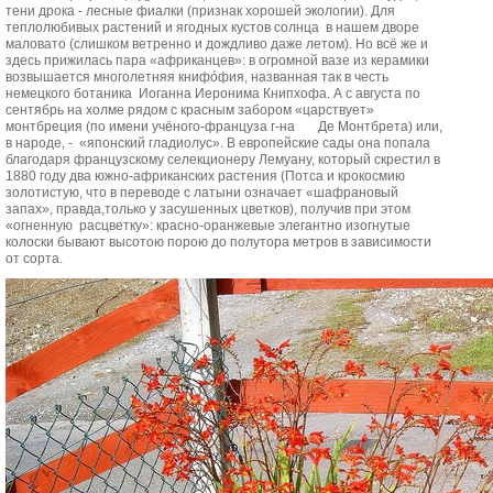
тени дрока - лесные фиалки (признак хорошей экологии). Для
теплолюбивых растений и ягодных кустов солнца в нашем дворе
маловато (слишком ветренно и дождливо даже летом). Но всё же и
здесь прижилась пара «африканцев»: в огромной вазе из керамики
возвышается многолетняя книфóфия, названная так в честь
немецкого ботаника Иоганна Иеронима Книпхофа. А с августа по
сентябрь на холме рядом с красным забором «царствует»
монтбреция (по имени учёного-француза г-на Де Монтбрета) или,
в народе, - «японский гладиолус». В европейские сады она попала
благодаря французскому селекционеру Лемуану, который скрестил в
1880 году два южно-африканских растения (Потса и крокосмию
золотистую, что в переводе с латыни означает «шафрановый
запах», правда,только у засушенных цветков), получив при этом
«огненную расцветку»: красно-оранжевые элегантно изогнутые
колоски бывают высотою порою до полутора метров в зависимости
от сорта.