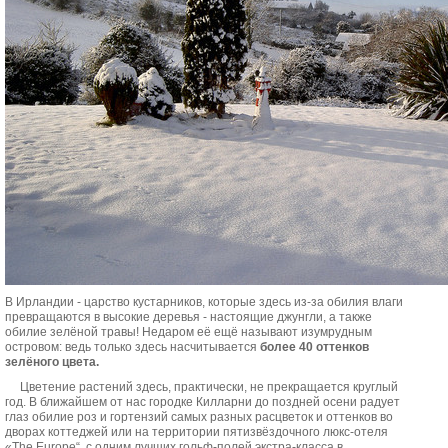
В Ирландии - царство кустарников, которые здесь из-за обилия влаги
превращаются в высокие деревья - настоящие джунгли, а также
обилие зелёной травы! Недаром её ещё называют изумрудным
островом: ведь только здесь насчитывается
более 40 оттенков
зелёного цвета.
Цветение растений здесь, практически, не прекращается круглый
год. В ближайшем от нас городке Килларни до поздней осени радует
глаз обилие роз и гортензий самых разных расцветок и оттенков во
дворах коттеджей или на территории пятизвёздочного люкс-отеля
«The Europe“ с одним лучших гольф-полей экстра-класса в