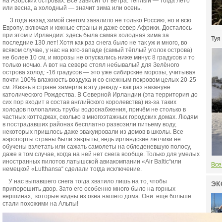
на Азорских островах. Всё зависит от ветра: тёплый — тогда лето
или весна, а холодный — значит зима или осень.
3 года назад зимой снегом завалило не только Россию, но и всю
Европу, включая и южные страны и даже север Африки. Досталось
при этом и Ирландии: здесь была самая холодная зима за
Туя
последние 130 лет! Хотя как раз снега было не так уж и много, во
всяком случае, у нас на юго-западе (самый тёплый уголок острова)
не более 10 см, и морозы не опускались ниже минус 8 градусов и то
только ночью. А вот на севере стоял небывалый для Зелёного
острова холод: -16 градусов — это уже сибирские морозы, учитывая
почти 100% влажность воздуха и со снежным покровом целых 20-25
см. Жизнь в стране замерла в эту декаду - как раз накануне
католического Рождества. В Северной Ирландии (эта территория до
сих пор входит в состав английского королевства) из-за таких
холодов полопались трубы водоснабжения, причём не столько в
частных коттеджах, сколько в многоэтажных городских домах. Людям
в пострадавших районах бесплатно развозили питьему воду,
некоторых пришлось даже эвакуировали из домов в школы. Все
аэропорты страны были закрыты, ведь ирландские летчики не
обучены взлетать или сажать самолеты на обледеневшую полосу,
даже в том случае, когда на ней нет снега вообще. Только для умелых
иностранных пилотов латышской авиакомпании «Air Baltic“или
Все
немецкой «Lufthansa“ сделали тогда исключение.
У нас выпавшего снега тогда хватило лишь на то, чтобы
ЭК
припорошить двор. Зато его особенно много было на горных
вершинах, которые видны из окна нашего дома. Они ещё больше
стали похожими на Альпы!