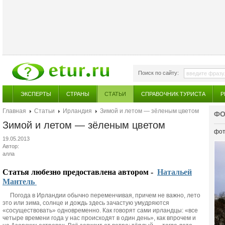
Поиск по сайту:
ЭКСПЕРТЫ
СТРАНЫ
СТАТЬИ
СПРАВОЧНИК ТУРИСТА
Р
Главная
Статьи
Ирландия
Зимой и летом — зёленым цветом
ФО
Зимой и летом — зёленым цветом
фот
19.05.2013
Автор:
алла
Статья любезно предоставлена автором -
Натальей
Мантель
Погода в Ирландии обычно переменчивая, причем не важно, лето
это или зима, солнце и дождь здесь зачастую умудряются
«сосуществовать» одновременно. Как говорят сами ирландцы: «все
четыре времени года у нас происходят в один день», как впрочем и