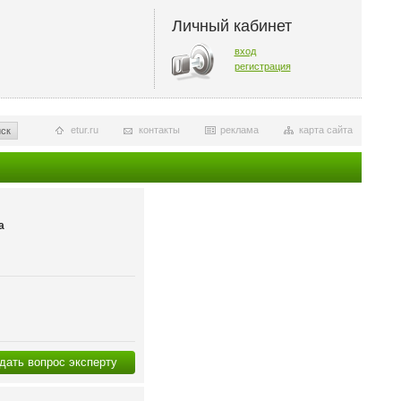
Личный кабинет
вход
регистрация
etur.ru
контакты
реклама
карта сайта
ск
а
дать вопрос эксперту