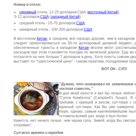
Номер в отеле:
скромный
отель: 12-25 долларов США (
восточный Китай
),
5-12 долларов
США
(
западный Китай
);
средний отель - 25-70 долларов
США
;
шикарный отель - 100-300 долларов
США
.
В восточном
Китае
, в среднем, все гораздо дороже, чем в западно
следует ориентироваться на 50-ти долларовый дневной бюджет, 
обеспеченные туристы в западном
Китае
вполне могут рассчитыва
расходов при этом становятся поездки по железной дороге. Еда во
потратите на нее больше 7 долларов в день. Хотя поесть совсем деш
выставят по "туристической цене" - такова практика, поощряемая пра
ВОТ ОН - СУП!
"Думаю, что шокировал ее заявлением о
чистая совесть."
В дни моей юности я мог бы лучше любого 
"Супов Кембелла" (Campbell's Soups). Я
грибами, с курицей и рисом, суп-пюре с с
куриный суп-пюре: Как Вы уже наверное 
пюре, однако, самым наилюбимейшим был 
готовила всякий раз, когда я был болен.
Кажется, нет ничего лучше, чем чашка супа. Зимой, когда Вы смотр
согревает:
Суп всех времен и народов