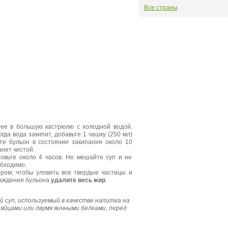
Все страны
 ее в большую кастрюлю с холодной водой.
гда вода закипит, добавьте 1 чашку (250 мл)
те бульон в состоянии закипания около 10
анет чистой.
товьте около 4 часов. Не мешайте суп и не
обходимо.
ром, чтобы уловить все твердые частицы и
лаждения бульона
удалите весь жир
.
 суп, используемый в качестве напитка на
 яйцами или двумя яичными белками, перед