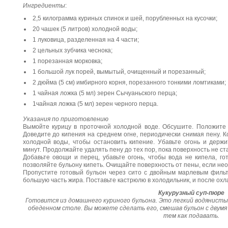
Ингредиенты
:
2,5 килограмма куриных спинок и шей, порубленных на кусочки;
20 чашек (5 литров) холодной воды;
1 луковица, разделенная на 4 части;
2 цельных зубчика чеснока;
1 порезанная морковка;
1 большой лук порей, вымытый, очищенный и порезанный;
2 дюйма (5 см) имбирного корня, порезанного тонкими ломтиками;
1 чайная ложка (5 мл) зерен Сычуаньского перца;
1чайная ложка (5 мл) зерен черного перца.
Указания по приготовлению
Вымойте курицу в проточной холодной воде. Обсушите. Положите
Доведите до кипения на среднем огне, периодически снимая пену. Ко
холодной воды, чтобы остановить кипение. Убавьте огонь и держи
минут. Продолжайте удалять пену до тех пор, пока поверхность не ст
Добавьте овощи и перец, убавьте огонь, чтобы вода не кипела, го
позволяйте бульону кипеть. Очищайте поверхность от пены, если не
Пропустите готовый бульон через сито с двойным марлевым фильт
большую часть жира. Поставьте кастрюлю в холодильник, и после ох
Кукурузный суп-пюре
Готовится из домашнего куриного бульона. Это легкий водянистый
обеденном столе. Вы можете сделать его, смешав бульон с двумя
тем как подавать.