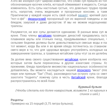
А кто же изобрел суп? Широко известно, что слово суп пришло из того
обозначающее кусочек хлеба, который обмакивают в жидкость. Сегодн
изменилось. Есть супы настолько густые, что довольно трудно про
есть, напротив, очень жиденькие и прозрачные консоме, а та
Практически у каждой нации есть свой особый
рецепт
: крепкий ру
"пот-о-фё" -
французский
прозрачный суп из вареной говядины и ов
блюдом, закуской и даже десертом. И мы не можем недооцениват
трапезы.
Разумеется, не все супы делаются одинаково. В разные века суп 
кухне. Пока члены
китайских
правящих династий предавались гаст
плавников акулы или птичьих гнезд, придумываемых специально, 
сельские бедняки должны были довольствоваться смесью воды и па
тот момент, когда Вы или я во время обеда потянетесь за стакано
свято веря в то, что для здоровья вредно употреблять холодные н
завершением трапезы, а травяные китайские супы чтут за их целебны
За долгие века своего существования
китайская
кухня изобрела нес
которые затем были перенесены в другие азиатские страны. Хо
прежними, блюда приобрели множество национальных особенностей,
добавлялись. Вы можете насладиться чашкой
японского
"мизо" (mi
пюре или пряным "Таи" (Thai), разновидностью острого супа со смет
захотите "поднять" ложечку супа в честь
Китайской
кухни, благод
распространилось по всей Азии.
Куриный бульон
(Чтобы сделать его более наваристым, возьмите 1 кг куриных к
спинок и шей.)
Рецепты
Примерно на 15 порций (3,75 литра бульона).