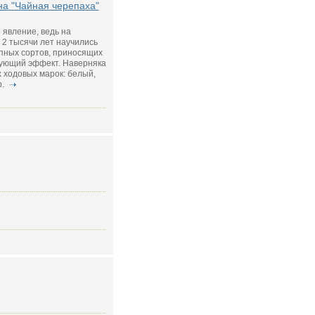
на "Чайная черепаха"
 явление, ведь на
2 тысячи лет научились
пных сортов, приносящих
ующий эффект. Наверняка
 ходовых марок: белый,
р.