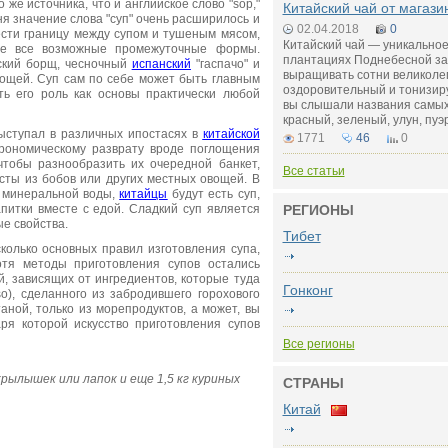
 же источника, что и английское слово "sop,"
Китайский чай от магази
я значение слова "суп" очень расширилось и
02.04.2018
0
вести границу между супом и тушеным мясом,
Китайский чай — уникальное
кже все возможные промежуточные формы.
плантациях Поднебесной за 
сский борщ, чесночный
испанский
"гаспачо" и
выращивать сотни великоле
ощей. Суп сам по себе может быть главным
оздоровительный и тонизир
ь его роль как основы практически любой
вы слышали названия самых
красный, зеленый, улун, пуэ
выступал в различных ипостасях в
китайской
1771
46
0
рономическому разврату вроде поглощения
чтобы разнообразить их очередной банкет,
Все статьи
сты из бобов или других местных овощей. В
м минеральной воды,
китайцы
будут есть суп,
апитки вместе с едой. Сладкий суп является
РЕГИОНЫ
е свойства.
Тибет
колько основных правил изготовления супа,
тя методы приготовления супов остались
 зависящих от ингредиентов, которые туда
Гонконг
so), сделанного из забродившего горохового
аной, только из морепродуктов, а может, вы
аря которой искусство приготовления супов
Все регионы
рылышек или лапок и еще 1,5 кг куриных
СТРАНЫ
Китай