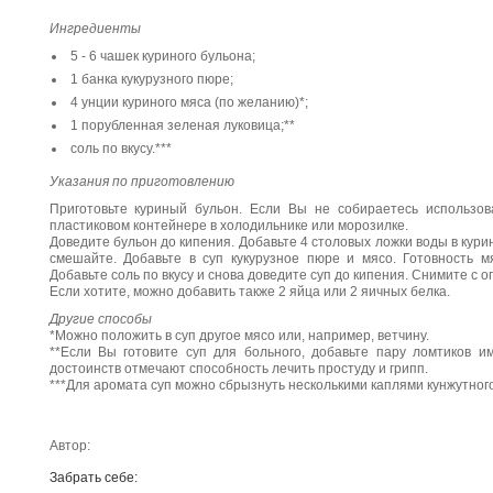
Ингредиенты
5 - 6 чашек куриного бульона;
1 банка кукурузного пюре;
4 унции куриного мяса (по желанию)*;
1 порубленная зеленая луковица;**
соль по вкусу.***
Указания по приготовлению
Приготовьте куриный бульон. Если Вы не собираетесь использов
пластиковом контейнере в холодильнике или морозилке.
Доведите бульон до кипения. Добавьте 4 столовых ложки воды в кури
смешайте. Добавьте в суп кукурузное пюре и мясо. Готовность м
Добавьте соль по вкусу и снова доведите суп до кипения. Снимите с ог
Если хотите, можно добавить также 2 яйца или 2 яичных белка.
Другие способы
*Можно положить в суп другое мясо или, например, ветчину.
**Если Вы готовите суп для больного, добавьте пару ломтиков и
достоинств отмечают способность лечить простуду и грипп.
***Для аромата суп можно сбрызнуть несколькими каплями кунжутного 
Автор:
Забрать себе: