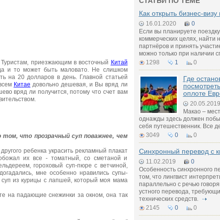
СТАТЬИ ПО ТЕМЕ
Как открыть бизнес-визу 
16.01.2020
0
Если вы планируете поездку
коммерческих целях, найти 
партнёров и принять участи
можно только при наличии 
м. Туристам, приезжающим в восточный
Китай
1298
1
0
да и то может быть маловато. Не слишком
ть на 20 долларов в день. Главной статьей
Где остано
 всем
Китае
довольно дешевая, и Вы вряд ли
посмотреть
ево вряд ли получится, потому что счет вам
оплоте Ев
вительством.
20.05.201
Макао – мест
однажды здесь должен поб
себя путешественник. Все дел
3049
0
0
 том, что прозрачный суп поважнее, чем
другого ребенка украсить рекламный плакат
Синхронный перевод с к
 обожал их все - томатный, со сметаной и
11.02.2019
0
ельдереем, гороховый суп-пюре с ветчиной,
Особенность синхронного п
догадались, мне особенно нравились супы-
том, что лингвист интерпре
суп из курицы с лапшей, который моя мама
параллельно с речью говоря
устного перевода, требующ
ите на падающие снежинки за окном, она так
технических средств.
2145
0
0