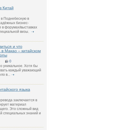
в Китай
 в Поднебесную в
надёжных бизнес-
е в форумах/выставках
специальной визы.
виться и что
 в Макао – китайском
ропы
9
0
о уникальное. Хотя бы
ывать каждый уважающий
о в...
итайского языка
еревода заключается в
тирует материал
щего. Это сложный вид
ий специальных знаний и