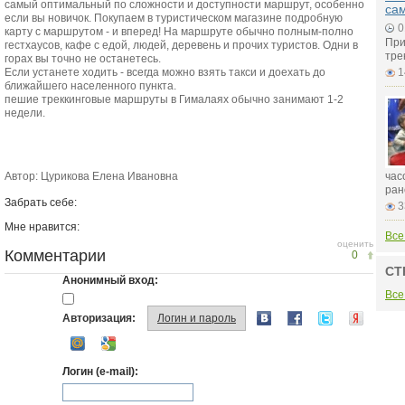
самый оптимальный по сложности и доступности маршрут, особенно
са
если вы новичок. Покупаем в туристическом магазине подробную
0
карту с маршрутом - и вперед! На маршруте обычно полным-полно
При
гестхаусов, кафе с едой, людей, деревень и прочих туристов. Одни в
тре
горах вы точно не останетесь.
Если устанете ходить - всегда можно взять такси и доехать до
1
ближайшего населенного пункта.
пешие треккинговые маршруты в Гималаях обычно занимают 1-2
недели.
Автор: Цурикова Елена Ивановна
час
ран
Забрать себе:
3
Мне нравится:
Все
оценить
Комментарии
0
СТ
Анонимный вход:
Все
Авторизация:
Логин и пароль
Логин (e-mail):