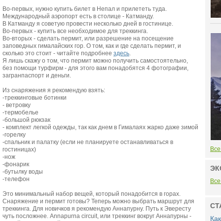
Во-первых, нужно купить билет в Непал и прилететь туда.
Международный аэропорт есть в столице - Катманду.
В Катманду я советую провести несколько дней в гостинице.
Во-первых - купить все необходимое для треккинга.
Во-вторых - сделать пермит, или разрешение на посещение
заповедных гималайских гор. О том, как и где сделать пермит, и
сколько это стоит - читайте подробнее
здесь
.
Я лишь скажу о том, что пермит можно получить самостоятельно,
без помощи турфирм - для этого вам понадобятся 4 фотографии,
загранпаспорт и деньги.
Из снаряжения я рекомендую взять:
-треккинговые ботинки
- ветровку
-термобелье
-большой рюкзак
- комплект легкой одежды, так как днем в Гималаях жарко даже зимой
-горелку
-спальник и палатку (если не планируете останавливаться в
Все
гостиницах)
-нож
-фонарик
ЭК
-бутылку воды
-телефон
Все
Это минимальный набор вещей, который понадобится в горах.
Снаряжение и пермит готовы? Теперь можно выбрать маршрут для
СТ
треккинга. Для новичков я рекомендую Аннапурну. Путь к Эвересту
чуть посложнее. Annapurna circuit, или треккинг вокруг Аннапурны -
Как