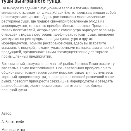
туши выигранного тунца.
На выходе из здания с аукционным залом и лотками вашему
вниманию открывается улица Уогаси Ёкоте, представляющая собой
розничную часть рынка. Здесь расположены многочисленные
рестораны суши, где подают свежеприготовленные блюда из
морепродуктов, только что приобретённых на рынке. Прямо на
глазах посетителей, которые уже с самого утра образуют вереницы
очередей у входа в рестораны, шеф-повар готовит суши, проворно
укладывая на рис щедрые порции тунца, угря и других
морепродуктов. Помимо ресторанов суши, здесь вы встретите
магазины с посудой, ножами, упаковочными материалами и прочей
продукцией, предназначенными преимущественно для торгово-
промышленных предприятий.
Без сомнений, экскурсия на главный рыбный рынок Токио оставит у
вас самые яркие воспоминания. Познавательная прогулка по его
обширным оптовым территориям поможет увидеть и постичь весь
торговый процесс изнутри, а посещение внешней розничной части
рынка позволит приобрести свежайшие морепродукты и отведать
разнообразные, экзотические свежеприготовленные блюда
японской кухни.
Автор:
Забрать себе:
Мне нравится: