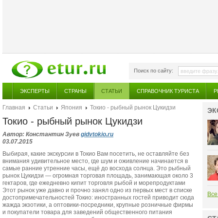
Поиск по сайту:
ЭКСПЕРТЫ
СТРАНЫ
СТАТЬИ
СПРАВОЧНИК ТУРИСТА
Р
Главная
Статьи
Япония
Токио - рыбный рынок Цукидзи
ЭК
Токио - рыбный рынок Цукидзи
Автор: Константин Зуев
gidvtokio.ru
03.07.2015
Выбирая, какие экскурсии в Токио Вам посетить, не оставляйте без
внимания удивительное место, где шум и оживление начинается в
самые ранние утренние часы, ещё до восхода солнца. Это рыбный
рынок Цукидзи — огромная торговая площадь, занимающая около 3
гектаров, где ежедневно кипит торговля рыбой и морепродуктами
Этот рынок уже давно и прочно занял одно из первых мест в списке
Все
достопримечательностей Токио: иностранных гостей приводит сюда
жажда экзотики, а оптовики-посредники, крупные розничные фирмы
и покупатели товара для заведений общественного питания