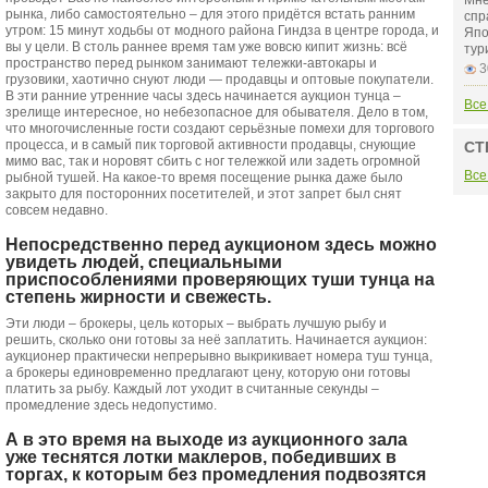
Мне
рынка, либо самостоятельно – для этого придётся встать ранним
спр
утром: 15 минут ходьбы от модного района Гиндза в центре города, и
Япо
вы у цели. В столь раннее время там уже вовсю кипит жизнь: всё
тур
пространство перед рынком занимают тележки-автокары и
3
грузовики, хаотично снуют люди — продавцы и оптовые покупатели.
В эти ранние утренние часы здесь начинается аукцион тунца –
Все
зрелище интересное, но небезопасное для обывателя. Дело в том,
что многочисленные гости создают серьёзные помехи для торгового
процесса, и в самый пик торговой активности продавцы, снующие
СТ
мимо вас, так и норовят сбить с ног тележкой или задеть огромной
Все
рыбной тушей. На какое-то время посещение рынка даже было
закрыто для посторонних посетителей, и этот запрет был снят
совсем недавно.
Непосредственно перед аукционом здесь можно
увидеть людей, специальными
приспособлениями проверяющих туши тунца на
степень жирности и свежесть.
Эти люди – брокеры, цель которых – выбрать лучшую рыбу и
решить, сколько они готовы за неё заплатить. Начинается аукцион:
аукционер практически непрерывно выкрикивает номера туш тунца,
а брокеры единовременно предлагают цену, которую они готовы
платить за рыбу. Каждый лот уходит в считанные секунды –
промедление здесь недопустимо.
А в это время на выходе из аукционного зала
уже теснятся лотки маклеров, победивших в
торгах, к которым без промедления подвозятся