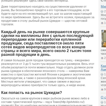
СТ
успешно реализуют здесь свои бизнес-интересы.
Ми
Даже территориально находясь на существенном удалении от
рынка, Вы безошибочно придёте к его торговым площадям, если
2
будете идти на его несмолкающий гул, шаг за шагом нарастающий
Япо
по мере приближения. Здесь Вы не встретите хозяек, пришедших за
гос
продуктами к столу: рыбный рынок Цукидзи — царство оптовой
1
торговли.
Каждый день на рынке совершаются крупные
сделки на миллионы йен с целью последующей
перепродажи или переработки купленной
продукции, сюда поставляются около пяти
сотен видов морепродуктов со всех концов
страны и всего мира, всего около 2 тысяч тонн
ожи
час
разной продукции в день.
2
И самая большая доля продаж приходится на тунец - ежедневно
реализуется от 3 до 5 тысяч туш внушительных размеров. Весь этот
Как
объём раскупается почти моментально. Надо отдать должное роли
Аз
рынка Цукидзи в обеспечении японского стола — наверняка Вам
1
известно о пристрастии жителей Японии к редким и экзотическим
морепродуктам, а также о разнообразии блюд японской кухни.
Сег
Местные жители утверждают, что самые свежие и вкусные
жен
морепродукты можно приобрести только здесь, и нигде иначе.
что
9
Как попасть на рынок Цукидзи?
О с
Оказаться на самом крупном в мире рыбном рынке можно либо в
составе туристической группы – гид в Токио(http://gidvtokio.ru/)
1
проведёт Вас по наиболее интересным и примечательным местам