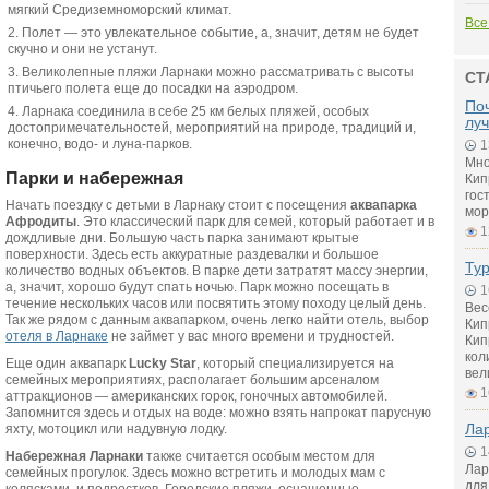
мягкий Средиземноморский климат.
Все
Полет — это увлекательное событие, а, значит, детям не будет
скучно и они не устанут.
Великолепные пляжи Ларнаки можно рассматривать с высоты
СТ
птичьего полета еще до посадки на аэродром.
Поч
Ларнака соединила в себе 25 км белых пляжей, особых
лу
достопримечательностей, мероприятий на природе, традиций и,
конечно, водо- и луна-парков.
1
Мно
Парки и набережная
Кип
гос
Начать поездку с детьми в Ларнаку стоит с посещения
аквапарка
мор
Афродиты
. Это классический парк для семей, который работает и в
1
дождливые дни. Большую часть парка занимают крытые
поверхности. Здесь есть аккуратные раздевалки и большое
Тур
количество водных объектов. В парке дети затратят массу энергии,
а, значит, хорошо будут спать ночью. Парк можно посещать в
1
течение нескольких часов или посвятить этому походу целый день.
Вес
Так же рядом с данным аквапарком, очень легко найти отель, выбор
Кип
отеля в Ларнаке
не займет у вас много времени и трудностей.
Кип
кол
Еще один аквапарк
Lucky Star
, который специализируется на
вел
семейных мероприятиях, располагает большим арсеналом
1
аттракционов — американских горок, гоночных автомобилей.
Запомнится здесь и отдых на воде: можно взять напрокат парусную
Лар
яхту, мотоцикл или надувную лодку.
1
Набережная Ларнаки
также считается особым местом для
Лар
семейных прогулок. Здесь можно встретить и молодых мам с
для