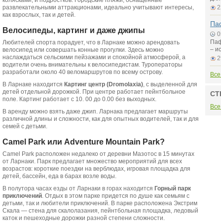
колясками, и подростков. Городские пляжи, оснащенные
развлекательными аттракционами, идеально учитывают интересы,
2
как взрослых, так и детей.
Паф
Велосипеды, картинг и даже джипы
0
Паф
Любителей спорта порадует, что в Ларнаке можно арендовать
– и
велосипед или совершать конные прогулки. Здесь можно
наслаждаться сельскими пейзажами и спокойной атмосферой, а
2
водители очень внимательны к велосипедистам. Туроператоры
разработали около 40 веломаршрутов по всему острову.
Все
В Ларнаке находится
Картинг центр (Dromolaxia)
, с выделенной для
детей отдельной дорожкой. При центре работает пейнтбольное
СТ
поле. Картинг работает с 10. 00 до 0.00 без выходных.
Все
В аренду можно взять даже джип. Ларнака предлагает маршруты
различной длины и сложности, как для опытных водителей, так и для
семей с детьми.
Camel Park или Adventure Mountain Park?
Camel Park расположен недалеко от деревни Мазотос в 15 минутах
от Ларнаки. Парк предлагает множество мероприятий для всех
возрастов: короткие поездки на верблюдах, игровая площадка для
детей, бассейн, еда в барах возле воды.
В полутора часах езды от Ларнаки в горах находится
Горный парк
приключений
. Отдых в этом парке придется по душе как семьям с
детьми, так и любители приключений. В парке расположена Экстрим
Скала — стена для скалолазания, пейнтбольная площадка, ледовый
каток и пешеходные дорожки разной степени сложности.