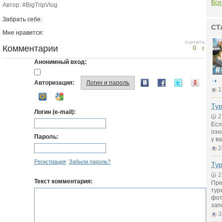
Все
Автор: #BigTripVlog
Забрать себе:
СТ
Мне нравится:
оценить
Комментарии
0
Анонимный вход:
Авторизация:
Логин и пароль
1
Тур
Логин (e-mail):
2
Есл
озн
Пароль:
у в
2
Регистрация
Забыли пароль?
Ту
2
Текст комментария:
Пре
тур
фот
зап
3