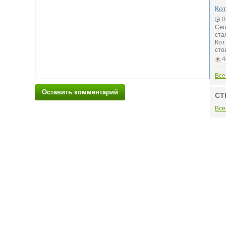
Кот
0
Сег
ста
Кот
сто
4
Все
Оставить комментарий
СТ
Все