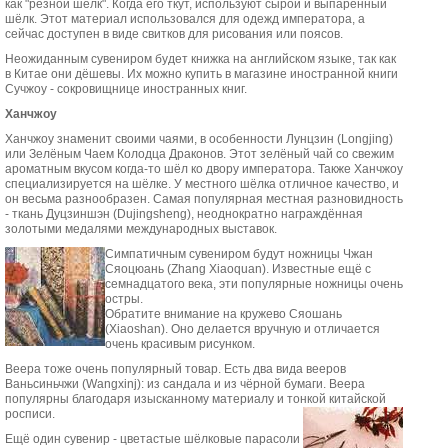
как "резной шёлк". Когда его ткут, используют сырой и выпаренный
шёлк. Этот материал использовался для одежд императора, а
сейчас доступен в виде свитков для рисования или поясов.
Неожиданным сувениром будет книжка на английском языке, так как
в Китае они дёшевы. Их можно купить в магазине иностранной книги
Сучжоу - сокровищнице иностранных книг.
Ханчжоу
Ханчжоу знаменит своими чаями, в особенности Лунцзин (Longjing)
или Зелёным Чаем Колодца Драконов. Этот зелёный чай со свежим
ароматным вкусом когда-то шёл ко двору императора. Также Ханчжоу
специализируется на шёлке. У местного шёлка отличное качество, и
он весьма разнообразен. Самая популярная местная разновидность
- ткань Дуцзиншэн (Dujingsheng), неоднократно награждённая
золотыми медалями международных выставок.
Симпатичным сувениром будут ножницы Чжан
Сяоцюань (Zhang Xiaoquan). Известные ещё с
семнадцатого века, эти популярные ножницы очень
остры.
Обратите внимание на кружево Сяошань
(Xiaoshan). Оно делается вручную и отличается
очень красивым рисунком.
Веера тоже очень популярный товар. Есть два вида вееров
Ваньсиньчжи (Wangxinj): из сандала и из чёрной бумаги. Веера
популярны благодаря изысканному материалу и тонкой китайской
росписи.
Ещё один сувенир - цветастые шёлковые парасоли