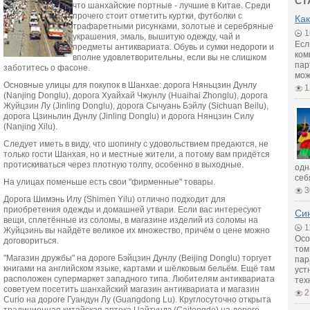
СТ
что шанхайские портные - лучшие в Китае. Среди
прочего стоит отметить куртки, футболки с
Как
трафаретными рисунками, золотые и серебряные
1
украшения, эмаль, вышитую одежду, чай и
Есл
предметы антиквариата. Обувь и сумки недороги и
ком
вполне удовлетворительны, если вы не слишком
пар
заботитесь о фасоне.
мож
Основные улицы для покупок в Шанхае: дорога Няньцзин Дунлу
1
(Nanjing Donglu), дорога Хуайхай Чжунлу (Huaihai Zhonglu), дорога
Жуйцзин Лу (Jinling Donglu), дорога Сычуань Бэйлу (Sichuan Beilu),
дорога Цзиньлин Дунлу (Jinling Donglu) и дорога Нянцзин Силу
(Nanjing Xilu).
Следует иметь в виду, что шопингу с удовольствием предаются, не
только гости Шанхая, но и местные жители, а потому вам придётся
протискиваться через плотную толпу, особенно в выходные.
одн
себ
На улицах поменьше есть свои "фирменные" товары.
3
Дорога Шимэнь Илу (Shimen Yilu) отлично подходит для
приобретения одежды и домашней утвари. Если вас интересуют
Син
вещи, сплетённые из соломы, в магазине изделий из соломы на
1
Жуйцзинь вы найдёте великое их множество, причём о цене можно
Осо
договориться.
том
"Магазин дружбы" на дороге Бэйцзин Дунлу (Beijing Donglu) торгует
пар
книгами на английском языке, картами и шёлковым бельём. Ещё там
уст
расположен супермаркет западного типа. Любителям антиквариата
тех
советуем посетить шанхайский магазин антиквариата и магазин
2
Curio на дороге Гуандун Лу (Guangdong Lu). Круглосуточно открыта