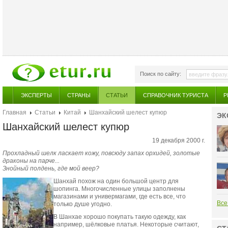
Поиск по сайту:
ЭКСПЕРТЫ
СТРАНЫ
СТАТЬИ
СПРАВОЧНИК ТУРИСТА
Р
Главная
Статьи
Китай
Шанхайский шелест купюр
ЭК
Шанхайский шелест купюр
19 декабря 2000 г.
Прохладный шелк ласкает кожу, повсюду запах орхидей, золотые
драконы на парче...
Знойный полдень, где мой веер?
Шанхай похож на один большой центр для
шопинга. Многочисленные улицы заполнены
магазинами и универмагами, где есть все, что
Все
только душе угодно.
В Шанхае хорошо покупать такую одежду, как
например, шёлковые платья. Некоторые считают,