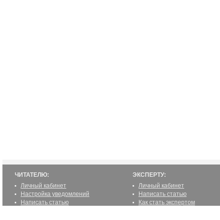
ЧИТАТЕЛЮ:
ЭКСПЕРТУ:
Личный кабинет
Личный кабинет
Настройка уведомлений
Написать статью
Написать статью
Как стать экспертом
Преимущества
Реклама