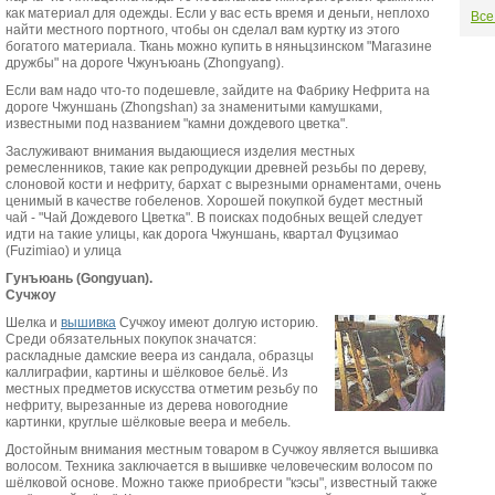
как материал для одежды. Если у вас есть время и деньги, неплохо
Все
найти местного портного, чтобы он сделал вам куртку из этого
богатого материала. Ткань можно купить в няньцзинском "Магазине
дружбы" на дороге Чжунъюань (Zhongyang).
Если вам надо что-то подешевле, зайдите на Фабрику Нефрита на
дороге Чжуншань (Zhongshan) за знаменитыми камушками,
известными под названием "камни дождевого цветка".
Заслуживают внимания выдающиеся изделия местных
ремесленников, такие как репродукции древней резьбы по дереву,
слоновой кости и нефриту, бархат с вырезными орнаментами, очень
ценимый в качестве гобеленов. Хорошей покупкой будет местный
чай - "Чай Дождевого Цветка". В поисках подобных вещей следует
идти на такие улицы, как дорога Чжуншань, квартал Фуцзимао
(Fuzimiao) и улица
Гунъюань (Gongyuan).
Сучжоу
Шелка и
вышивка
Сучжоу имеют долгую историю.
Среди обязательных покупок значатся:
раскладные дамские веера из сандала, образцы
каллиграфии, картины и шёлковое бельё. Из
местных предметов искусства отметим резьбу по
нефриту, вырезанные из дерева новогодние
картинки, круглые шёлковые веера и мебель.
Достойным внимания местным товаром в Сучжоу является вышивка
волосом. Техника заключается в вышивке человеческим волосом по
шёлковой основе. Можно также приобрести "кэсы", известный также