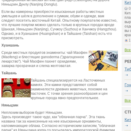
традиционная китайская аптека Цайтундэ (Caitongde) на дороге
Кит
Няньцзин Дунлу (Nanjing Donglu).
0
Если вы намерены приобрести изысканные работы местных
Кит
умельцев и шёлк в дополнение к сумкам, обуви и одежде, вам
пла
следует посетить восточный Китай. Опытному покупателю известно,
выр
что лучшие покупки можно сделать только в крупных городах вроде
озд
Шанхая, Няньцзин (Nanjing), Сучжоу (Suzhou) и Ханчжоу (Hangzhou).
вы 
Однако, и в Хуаншане (Huangshan) и в Тайшане (Taishan) есть что
кра
присмотреть.
1
Хуаншань
Все
Среди местных продуктов знамениты: чай Маофен
(Maofeng) и блестящие ganoderma ("драгоценное
РЕ
лекарство"). Чай Маофен пахнет орхидеями,
заварка прозрачная и слегка желтоватая.
Ти
Тайшань
Тайшань специализируется на Ласточкиных
Гон
камнях. Эти камни представляют собой
окаменелости древних животных, похожие на
ласточек. С точки зрения разнообразия и цен
крупные города явно предпочтительнее.
Все
Няньцзин
СТ
Неплохим выбором будет Няньцзин.
Здесь производят такое чудо, как "облачная парча". Эта ткань
Ки
названа так за нанесенные на нее изысканные орнаменты,
напоминающие облака. Согласно историческим записям, "облачная
парча" из Няньцзина когда-то посылалась императорской фамилии