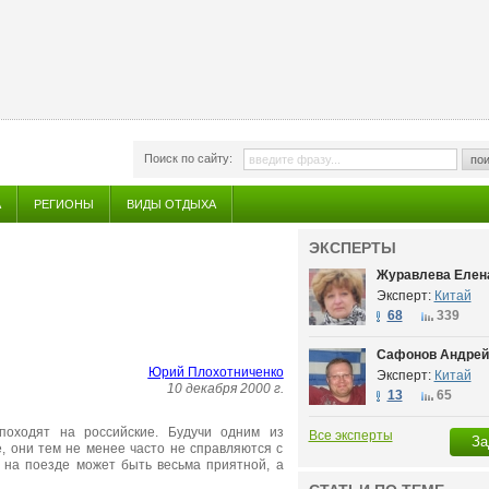
Поиск по сайту:
пои
А
РЕГИОНЫ
ВИДЫ ОТДЫХА
ЭКСПЕРТЫ
Журавлева Елен
Эксперт:
Китай
68
339
Сафонов Андрей
Юрий Плохотниченко
Эксперт:
Китай
10 декабря 2000 г.
13
65
походят на российские. Будучи одним из
Все эксперты
За
, они тем не менее часто не справляются с
а на поезде может быть весьма приятной, а