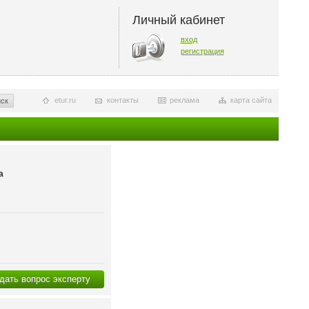
Личный кабинет
вход
регистрация
etur.ru
контакты
реклама
карта сайта
ск
а
дать вопрос эксперту