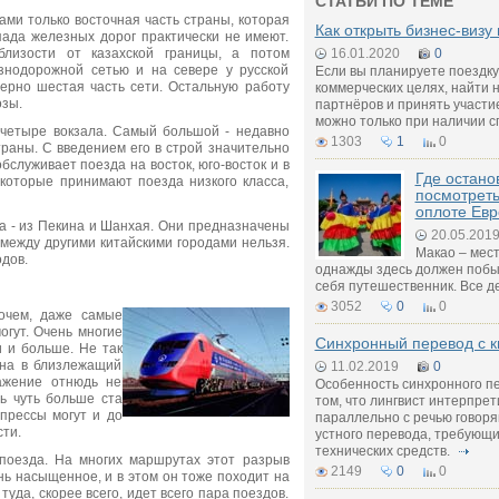
СТАТЬИ ПО ТЕМЕ
и только восточная часть страны, которая
Как открыть бизнес-визу 
пада железных дорог практически не имеют.
лизости от казахской границы, а потом
16.01.2020
0
езнодорожной сетью и на севере у русской
Если вы планируете поездку
ерно шестая часть сети. Остальную работу
коммерческих целях, найти 
озы.
партнёров и принять участи
можно только при наличии 
четыре вокзала. Самый большой - недавно
1303
1
0
траны. С введением его в строй значительно
бслуживает поезда на восток, юго-восток и в
Где остано
которые принимают поезда низкого класса,
посмотреть
оплоте Ев
а - из Пекина и Шанхая. Они предназначены
20.05.201
 между другими китайскими городами нельзя.
Макао – мест
дов.
однажды здесь должен поб
себя путешественник. Все дел
3052
0
0
рочем, даже самые
огут. Очень многие
Синхронный перевод с к
 и больше. Не так
ина в близлежащий
11.02.2019
0
ажение отнюдь не
Особенность синхронного п
шь чуть больше ста
том, что лингвист интерпре
спрессы могут и до
параллельно с речью говоря
сти.
устного перевода, требующ
технических средств.
поезда. На многих маршрутах этот разрыв
2149
0
0
нь насыщенное, и в этом он тоже походит на
уда, скорее всего, идет всего пара поездов.