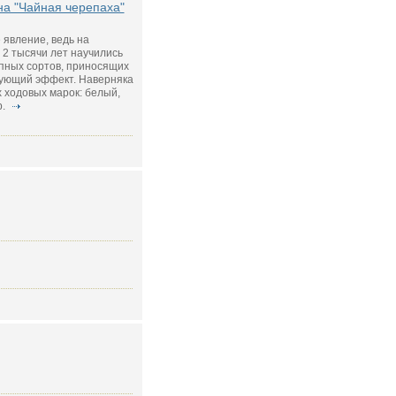
на "Чайная черепаха"
 явление, ведь на
2 тысячи лет научились
пных сортов, приносящих
ующий эффект. Наверняка
 ходовых марок: белый,
р.