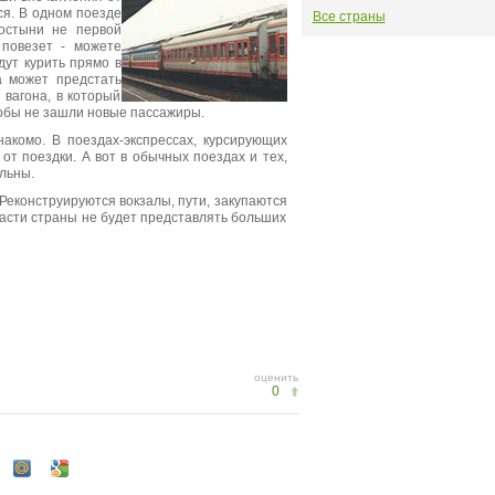
ся. В одном поезде
Все страны
ростыни не первой
 повезет - можете
дут курить прямо в
а может предстать
 вагона, в который
тобы не зашли новые пассажиры.
накомо. В поездах-экспрессах, курсирующих
от поездки. А вот в обычных поездах и тех,
льны.
Реконструируются вокзалы, пути, закупаются
части страны не будет представлять больших
оценить
0