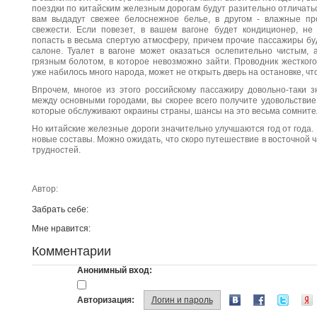
поездки по китайским железным дорогам будут разительно отличать
вам выдадут свежее белоснежное белье, в другом - влажные п
свежести. Если повезет, в вашем вагоне будет кондиционер, не
попасть в весьма спертую атмосферу, причем прочие пассажиры бу
салоне. Туалет в вагоне может оказаться ослепительно чистым, 
грязным болотом, в которое невозможно зайти. Проводник жесткого
уже набилось много народа, может не открыть дверь на остановке, ч
Впрочем, многое из этого российскому пассажиру довольно-таки з
между основными городами, вы скорее всего получите удовольствие 
которые обслуживают окраины страны, шансы на это весьма сомните
Но китайские железные дороги значительно улучшаются год от года. 
новые составы. Можно ожидать, что скоро путешествие в восточной 
трудностей.
Автор:
Забрать себе:
Мне нравится:
Комментарии
Анонимный вход:
Авторизация:
Логин и пароль