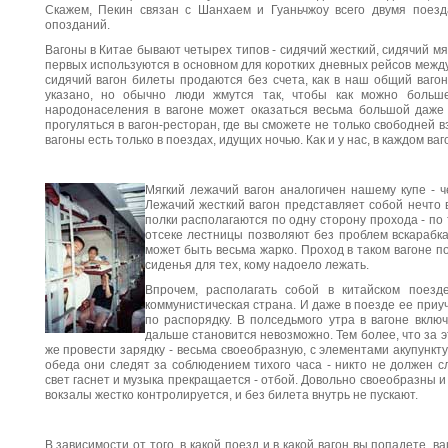
Скажем, Пекин связан с Шанхаем и Гуаньчжоу всего двумя поезд
опозданий.
Вагоны в Китае бывают четырех типов - сидячий жесткий, сидячий мя
первых используются в основном для коротких дневных рейсов межд
сидячий вагон билеты продаются без счета, как в наш общий ваго
указано, но обычно люди жмутся так, чтобы как можно больше
народонаселения в вагоне может оказаться весьма большой даже
прогуляться в вагон-ресторан, где вы сможете не только свободней в
вагоны есть только в поездах, идущих ночью. Как и у нас, в каждом ва
Мягкий лежачий вагон аналогичен нашему купе - ч
Лежачий жесткий вагон представляет собой нечто 
полки располагаются по одну сторону прохода - по
отсеке лестницы позволяют без проблем вскарабка
может быть весьма жарко. Проход в таком вагоне п
сиденья для тех, кому надоело лежать.
Впрочем, располагать собой в китайском поезд
коммунистическая страна. И даже в поезде ее при
по распорядку. В полседьмого утра в вагоне вклю
дальше становится невозможно. Тем более, что за э
же провести зарядку - весьма своеобразную, с элементами акупункт
обеда они следят за соблюдением тихого часа - никто не должен с
свет гаснет и музыка прекращается - отбой. Довольно своеобразны и
вокзалы жестко контролируется, и без билета внутрь не пускают.
В зависимости от того, в какой поезд и в какой вагон вы попадете, 