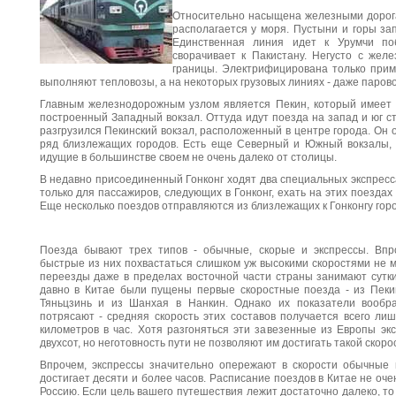
Относительно насыщена железными дорогам
располагается у моря. Пустыни и горы за
Единственная линия идет к Урумчи поб
сворачивает к Пакистану. Негусто с жел
границы. Электрифицирована только прим
выполняют тепловозы, а на некоторых грузовых линиях - даже паров
Главным железнодорожным узлом является Пекин, который имеет 
построенный Западный вокзал. Оттуда идут поезда на запад и юг с
разгрузился Пекинский вокзал, расположенный в центре города. Он о
ряд близлежащих городов. Есть еще Северный и Южный вокзалы, 
идущие в большинстве своем не очень далеко от столицы.
В недавно присоединенный Гонконг ходят два специальных экспресс
только для пассажиров, следующих в Гонконг, ехать на этих поездах
Еще несколько поездов отправляются из близлежащих к Гонконгу горо
Поезда бывают трех типов - обычные, скорые и экспрессы. Вп
быстрые из них похвастаться слишком уж высокими скоростями не м
переезды даже в пределах восточной части страны занимают сутки
давно в Китае были пущены первые скоростные поезда - из Пек
Тяньцзинь и из Шанхая в Нанкин. Однако их показатели вообр
потрясают - средняя скорость этих составов получается всего ли
километров в час. Хотя разгоняться эти завезенные из Европы эк
двухсот, но неготовность пути не позволяют им достигать такой скоро
Впрочем, экспрессы значительно опережают в скорости обычные 
достигает десяти и более часов. Расписание поездов в Китае не оче
Россию. Если цель вашего путешествия лежит достаточно далеко, то т