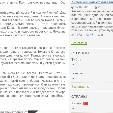
Китайский чай от магази
ами в день. Как правило, поезда идут без
02.04.2018
0
Китайский чай — уникальное
гкий, лежачий жесткий и лежачий мягкий. Два
плантациях Поднебесной за 
у близлежащими городами. Причем в жесткий
выращивать сотни великоле
н. Хотя в вашем билете место может быть и
оздоровительный и тонизир
 народу могло сесть. В итоге плотность
вы слышали названия самых
 для Китая. В этом случае нелишним будет
красный, зеленый, улун, пуэ
здохнуть, но и недорого перекусить. Лежачие
1773
46
0
гоне можно получить кипяток.
Все статьи
етыре полки в каждом из закрытых отсеков.
вроде нашего плацкарта. Только в Китае все
РЕГИОНЫ
 три одна над другой. Приделанные в каждом
ться на третью полку. Однако летом на ней
Тибет
олучается весьма широким, и у окон сделаны
Гонконг
е вы можете не всегда. Все-таки Китай -
ученный к дисциплине гражданин обязан жить
чается яркий свет и бодрая музыка, и спать
тим надзирают проводники. Они же могут тут
Все регионы
уры и прочих китайских премудростей. После
лоняться в проходе! А в полдесятого вечера
 прочие порядки. Например, вход в китайские
СТРАНЫ
Китай
ваши впечатления от