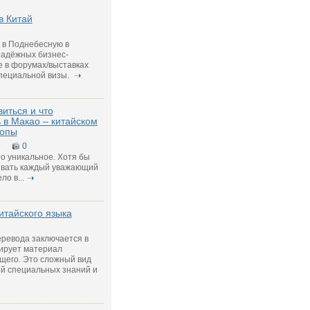
в Китай
 в Поднебесную в
надёжных бизнес-
е в форумах/выставках
специальной визы.
виться и что
 в Макао – китайском
ропы
9
0
о уникальное. Хотя бы
ывать каждый уважающий
о в...
итайского языка
еревода заключается в
тирует материал
щего. Это сложный вид
ий специальных знаний и