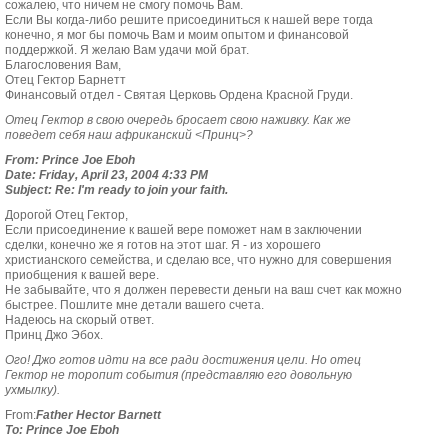
сожалею, что ничем не смогу помочь Вам.
Если Вы когда-либо решите присоединиться к нашей вере тогда
конечно, я мог бы помочь Вам и моим опытом и финансовой
поддержкой. Я желаю Вам удачи мой брат.
Благословения Вам,
Отец Гектор Барнетт
Финансовый отдел - Святая Церковь Ордена Красной Груди.
Отец Гектор в свою очередь бросает свою наживку. Как же
поведет себя наш африканский <Принц>?
From: Prince Joe Eboh
Date: Friday, April 23, 2004 4:33 PM
Subject: Re: I'm ready to join your faith.
Дорогой Отец Гектор,
Если присоединение к вашей вере поможет нам в заключении
сделки, конечно же я готов на этот шаг. Я - из хорошего
христианского семейства, и сделаю все, что нужно для совершения
приобщения к вашей вере.
Не забывайте, что я должен перевести деньги на ваш счет как можно
быстрее. Пошлите мне детали вашего счета.
Надеюсь на скорый ответ.
Принц Джо Эбох.
Ого! Джо готов идти на все ради достижения цели. Но отец
Гектор не торопит события (представляю его довольную
ухмылку).
From:
Father Hector Barnett
To: Prince Joe Eboh