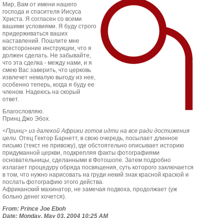
Мир, Вам от имени нашего
господа и спасителя Иисуса
Христа. Я согласен со всеми
вашими условиями. Я буду строго
придерживаться ваших
наставлений. Пошлите мне
всесторонние инструкции, что я
должен сделать. Не забывайте,
что эта сделка - между нами, и я
смею Вас заверить, что церковь
извлечет немалую выгоду из нее,
особенно теперь, когда я буду ее
членом. Надеюсь на скорый
ответ.
Благословляю.
Принц Джо Эбох.
<Принц> из далекой Африки готов идти на все ради достижения
цели.
Отец Гектор Барнетт, в свою очередь, посылает длинное
письмо (текст не привожу), где обстоятельно описывает историю
придуманной церкви, подкрепляя факты фотографиями
основательницы, сделанными в Фотошопе. Затем подробно
излагает процедуру обряда посвящения, суть которого заключается
в том, что нужно нарисовать на груди некий знак красной краской и
послать фотографию этого действа.
Африканский махинатор, не замечая подвоха, продолжает (уж
больно денег хочется).
From: Prince Joe Eboh
Date: Monday, May 03, 2004 10:25 AM