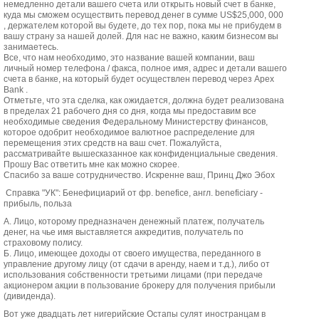
немедленно детали вашего счета или открыть новый счет в банке,
куда мы сможем осуществить перевод денег в сумме US$25,000, 000
, держателем которой вы будете, до тех пор, пока мы не прибудем в
вашу страну за нашей долей. Для нас не важно, каким бизнесом вы
занимаетесь.
Все, что нам необходимо, это название вашей компании, ваш
личный номер телефона / факса, полное имя, адрес и детали вашего
счета в банке, на который будет осуществлен перевод через Apex
Bank .
Отметьте, что эта сделка, как ожидается, должна будет реализована
в пределах 21 рабочего дня со дня, когда мы предоставим все
необходимые сведения Федеральному Министерству финансов,
которое одобрит необходимое валютное распределение для
перемещения этих средств на ваш счет. Пожалуйста,
рассматривайте вышесказанное как конфиденциальные сведения.
Прошу Вас ответить мне как можно скорее.
Спасибо за ваше сотрудничество. Искренне ваш, Принц Джо Эбох
Справка "УК": Бенефициарий от фр. benefice, англ. beneficiary -
прибыль, польза
А. Лицо, которому предназначен денежный платеж, получатель
денег, на чье имя выставляется аккредитив, получатель по
страховому полису.
Б. Лицо, имеющее доходы от своего имущества, переданного в
управление другому лицу (от сдачи в аренду, наем и т.д.), либо от
использования собственности третьими лицами (при передаче
акционером акции в пользование брокеру для получения прибыли
(дивиденда).
Вот уже двадцать лет нигерийские Остапы сулят иностранцам в