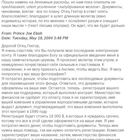
Пошли намеки на денежные расходы, но нам пока платить не
предлагают, идет усиленное <запудривание мозгов>.
Документы,
чиновники, взятки - все по плану. Отец Гектор в ответ опять
благословляет, благодарит и шлет длинную молитву (явно
издеваясь) которая, по его мнению < ослабляет разум и очищает
наши мысли > (текст письма опускаю). Он ждет, что же будет дальше.
From: Prince Joe Eboh
Date: Tuesday, May 18, 2004 3:48 PM
Дорогой Отец Гектор,
Я очень счастлив, что Вы получили мою последнюю электронную
почту. Я также благодарен Богу за официальное введение меня в
нашу замечательную церковь. Я произнес молитву этим утром, и
немедленно почувствовал себя сильным и счастливым. К
сожалению, я не могу приехать в Англию, чтобы видеть Вас. Я могу
попросить у вас вашу фотографию?
Я потратил деньги, чтобы подготовить все необходимые документы
для перемещения этого фонда. Отметьте, что документы
оформлены на ваше имя. Остается, теперь - регистрация вашего
имени как подрядчика, который выполнял контракт. Министерство
финансов не одобрит эту оплату, пока я не зарегистрирую, имя
вашей компании в управлении корпоративными делами, которое
выдаст документ, подтверждающий, что ваша компания выполняла
этот контракт в 1990 году.
Регистрация будет стоить 18 000 $, в которых я нуждаюсь срочно,
потому что все в этой сделке оформляется на ваше имя. Я уже
потратил много денег, чтобы подготовить документы. Теперь мне
нужна ваша помощь, так как нужно оплатить регистрацию. Комиссия
зарегистрирует ваше название, затем, министерство финансов
одобрит оплату, и наличные деньги будут на вашем счету меньше