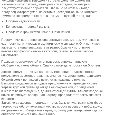
конфиденциальным выводом из страны денег по одному или
нескольким контрактам, договорам или вкладам, по которым
отсутствуют живые получатели. Это либо банковский вклад,
владелец которого умер, не оставив наследников, либо контракт,
сумма по которому также стала никому не нужной, и так далее.
Покупка недвижимости.
Конвертация твердой валюты
Продажа сырой нефти ниже рыночных цен.
Преступники постоянно совершенствуют свои методы учитывая в
частности политическую и экономическую ситуацию. Они получают
адреса потенциальных жертв из разнообразных источников,
включая профессиональные каталоги, газеты, и коммерческие
библиотеки.
Подводя промежуточный итог вышесказанному, нарисуем
обобщенную схему обмана. Она на самом деле проста как 5 копеек.
Жертва получает письмо в котором мошенник представляется
получателю высокопоставленным чиновником или представителем
богатой семьи попавшей в немилость правящего режима.
В письме содержится выгодное предложение о переводе на счет
жертвы крупной суммы денег для ее сохранения, с обещанием
высокого вознаграждения, до 30% от общей суммы. Клиент вроде как
ничем не рискует, обещанная награда предполагает покрытие всех
издержек.
Затем, когда аферист понимает что рыбка клюнула, возникают форс
- мажорные обстоятельства и жертву просят перевести небольшую,
по сравнению с обещанной наградой, сумму для завершения сделки,
оплату услуг юриста или дачи взятки.