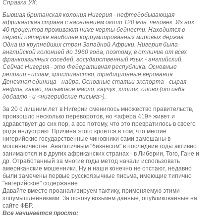
Справка УК:
Бывшая британская колония Нигерия - нефтедобывающая
африканская страна с населением около 120 млн. человек. Из них
40 процентов проживают ниже черты бедности. Находится в
первой пятерке наиболее коррумпированных мировых держав.
Одна из крупнейших стран Западной Африки. Нигерия была
английской колонией до 1960 года, поэтому, в отличие от всех
франкоязычных соседей, государственный язык - английский.
Сейчас Нигерия - это Федеративная республика. Основные
религии - ислам, христианство, традиционные верования.
Денежная единица - найра. Основные статьи экспорта - сырая
нефть, какао, пальмовое масло, каучук, хлопок, олово (от себя
добавлю - и <нигерийские письма>).
За 20 с лишним лет в Нигерии сменилось множество правительств,
произошло несколько переворотов, но <афера 419> живет и
здравствует до сих пор, а все потому, что это превратилось в своего
рода индустрию. Причина этого кроется в том, что многие
нигерийские государственные чиновники сами замешаны в
мошенничестве. Аналогичным "бизнесом" в последние годы активно
занимаются и в других африканских странах - в Либерии, Того, Гане и
др. Отработанный за многие годы метод начали использовать
американские мошенники. Ну и наши конечно не отстают, недавно
были замечены первые русскоязычные письма, имеющие типично
"нигерийское" содержание.
Давайте вместе проанализируем тактику, применяемую этими
злоумышленниками. За основу возьмем данные, опубликованные на
сайте ФБР.
Все начинается просто: