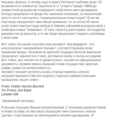
письмах, факсах, а теперь еще и через Интернет райские кущи. От
возможности совместно "распилить" и "отмыть" кредит МВФ до
совместной разработки очередного нефтяного месторождения.
Иногда предлагается вроде бы законная операция, но мошенники
просто хотят заполучить "первоначальные инвестиции". Если же
партнеры предлагают вам явный криминал, то за оплатой своих
услуг нужно явиться куда-нибудь в Африку, оформив въездную визу с
помощью новых "знакомых". И горе-туриста упрятывают за подделку
документов за решетку, а те же люди предлагают уладить проблемы
с властями.
Вот такое послание получил наш активист. Как видидите - это
классическое <нигерийское письмо>, соответствующее всем
правилам жанра. Чиновник из крупной государственной компании
предлагает заработать 5 млн. долларов палец о палец не ударив.
Все тайно, все элегантно и уважительно, ссылки на официальные
документы, громкие имена (бывший глава государства), крупная
сумма, намек на нелигитимность.
Активист решает вступить в игру, и представляясь членом
несуществующего Святого ордена с нарочно юмористическим
названием, пишет ответ:
From: Father Hector Barnett
To: Prince Joe Eboh
London SW
Уважаемый господин,
Я весьма польщен Вашим предложением. С большим удовольствием
я помог бы Вам, но моя вера запрещает мне заключать любые
сделки с партнерами не являющимися моими одноверами. Я