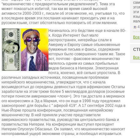
сам
"мошенничество с предварительным уведомлением"). Тема эта
это
может показаться избитой, так как во время самой высокой
эти
активности 2000-2003 г., писали об этом многие, но, учитывая то, что
язы
в последнее время эти послания начинают приходить уже и на
явл
русском языке, стоит обстоятельно поговорить об этом явлении.
4
Начиналось это бедствие еще в начале 80-
х. Когда Интернет был мало
Все
распространен, нигерийцы слали в
Америку и Европу самые обыкновенные
СТ
бумажные письма и факсы, содержание
которых было совершенно таким же. Такое
Все
вот, почтово - факсовое мошенничество
являлось одним из самых прибыльных
видов бизнеса в Нигерии. Электронная
почта, конечно, всё сильно упростила. В
различных западных источниках, посвященным проблемам
нигерийского мошенничества, утверждается, что с начала
восьмидесятых до середины девяностых годов африканские Остапы
заработали на этом трюке более 5 миллиардов долларов (основные
потери понесли американские <лохи>). Это так достало а мериканск
ого конгрессмен а Эд а Маркая, что он еще в 1998 году предложил
законопроект для борьбы с " аферой 419". А 17 сентября 2002 года в
Нью-Йорке прошла конференция, посвященная нигерийскому
мошенничеству. В ней приняли участие представители
американского правительства, руководства центрального банка и
правительства Нигерии. На конференции выступил президент
Нигерии Олусегун Обасаньо. Он заявил, что мошенничество наносит
непоправимый ущерб экономике страны, и пообещал исправиться.