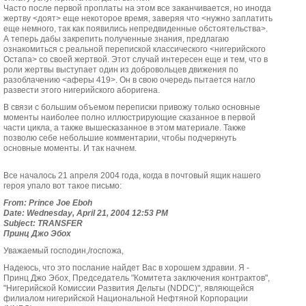
Часто после первой проплаты на этом все заканчивается, но иногда
жертву <доят> еще некоторое время, заверяя что <нужно заплатить
еще немного, так как появились непредвиденные обстоятельства>.
А теперь дабы закрепить полученные знания, предлагаю
ознакомиться с реальной перепиской классического <нигерийского
Остапа> со своей жертвой. Этот случай интересен еще и тем, что в
роли жертвы выступает один из добровольцев движения по
разоблачению <аферы 419>. Он в свою очередь пытается нагло
развести этого нигерийского аборигена.
В связи с большим объемом переписки привожу только основные
моменты наиболее полно иллюстрирующие сказанное в первой
части цикла, а также вышесказанное в этом материале. Также
позволю себе небольшие комментарии, чтобы подчеркнуть
основные моменты. И так начнем.
Все началось 21 апреля 2004 года, когда в почтовый ящик нашего
героя упало вот такое письмо:
From: Prince Joe Eboh
Date: Wednesday, April 21, 2004 12:53 PM
Subject: TRANSFER
Принц Джо Эбох
Уважаемый господин,/госпожа,
Надеюсь, что это послание найдет Вас в хорошем здравии. Я -
Принц Джо Эбох, Председатель "Комитета заключения контрактов",
"Нигерийской Комиссии Развития Дельты (NDDC)", являющейся
филиалом нигерийской Национальной Нефтяной Корпорации