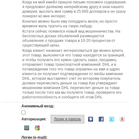
Когда на мой емейл пришло письмо похожего содержания,
я предложил далекому нигерийскому другу в знак нашего
доверия, выслать мне сумму в 25.000 долларов и он сразу
поиерял ко мне интерес.
Конечно можно было ему попудрить мозги, но просто
времени жаль тратить на такую лабуду.
Кстати сейчас появился новый вид мошенничества. На
бесплатных досках объявлений размещается
объявление о продаже товара в 10-20 процентов от
существующей цены.
Когда клиент начинает интересоваться где можно купить
этот товар, выясняется что товар находится за границей,
и чтобы получить его нужно сделать заказ, продавец
отправляет товар транспортной компанией DHL и в
потверждении того что товар оправлен на имя и адрес
клиента он получает подтверждение от якобы кампании
DHL, которая выставляет счет по которому покупатель
должен перечислить деньги за товар.Как утверждают
мошенники компания DHL перечислит деньги за товар
только после того как вы получите товар, проверите его
работоспособность и сообщите об этом DHL.
Анонимный вход:
Авторизация:
Логин и пароль
Логин (e-mail):