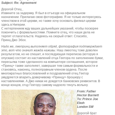
Subject: Re: Agreement
Дорогой Отец ,
Извините за задержку. Я был в отъезде на официальном
назначении. Прилагаю свою фотографию. Я не только интересуюсь
членством в этой церкви, но также хочу основать филиал церкви
здесь в Нигерии.
С нетерпением жду ваших дальнейших указаний, чтобы поскорее
покончить с формальностями. Помните отец, что наши дела не
терпят отлагательств. Надеюсь на скорый ответ. Спасибо,
Принц Джо Эбох.
Надо же, лжепринц выполняет обряд, фотография подтверждает
это, вот что значит жажда наживы.
Наш лжеотец тоже доволен
результатом, но не спешит, и последующая переписка (которую я
опускаю) состоит из наставлений отца Гектора по заполнению бумаг,
пересылка тоже сделанного на компьютере соглашения, которое
<Принц> также заполняет, завершая тем самым формальности и
становясь, наконец, полноправным членом ордена. После
многократных благословлений и поздравлений отец Гектор
умудряется впарить доверчивому <Принцу> брошюру с
наставлениями. А Джо никак не дождется банковских реквизитов. В
конце концов, отцу Гектору самому надоело тянуть волыну.
From: Father
Hector Barnett
To: Prince Joe
Eboh
London SW
Дорогой брат