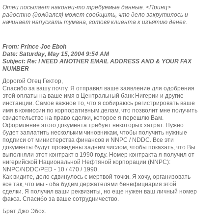
Отец посылает наконец-то требуемые данные. <Принц>
радостно (дождался) может сообщить, что дело закрутилось и
начинает напускать тумана, готовя клиента к изъятию денег.
From: Prince Joe Eboh
Date: Saturday, May 15, 2004 9:54 AM
Subject: Re: I NEED ANOTHER EMAIL ADDRESS AND & YOUR FAX
NUMBER
Дорогой Отец Гектор,
Спасибо за вашу почту. Я отправил ваше заявление для одобрения
этой оплаты на ваше имя в Центральный банк Нигерии и другие
инстанции. Самое важное то, что я собираюсь регистрировать ваше
имя в комиссии по корпоративным делам, что позволит мне получить
свидетельство на право сделки, которое я перешлю Вам.
Оформление этого документа требует некоторых затрат. Нужно
будет заплатить нескольким чиновникам, чтобы получить нужные
подписи от министерства финансов и NNPC / NDDC. Все эти
документы будут проведены задним числом, чтобы показать, что Вы
выполняли этот контракт в 1990 году. Номер контракта я получил от
нигерийской Национальной Нефтяной корпорации (NNPC):
NNPC/NDDC/PED - 10 / 470 / 1990.
Как видите, дело сдвинулось с мертвой точки. Я хочу, организовать
все так, что мы - оба будем держателями бенефициария этой
сделки. Я получил ваши реквизиты, но еще нужен ваш личный номер
факса. Спасибо за ваше сотрудничество.
Брат Джо Эбох.