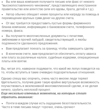
Вы или ваша компания получаете письмо или факс от некоего
"высокопоставленного чиновника", представляющего иностранное
правительство или агентство (или его вдовы, брата, детей и т.д.).
Автор обычно обещает некие проценты или награду за помощь в
перемещении крупных сумм денег на другие счета.
От вас требуется предоставить пустые формы фирменного
бланка компании, информацию о банковском счете, телефонного
номера, факса.
Вы получаете многочисленные документы с печатями,
эмблемами и прочей лабудой, свидетельствующей, о якобы
подлинности сделанного предложения.
Вам предлагают поехать за границу, чтобы завершить сделку.
В конечном счете, вам предлагается обеспечить оплату аванса
или плату за различные налоги, судебные издержки, операционные
платы или взятки.
Вы, читая это, наверное подумаете, что какой же лопух поведется на
то, чтобы вступить в такие очевидно подозрительные отношения.
Однако спешу вас огорчить, очень часто многие люди теряют
бдительность, получив даже такую крайне виртуальную возможность
поучаствовать в эксклюзивной многомиллионной сделке, и не делая
ничего, срубить неплохой процент.
Еще несколько ключевых моментов, на которые стоит
обратить внимание:
Почти в каждом случае есть ощущение безотлагательности.
Часто в теме письма пишут <срочно, очень срочно>