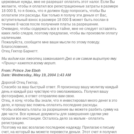
церковные нужды, мне не разрешат оплатить этот налог. Если Вы
желаете, чтобы я оплатил все регистрационные затраты в размере
18 000 $, то я боюсь, что я должен буду попросить, чтобы Вы
оплатили эти расходы. Как только я получу эти деньги от Вас,
вступительный взнос в размере 18 000 $ может быть послан в
течение 8 часов после получения платы за разрешение.
Очевидно, чтобы содержать все в тайне, мне не следует оставлять
каких либо следов, поэтому предлагаю, чтобы вы произвели оплату
наличными.
Пожалуйста, сообщите мне ваши мысли по этому поводу.
Благословения,
Отец Гектор Барнетт.
Мы видим как лжеотец заманивает Джо в им самим вырытую яму.
<Принц> кажется всему верит.
From: Prince Joe Eboh
Date: Wednesday, May 19, 2004 1:43 AM
Дорогой Отец Гектор,
Спасибо за ваш быстрый ответ. Я произношу вашу молитву каждый
день и каждый раз чувствую что омолаживаюсь. Получил вашу
фотографию, в ответ отправляю вам свою.
Отец, я хочу, чтобы Вы знали, что я инвестировал много денег в это
дело, и прошу вас помочь оплатить последние расходы.
Чтобы избежать платы за разрешение вы можете разбить сумму на
две части. Все нужные документы для завершения сделки уже
прошли все инстанции. Осталось дело за малым - оплатить
регистрацию.
Поэтому на вас возлагаю последнюю надежду. Прилагаю к письму
счет, на который вы можете перевести деньги. Этот счет я получил