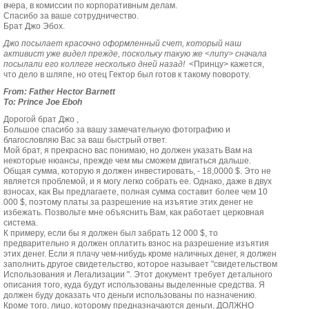
вчера, в комиссии по корпоративным делам.
Спасибо за ваше сотрудничество.
Брат Джо Эбох.
Джо посылает красочно оформленный счет, который наш
активист уже видел прежде, поскольку такую же <липу> сначала
посылали его коллеге несколько дней назад!
<Принцу> кажется,
что дело в шляпе, но отец Гектор был готов к такому повороту.
From: Father Hector Barnett
To: Prince Joe Eboh
Дорогой брат Джо ,
Большое спасибо за вашу замечательную фотографию и
благословляю Вас за ваш быстрый ответ.
Мой брат, я прекрасно вас понимаю, но должен указать Вам на
некоторые нюансы, прежде чем мы сможем двигаться дальше.
Общая сумма, которую я должен инвестировать, - 18,0000 $. Это не
является проблемой, и я могу легко собрать ее. Однако, даже в двух
взносах, как Вы предлагаете, полная сумма составит более чем 10
000 $, поэтому платы за разрешение на изъятие этих денег не
избежать. Позвольте мне объяснить Вам, как работает церковная
система.
К примеру, если бы я должен был забрать 12 000 $, то
предварительно я должен оплатить взнос на разрешение изъятия
этих денег. Если я плачу чем-нибудь кроме наличных денег, я должен
заполнить другое свидетельство, которое называет "свидетельством
Использования и Легализации ". Этот документ требует детального
описания того, куда будут использованы выделенные средства. Я
должен буду доказать что деньги использованы по назначению.
Кроме того, лицо, которому предназначаются деньги, ДОЛЖНО