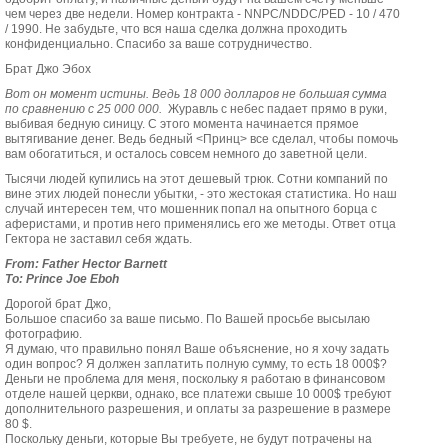
чем через две недели. Номер контракта - NNPC/NDDC/PED - 10 / 470
/ 1990. Не забудьте, что вся наша сделка должна проходить
конфиденциально. Спасибо за ваше сотрудничество.
Брат Джо Эбох
Вот он момент истины. Ведь 18 000 долларов не большая сумма
по сравнению с 25 000 000.
Журавль с небес падает прямо в руки,
выбивая бедную синицу. С этого момента начинается прямое
вытягивание денег. Ведь бедный <Принц> все сделал, чтобы помочь
вам обогатиться, и осталось совсем немного до заветной цели.
Тысячи людей купились на этот дешевый трюк. Сотни компаний по
вине этих людей понесли убытки, - это жестокая статистика. Но наш
случай интересен тем, что мошенник попал на опытного борца с
аферистами, и против него применялись его же методы. Ответ отца
Гектора не заставил себя ждать.
From: Father Hector Barnett
To: Prince Joe Eboh
Дорогой брат Джо,
Большое спасибо за ваше письмо. По Вашей просьбе высылаю
фотографию.
Я думаю, что правильно понял Ваше объяснение, но я хочу задать
один вопрос? Я должен заплатить полную сумму, то есть 18 000$?
Деньги не проблема для меня, поскольку я работаю в финансовом
отделе нашей церкви, однако, все платежи свыше 10 000$ требуют
дополнительного разрешения, и оплаты за разрешение в размере
80 $.
Поскольку деньги, которые Вы требуете, не будут потрачены на