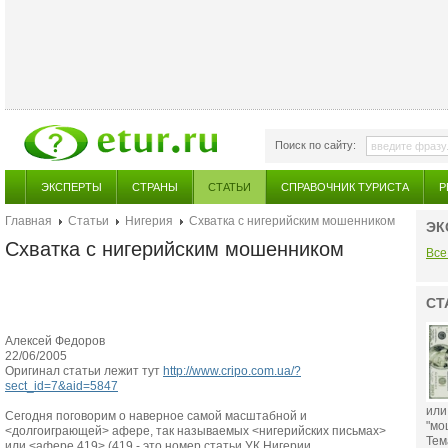
Поиск по сайту:
ЭКСПЕРТЫ
СТРАНЫ
СТАТЬИ
СПРАВОЧНИК ТУРИСТА
Р
Главная
Статьи
Нигерия
Схватка с нигерийским мошенником
ЭК
Схватка с нигерийским мошенником
Все
СТ
Алексей Федоров
22/06/2005
Оригинал статьи лежит тут
http://www.cripo.com.ua/?
sect_id=7&aid=5847
или
Сегодня поговорим о наверное самой масштабной и
"мо
<долгоиграющей> афере, так называемых <нигерийских письмах>
Тем
или <афере 419> (419 - это номер статьи УК Нигерии,