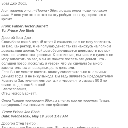
Брат Джо Эбох.
А он упрямец этот <Принц> Эбох, но наш отец тоже не лыком
шит.
У него уже готов ответ на эту робкую попытку, сорваться с
крючка.
From: Father Hector Barnett
To: Prince Joe Eboh
Дорогой брат Джо ,
Спасибо за ваш быстрый ответ.Я сожалею, но я не могу заплатить
за Вас. Как ректор, я не получаю денег, так как нахожусь на полном
довольствии церкви. Мой дом обеспечивается церковью, и все мои
счета оплачиваются церковью. К сожалению, мы зашли в тупик, я не
могу заплатить за вас, а вы не можете послать эти деньги. Это -
большой позор, поскольку я уверен, что Вы сделали бы много
замечательных и праведных дел с деньгами.
Если Вы не можете послать оплату самостоятельно в наличных
деньгах тогда, я не вижу выхода. Вы ведь являетесь Председателем
Комитета Заключения контракта, и я уверен, что сумма в 80 $ не
является для вас большой.
Благословения,
Отец Гектор Барнетт.
Отец Гектор припирает Эбоха к стенке его же приемом.
Туман,
напущенный им, возымел свое действие.
From: Prince Joe Eboh
Date: Wednesday, May 19, 2004 1:43 AM
Дорогой Отец Гектор ,
Благословляю Вас за ваш ответ. Я нахожусь в офисе и имею