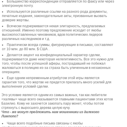
Большинство корреспонденции отправляется по факсу или через
электронную почту.
Используются различные ссылки на разного рода документы,
печатные издания, законодательные акты, призванные вызвать
доверие жертвы.
Всячески подчеркивается некая элитарность, предлагаемых
отношений. Именно поэтому предложение исходит от якобы
высокопоставленных чиновников, вдов политических лидеров
различных наследников и т.д.
Практически всегда суммы, фигурирующие в письмах, составляют
от 10 млн. до 80 млн. $ США .
Делается акцент на конфиденциальный характер сделки,
подчеркивается даже некоторая нелегитимность. Все это нужно для
того, чтобы после успешной аферы, пострадавший не побежал
жаловаться в полицию из-за страха быть уличенным в незаконных
операциях.
Еще одним непременным атрибутом этой игры является
гарантия того, что жертве не придется прилагать много усилий для
выполнения условий сделки.
Это условие является одним из самых важных, так как любители
<халявы> чаще всего оказываются главными пациентами этих котов
Базилио. Кому не захочется закопать пару монет, чтобы потом
стряхнуть с выросшего дерева целую кучу.
Что - же могут предложить нам мошенники из далекого
Лимпопо?
Чаще всего подобные письма связаны с якобы