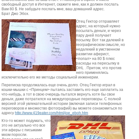
свободный доступ в Интернет, скажите мне, как я должен послать
Вам 80 $. Не забудьте послать мне, ваш домашний адрес.
Брат Джо Эбох.
Отец Гектор отправляет
адрес, на который нужно
посылать деньги, и через
пару дней получает
посылку. Вот так далекий в
географическом смысле, но
недалекий в умственном
развитии аферист,
<попал> на 80 $ плюс
расходы на пересылку в
DHL . Притом, что против
него применялись
исключительно его же методы социальной инженерии.
Переписка продолжалась еще очень долго. Отец Гектор играл в
кошки-мышки с <Принцем> пытаясь заставить его еще заплатить за
что-нибудь, а тот в свою очередь пытался вернуть хотя бы свои
деньги, даже потратился на междугородные переговоры. С полной
версией этой увлекательной истории (включая записи телефонных
переговоров и множество фотографий) вы можете ознакомиться по
адресу
http://www.419eater.com/html/joe_eboh.htm
Кто-то может подумать, что
это не актуально что все
эти аферы с письмами
мхом поросли.