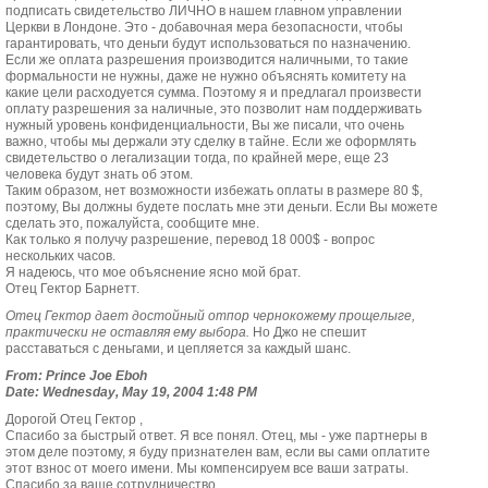
подписать свидетельство ЛИЧНО в нашем главном управлении
Церкви в Лондоне. Это - добавочная мера безопасности, чтобы
гарантировать, что деньги будут использоваться по назначению.
Если же оплата разрешения производится наличными, то такие
формальности не нужны, даже не нужно объяснять комитету на
какие цели расходуется сумма. Поэтому я и предлагал произвести
оплату разрешения за наличные, это позволит нам поддерживать
нужный уровень конфиденциальности, Вы же писали, что очень
важно, чтобы мы держали эту сделку в тайне. Если же оформлять
свидетельство о легализации тогда, по крайней мере, еще 23
человека будут знать об этом.
Таким образом, нет возможности избежать оплаты в размере 80 $,
поэтому, Вы должны будете послать мне эти деньги. Если Вы можете
сделать это, пожалуйста, сообщите мне.
Как только я получу разрешение, перевод 18 000$ - вопрос
нескольких часов.
Я надеюсь, что мое объяснение ясно мой брат.
Отец Гектор Барнетт.
Отец Гектор дает достойный отпор чернокожему прощелыге,
практически не оставляя ему выбора.
Но Джо не спешит
расставаться с деньгами, и цепляется за каждый шанс.
From: Prince Joe Eboh
Date: Wednesday, May 19, 2004 1:48 PM
Дорогой Отец Гектор ,
Спасибо за быстрый ответ. Я все понял. Отец, мы - уже партнеры в
этом деле поэтому, я буду признателен вам, если вы сами оплатите
этот взнос от моего имени. Мы компенсируем все ваши затраты.
Спасибо за ваше сотрудничество.