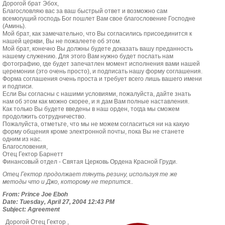
Дорогой брат Эбох,
Благословляю вас за ваш быстрый ответ и возможно сам
всемогущий господь Бог пошлет Вам свое благословение Господне
(Аминь).
Мой брат, как замечательно, что Вы согласились присоединится к
нашей церкви, Вы не пожалеете об этом.
Мой брат, конечно Вы должны будете доказать вашу преданность
нашему служению. Для этого Вам нужно будет послать нам
фотографию, где будет запечатлен момент исполнения вами нашей
церемонии (это очень просто), и подписать нашу форму соглашения.
Форма соглашения очень проста и требует всего лишь вашего имени
и подписи.
Если Вы согласны с нашими условиями, пожалуйста, дайте знать
нам об этом как можно скорее, и я дам Вам полные наставления.
Как только Вы будете введены в наш орден, тогда мы сможем
продолжить сотрудничество.
Пожалуйста, отметьте, что мы не можем согласиться ни на какую
форму общения кроме электронной почты, пока Вы не станете
одним из нас.
Благословения,
Отец Гектор Барнетт
Финансовый отдел - Святая Церковь Ордена Красной Груди.
Отец Гектор продолжает тянуть резину, используя те же
методы что и Джо, которому не терпится..
From: Prince Joe Eboh
Date: Tuesday, April 27, 2004 12:43 PM
Subject: Agreement
Дорогой Отец Гектор ,