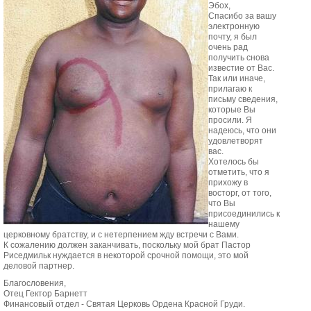
Эбох,
Спасибо за вашу
электронную
почту, я был
очень рад
получить снова
известие от Вас.
Так или иначе,
прилагаю к
письму сведения,
которые Вы
просили. Я
надеюсь, что они
удовлетворят
вас.
Хотелось бы
отметить, что я
прихожу в
восторг, от того,
что Вы
присоединились к
нашему
церковному братству, и с нетерпением жду встречи с Вами.
К сожалению должен заканчивать, поскольку мой брат Пастор
Риседмильк нуждается в некоторой срочной помощи, это мой
деловой партнер.
Благословения,
Отец Гектор Барнетт
Финансовый отдел - Святая Церковь Ордена Красной Груди.