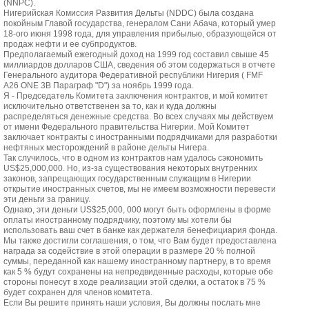
(NNPC).
Нигерийская Комиссия Развития Дельты (NDDC) была создана
покойным Главой государства, генералом Сани Абача, который умер
18-ого июня 1998 года, для управления прибылью, образующейся от
продаж нефти и ее субпродуктов.
Предполагаемый ежегодный доход на 1999 год составил свыше 45
миллиардов долларов США, сведения об этом содержаться в отчете
Генерального аудитора Федеративной республики Нигерия ( FMF
A26 ONE 3B Параграф "D") за ноябрь 1999 года.
Я - Председатель Комитета заключения контрактов, и мой комитет
исключительно ответственен за то, как и куда должны
распределяться денежные средства. Во всех случаях мы действуем
от имени Федерального правительства Нигерии. Мой Комитет
заключает контракты с иностранными подрядчиками для разработки
нефтяных месторождений в районе дельты Нигера.
Так случилось, что в одном из контрактов нам удалось сэкономить
US$25,000,000. Но, из-за существования некоторых внутренних
законов, запрещающих государственным служащим в Нигерии
открытие иностранных счетов, мы не имеем возможности перевести
эти деньги за границу.
Однако, эти деньги US$25,000, 000 могут быть оформлены в форме
оплаты иностранному подрядчику, поэтому мы хотели бы
использовать ваш счет в банке как держателя бенефициария фонда.
Мы также достигли соглашения, о том, что Вам будет предоставлена
награда за содействие в этой операции в размере 20 % полной
суммы, переданной как нашему иностранному партнеру, в то время
как 5 % будут сохранены на непредвиденные расходы, которые обе
стороны понесут в ходе реализации этой сделки, а остаток в 75 %
будет сохранен для членов комитета.
Если Вы решите принять наши условия, Вы должны послать мне