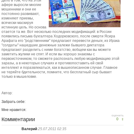
Дело в том, что на этой
афере выросли многие
мошенники и они ее
постоянно развивают,
изменяют приемы,
всячески маскируя
истинную цель. Но основа
отается та же. Вот несколько последних модификаций: в России
появились письма бухгалтера Ходорковского, после смерти Ясира
Арафата его "родственники" предлагают перевести деньги, из Ирака
"солдаты" нашедшие денежные залежи бывшего диктатора
предлагают разделить с ними богатство, вобщем как вы можете
заметить жулики не спят. И если вы хорошо знакомы с
первоисточником, то сможете распознать любую модификацию этой
заразы, а в некоторых случаях и противопоставить ей свой
интеллект и поразвлекаться, как в вышеописанном случае. Главное
не теряйте бдительности, помните, что бесплатный сыр бывает
только в мышеловке.
Автор:
Забрать себе:
Мне нравится:
оценить
Комментарии
0
Валерий
25.07.2011 02:35