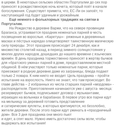
в церкви. В некоторых сельских областях Португалии до сих пор
приносят в рождественскую ночь кочета, который поёт в начале
богослужения. Существует примета, что, ЕС-Ли он запоёт, то
наступающий год будет удачным и урожайным.
Ещё немного о фольклорных традициях на святки в
Португалии.
На Рождество в деревне Варжи, что на севере провинции
Браганса, устраивается праздник неженатых парней в честь
посвящения во взрослые. «Каретуш»- ряженые в деревянных
масках и пёстрых нарядах олицетворяют таинственную магическую
силу природы. Этот праздник происходит 24 декабря, как и
множество столетий назад, в период зимнего солнцестояния у
многих других народов, дошедших до нашего времени с языческих
времён. В день праздника торжественно приносят в жертву бычков
для «братского ужина» парней в доме, предоставляемом местной
общиной. В нём участвуют только неженатые парни, которые
приезжают в родную деревню даже из заграницы, блюда подают
только 2 повара. К ним никто не входит. Цель праздника – пройти
испытание на взрослость. Никто не знает, что там происходит. Во
главе действа – 2 избранных из числа старших парней «мордома» -
распорядителя. Приготовления начинаются уже с августа- месяца:
резервируют бычков, подписывают договор с музыкантами,
играющих на волынках и барабанах. В первое утро все парни идут
на мельницу за деревней готовить представление
и сатирические куплеты, в которых критикуются, но беззлобно,
жители деревни. После этого парни идут ужинать в «праздничный
дом». Все 3 дня праздника они много пьют
и едят, а спят мало. Нужно иметь достаточно силы воли, чтобы
выдержать все испытания!