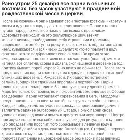
Рано утром 25 декабря все парни в обычных
костюмах, без масок участвуют в праздничной
рождественской мессе в церкви.
После её окончания они надевают свои пёстрые костюмы «карету» и
маски и идут на площадь давать представление. Парни в масках
пугают народ, но местное население всегда с превеликим
удовольствием ходит на это фольклорное шоу, звенят
колокольчиками, подбадривают себя страшными и громкими
выкриками, потом, бегут на речку, и, если там есть лёд, катаются по
нему, кувыркаются и вся - чески дурачатся: кто-то прыгает в воду
фонтана, кто-то подбрасывает сено вилами! Во время этого
импровизированного спектакля поются частушки (лоаши), смехом
изгоняя все сплетни, ссоры и дрязги, скопившиеся в деревне за год.
Критика бывает, порой, суровой, но никто не обижается. После этого
представления парни ходят от дома к дому и поздравляют жителей
ближайших деревень с Рождеством. Их радостно встречают
сельчане, одаривая сдобными пирогами и портвейном. Парни
олицетворяют плодородие и благополучие, как у древних римлян
Марс (не только бог войны, но и покровитель земледельцев). Обойдя
все деревни , парни устраивают соревнования в беге. «Мордомы»
несут нанизанные на шесты плетённые круглые хлеба – «роски».
Каждый победитель получает по «роску», а проигравший должен
заплатить заранее обговоренный штраф. Ночью парни снова
ужинают в «праздничном доме» в присутствии двух поваров. Наутро
при звуках волынки все собираются у реки для ритуального купания.
Кто опоздает или проспит, того сбрасывают в ледяную воду в
одежде! 26 декабря в день святого Эштебана (св. Стефан) – первого
христианского мученика, покровителя неженатых парней – все
присутствуют снова на церковной мессе без масок и праздничных