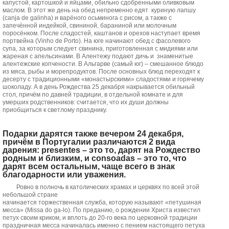
капустой, картошкой и яйцами, обильно сдобренными оливковым
маслом. В этот же день на обед непременно едят куриную лапшу
(canja de galinha) и варёного осьминога с рисом, а также с
запечённой индейкой, свининой, бараниной или молочным
поросёнком. После сладостей, каштанов и орехов наступает время
портвейна (Vinho de Porto). На юге начинают обед с фасолевого
супа, за которым следует свинина, приготовленная с мидиями или
жареная с апельсинами. В Алентежу подают дичь и знаменитые
алентежские копчености. В Альгарве (самый юг) – смешанное блюдо
из мяса, рыбы и морепродуктов. После основных блюд переходят к
десерту с традиционными «монастырскими» сладостями и горячему
шоколаду. А в день Рождества 25 декабря накрывается обильный
стол, причём по давней традиции, в отдельной комнате и для
умерших родственников: считается, что их души должны
приобщиться к светлому празднику.
Подарки дарятся также вечером 24 декабря,
причём в Португалии различаются 2 вида
дарения: presentes – это то, дарят на Рождество
родным и близким, и consoadas – это то, что
дарят всем остальным, чаще всего в знак
благодарности или уважения.
Ровно в полночь в католических храмах и церквях по всей этой
небольшой стране
начинается торжественная служба, которую называют «петушиная
месса» (Missa do ga-lo). По преданию, о рождении Христа известил
петух своим криком, и вплоть до 20-го века по церковной традиции
праздничная месса начиналась именно с пением настоящего петуха