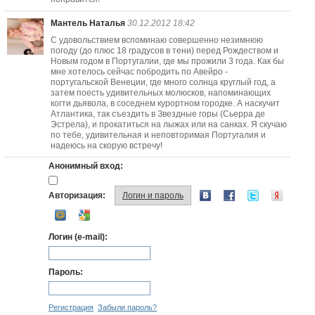
Мантель Наталья
30.12.2012 18:42
С удовольствием вспоминаю совершенно незимнюю
погоду (до плюс 18 градусов в тени) перед Рождеством и
Новым годом в Португалии, где мы прожили 3 года. Как бы
мне хотелось сейчас побродить по Авейро -
португальской Венеции, где много солнца круглый год, а
затем поесть удивительных молюсков, напоминающих
когти дьявола, в соседнем курортном городке. А наскучит
Атлантика, так съездить в Звездные горы (Сьерра де
Эстрела), и прокатиться на лыжах или на санках. Я скучаю
по тебе, удивительная и неповторимая Португалия и
надеюсь на скорую встречу!
Анонимный вход:
Авторизация:
Логин и пароль
Логин (e-mail):
Пароль:
Регистрация
Забыли пароль?