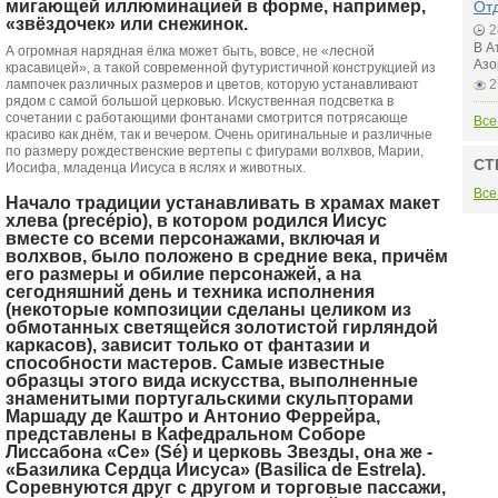
мигающей иллюминацией в форме, например,
Отд
«звёздочек» или снежинок.
2
В А
А огромная нарядная ёлка может быть, вовсе, не «лесной
Азо
красавицей», а такой современной футуристичной конструкцией из
лампочек различных размеров и цветов, которую устанавливают
2
рядом с самой большой церковью. Искуственная подсветка в
сочетании с работающими фонтанами смотрится потрясающе
Все
красиво как днём, так и вечером. Очень оригинальные и различные
по размеру рождественские вертепы с фигурами волхвов, Марии,
СТ
Иосифа, младенца Иисуса в яслях и животных.
Все
Начало традиции устанавливать в храмах макет
хлева (precépio), в котором родился Иисус
вместе со всеми персонажами, включая и
волхвов, было положено в средние века, причём
его размеры и обилие персонажей, а на
сегодняшний день и техника исполнения
(некоторые композиции сделаны целиком из
обмотанных светящейся золотистой гирляндой
каркасов), зависит только от фантазии и
способности мастеров. Самые известные
образцы этого вида искусства, выполненные
знаменитыми португальскими скульпторами
Маршаду де Каштро и Антонио Феррейра,
представлены в Кафедральном Соборе
Лиссабона «Се» (Sé) и церковь Звезды, она же -
«Базилика Сердца Иисуса» (Basilica de Estrela).
Соревнуются друг с другом и торговые пассажи,