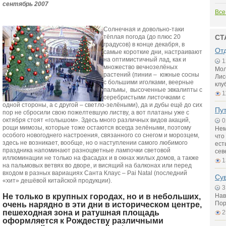
сентябрь
2007
Все
Солнечная и довольно-таки
тёплая погода (до плюс 20
СТ
градусов) в конце декабря, в
От
самые короткие дни, настраивают
на оптимистичный лад, как и
1
множество вечнозелёных
Мол
растений (пинии – южные сосны
Лис
с большими иголками, веерные
клу
пальмы, высоченные эвкалипты с
1
серебристыми листочками с
одной стороны, а с другой – светло-зелёными), да и дубы ещё до сих
Пу
пор не сбросили свою пожелтевшую листву, а вот платаны уже с
октября стоят «голышом». Здесь много различных видов акаций,
0
рощи мимозы, которые тоже остаются всегда зелёными, поэтому
Нем
особого новогоднего настроения, связанного со снегом и морозцем,
что
здесь не возникает, вообще, но о наступлении самого любимого
ест
праздника напоминают разноцветные лампочки световой
сев
иллюминации не только на фасадах и в окнах жилых домов, а также
1
на пальмовых ветвях во дворе, и висящий на балконах или перед
входом в разных вариациях Санта Клаус – Pai Natal (последний
Су
«хит» дешёвой китайской продукции).
3
Не только в крупных городах, но и в небольших,
Нав
очень нарядно в эти дни в историческом центре,
Пор
пешеходная зона и ратушная площадь
2
оформляется к Рождеству различными