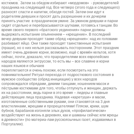
костюмов. Затем за обедом избирают «мордомов» - руководителей
праздника на следующий год. Все четверо (этого года и следующего)
разносят сласти и напитки, обходя гостей. Затем они идут к
родителям девушек и просят дать разрешение и их дочерям
принять участие в праздничном ужине. За ужином девушки и парни
сидят отдельно и перебрасываются шутками, готовясь к танцам. Во
время своего первого «братского уединения» парни должны
выдержать испытание опьянением – «крещение». В последний
вечер девушки проходят также обряд «крещения»: над их головами
разбивают яйцо. Они также проходят таинственные испытания
(праши), но о них нельзя рассказывать посторонним. Этот праздник
имеет очень древние корни, возможно, ещё с времён кельтов, хотя
сейчас, почти, доказало, что прародителями всех европейских
народов являются энтрусски, то есть мы – все славяне и корни
наших языков и обычаев
переплетаются и очень похожи, если посмотреть на это
повнимательнее! Ритуал перехода от подросткового состояния в
мужское сообщество (обряд инициации) у всех народов
сопровождался обрядами, дикими танцами, ношением масок и
пёстрыми костюмами для того, чтобы отпугнуть и женщин, держать
их на расстоянии, ведь парни в это время – лидеры и главные
действующие лица праздника. Надевая «каретуши» и маски,
изготовленные собственными руками, они становятся на 3 дня
властелинами, жрецами и прорецателями! Пляски, крики, шум
бубнов, барабанов изгоняли злых духов, «профилактически»
воздействуют на жизнь в деревнях, как и шаманы сейчас или жрецы
в древности» (по материа-лам русскоязычных газет, издаваемых в
Португалии).