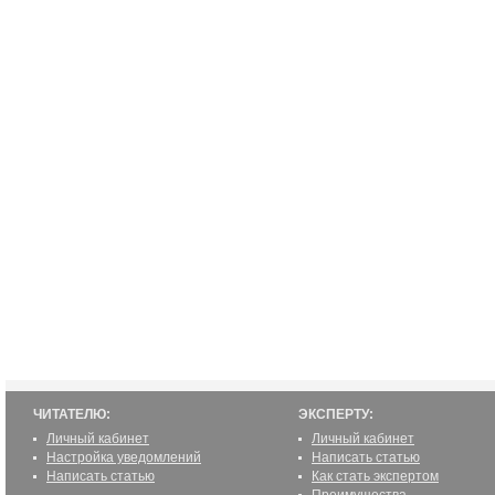
ЧИТАТЕЛЮ:
ЭКСПЕРТУ:
Личный кабинет
Личный кабинет
Настройка уведомлений
Написать статью
Написать статью
Как стать экспертом