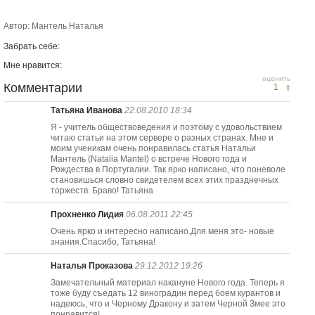
Автор: Мантель Наталья
Забрать себе:
Мне нравится:
оценить
Комментарии
1
Татьяна Иванова
22.08.2010 18:34
Я - учитель обществоведения и поэтому с удовольствием
читаю статьи на этом сервере о разных странах. Мне и
моим ученикам очень понравилась статья Натальи
Мантель (Natalia Mantel) о встрече Нового года и
Рождества в Португалии. Так ярко написано, что поневоле
становишься словно свидетелем всех этих празднечных
торжеств. Браво! Татьяна
Прохненко Лидия
06.08.2011 22:45
Очень ярко и интересно написано.Для меня это- новые
знания.Спасибо, Татьяна!
Наталья Проказова
29.12.2012 19:26
Замечательный материал накануне Нового года. Теперь я
тоже буду съедать 12 виноградин перед боем курантов и
надеюсь, что и Черному Дракону и затем Черной Змее это
понравится!