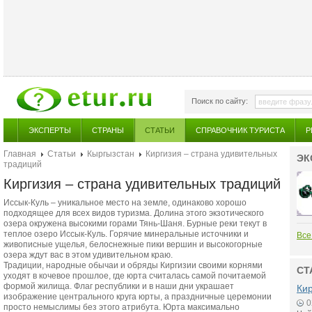
Поиск по сайту:
ЭКСПЕРТЫ
СТРАНЫ
СТАТЬИ
СПРАВОЧНИК ТУРИСТА
Р
Главная
Статьи
Кыргызстан
Киргизия – страна удивительных
ЭК
традиций
Киргизия – страна удивительных традиций
Иссык-Куль – уникальное место на земле, одинаково хорошо
подходящее для всех видов туризма. Долина этого экзотического
озера окружена высокими горами Тянь-Шаня. Бурные реки текут в
теплое озеро Иссык-Куль. Горячие минеральные источники и
Все
живописные ущелья, белоснежные пики вершин и высокогорные
озера ждут вас в этом удивительном краю.
Традиции, народные обычаи и обряды Киргизии своими корнями
СТ
уходят в кочевое прошлое, где юрта считалась самой почитаемой
формой жилища. Флаг республики и в наши дни украшает
Кир
изображение центрального круга юрты, а праздничные церемонии
0
просто немыслимы без этого атрибута. Юрта максимально