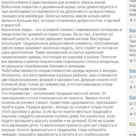
Чай
приспособлена и адаптирована для кочевого образа жизни.
рад
Войлочное покрытие и деревянный каркас легко демонтируются и
сов
при необходимости перевозятся на другое место на выносливых
жив
лошадях или верблюдах. Богатые киргизы имели целый набор
5
малых и больших юрт, которые отличались добротностью, отделкой
и красотой.
Киргизские ковры – это основной элемент современного интерьера и
Кир
свидетельство древней истории страны. Их не ткут, а валяют из
1
овечьей шерсти, а затем украшают ярким шитьем. Мастерицы
Так
используют традиционные декоративные элементы. Изготовление
про
одного ковра занимает несколько недель, зато служит он потом не
Ноу
одно десятилетие. Также неизменной остается киргизская
инс
национальная одежда, состоящая из шаровар и рубахи. Пояса во
5
все времена служили показателем социального статуса владельца,
их украшали серебряными бляхами и пряжками.
Кир
Тюбетейки являются общим элементом одежды мужчин и женщин.
Интересно, что изготовленные в разных районах, они отличаются
0
цветовым решением, формой и орнаментом. Девушки носили этот
головной убор только до замужества, а потом покрывали голову
4
разноцветными платками.
Гостеприимство – незыблемая традиция местной жизни. От
Кир
приглашения к столу отказываться не принято. Званых гостей
хозяева встречают у ворот, приветливо здороваются, приглашают
0
пройти в дом. Первым делом – беседа за столом и только после
этого разговор о делах. Если вы не знаете местных традиций и
4
обычаев, следуйте указаниям хозяина дома. Не ошибетесь, если
будете восхвалять красоту хозяйки и ее дочерей. Если же в доме
Все
есть маленькие дети, то желательно принести для них сладости и
игрушку. Хотите прикоснуться к традициям, тогда собирайте
чемодан, покупайте авиабилеты и летите в эту хлебосольную
СТ