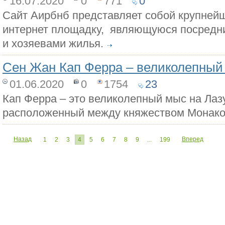
16.07.2020
0
771
0
Сайт Аирбнб представляет собой крупне
интернет площадку, являющуюся посредн
и хозяевами жилья.
Сен Жан Кап Ферра – великолепный
01.06.2020
0
1754
23
Кап Ферра – это великолепный мыс на Лаз
расположенный между княжеством Монако
Назад
Вперед
1
2
3
4
5
6
7
8
9
...
199