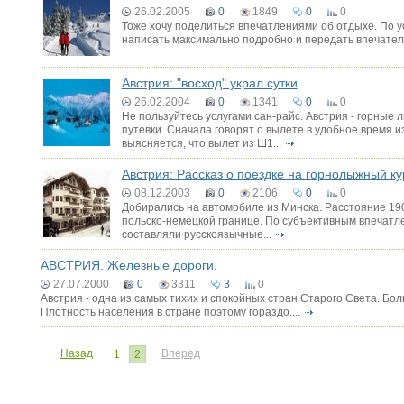
26.02.2005
0
1849
0
0
Тоже хочу поделиться впечатлениями об отдыхе. По 
написать максимально подробно и передать впечателни
Австрия: "восход" украл сутки
26.02.2004
0
1341
0
0
Не пользуйтесь услугами сан-райс. Австрия - горные
путевки. Сначала говорят о вылете в удобное время 
выясняется, что вылет из Ш1...
Австрия: Рассказ о поездке на горнолыжный 
08.12.2003
0
2106
0
0
Добирались на автомобиле из Минска. Расстояние 190
польско-немецкой границе. По субъективным впечатле
составляли русскоязычные...
АВСТРИЯ. Железные дороги.
27.07.2000
0
3311
3
0
Австрия - одна из самых тихих и спокойных стран Старого Света. Бо
Плотность населения в стране поэтому гораздо....
Назад
Вперед
1
2