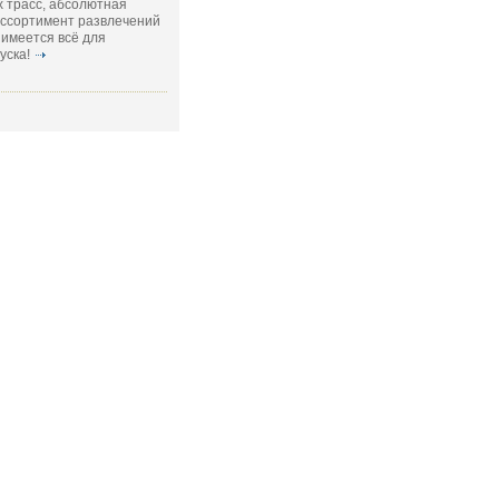
 трасс, абсолютная
ассортимент развлечений
 имеется всё для
уска!