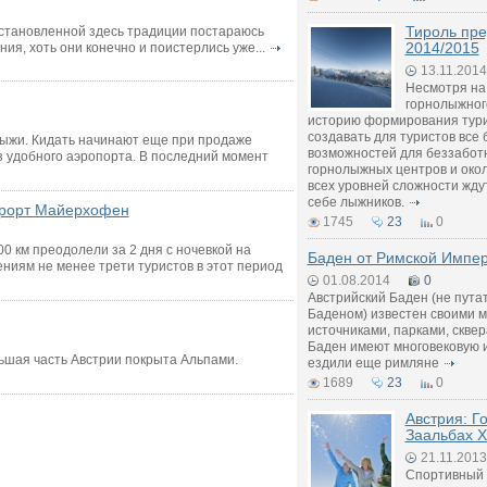
Тироль пре
установленной здесь традиции постараюсь
2014/2015
я, хоть они конечно и поистерлись уже...
13.11.2014
Несмотря на
горнолыжног
историю формирования тури
cоздавать для туристов все
 лыжи. Кидать начинают еще при продаже
возможностей для беззаботн
из удобного аэропорта. В последний момент
горнолыжных центров и окол
всех уровней сложности жду
себе лыжников.
курорт Майерхофен
1745
23
0
0 км преодолели за 2 дня с ночевкой на
Баден от Римской Импер
ниям не менее трети туристов в этот период
01.08.2014
0
Австрийский Баден (не пута
Баденом) известен своими 
источниками, парками, сквер
Баден имеют многовековую 
льшая часть Австрии покрыта Альпами.
ездили еще римляне
1689
23
0
Австрия: Г
Заальбах Х
21.11.2013
Спортивный 