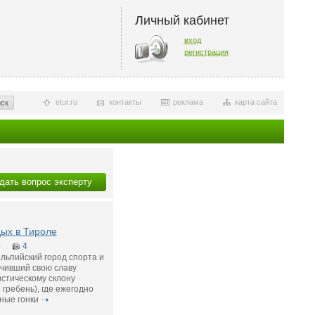
Личный кабинет
вход
регистрация
etur.ru
контакты
реклама
карта сайта
ск
дать вопрос эксперту
ых в Тироле
4
4
льпийский город спорта и
учивший свою славу
стическому склону
гребень), где eжегодно
ные гонки