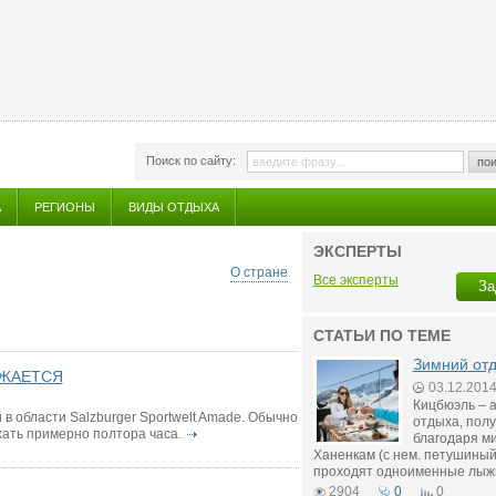
Поиск по сайту:
пои
А
РЕГИОНЫ
ВИДЫ ОТДЫХА
ЭКСПЕРТЫ
О стране
Все эксперты
За
СТАТЬИ ПО ТЕМЕ
Зимний отд
ЛЖАЕТСЯ
03.12.201
Кицбюэль – а
в области Salzburger Sportwelt Amade. Обычно
отдыха, пол
хать примерно полтора часа.
благодаря ми
Ханенкам (с нем. петушиный 
проходят одноименные лыж
2904
0
0