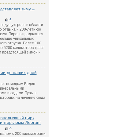
дставляет зиму –
6
 ведущую роль в области
о отдыха и 200-летнюю
зма, Тироль продолжает
 больше уникальных
ого отпуска. Более 100
о 5200 километров трасс
т предстоящей зимой к
ии до наших дней
ть с немецким Баден-
минеральными
ами и садами. Туры в
историю: на лечение сюда
орнолыжный цирк
интерглемм Леоганг
0
манеж с 200 километрами