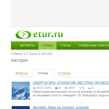
ЭКСПЕРТЫ
СТРАНЫ
СТАТЬИ
СПРАВОЧНИК ТУРИСТ
Главная
Страны
Австрия
Австрия
Вопросы
Статьи
О стране
ОБЕРТАУЭРН. ОТКРЫТИЕ АВСТРИИ ПРОДО
28.02.2005
0
2455
0
0
Обертауэрн расположен почти на границе со Штирией 
ее называют просто <Амадей>. От Зальцбурга сюда е
Австрия: Зима на пятерку, спасибо