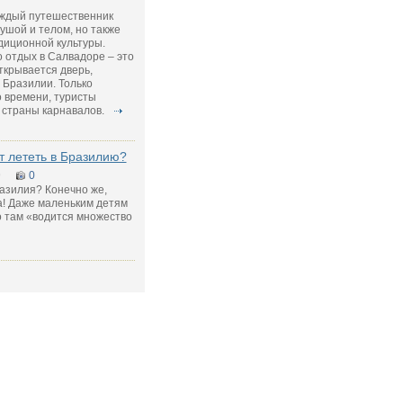
аждый путешественник
ушой и телом, но также
диционной культуры.
о отдых в Салвадоре – это
ткрывается дверь,
 Бразилии. Только
о времени, туристы
 страны карнавалов.
т лететь в Бразилию?
9
0
азилия? Конечно же,
а! Даже маленьким детям
о там «водится множество