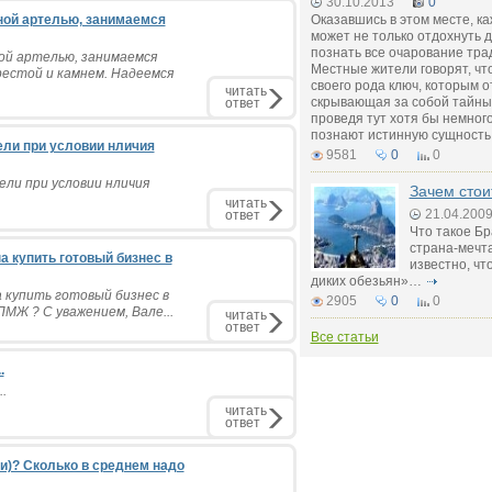
30.10.2013
0
ной артелью, занимаемся
Оказавшись в этом месте, к
может не только отдохнуть д
познать все очарование тра
ой артелью, занимаемся
Местные жители говорят, чт
естой и камнем. Надеемся
своего рода ключ, которым о
читать
скрывающая за собой тайны
ответ
проведя тут хотя бы немног
познают истинную сущность
ели при условии нличия
9581
0
0
ели при условии нличия
Зачем стои
читать
21.04.200
ответ
Что такое Бр
страна-мечт
а купить готовый бизнес в
известно, чт
диких обезьян»…
 купить готовый бизнес в
2905
0
0
МЖ ? С уважением, Вале...
читать
ответ
Все статьи
.
.
читать
ответ
и)? Сколько в среднем надо