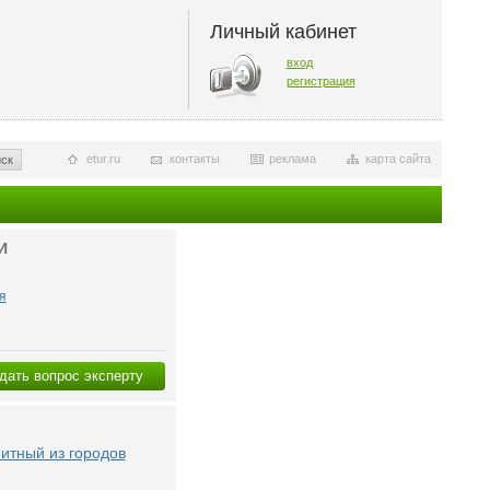
Личный кабинет
вход
регистрация
etur.ru
контакты
реклама
карта сайта
ск
И
я
дать вопрос эксперту
итный из городов