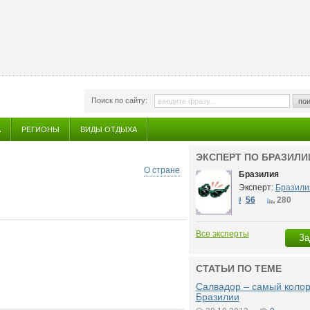
Поиск по сайту:
пои
А
РЕГИОНЫ
ВИДЫ ОТДЫХА
ЭКСПЕРТ ПО БРАЗИЛИ
О стране
Бразилия
Эксперт:
Бразили
56
280
Все эксперты
За
СТАТЬИ ПО ТЕМЕ
Салвадор – самый колор
Бразилии