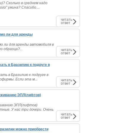
)? Сколько в среднем надо
го" ужина? Спасибо....
читать
ответ
имо ли для аренды
мо ли для аренды автомобиля в
 образца?...
читать
ответ
хать в Бразилию к подруге в
ать в Бразилию к подруге в
рфирмы. Если эта м...
читать
ответ
луживанию ЭПЛ(лифтов)
живанию ЭПЛ(лифтов)
тные. У нас три дочери. Очень
читать
ответ
Бразилии можно приобрести