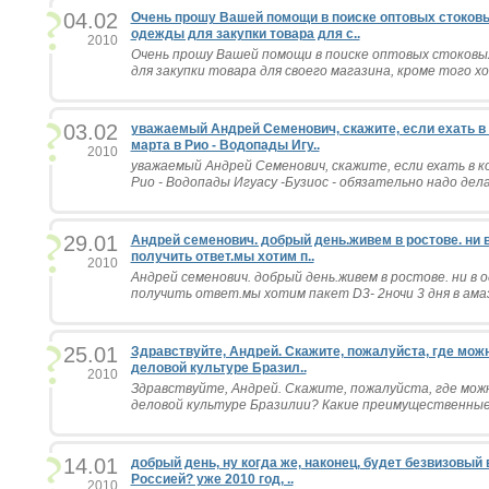
04.02
Очень прошу Вашей помощи в поиске оптовых стоков
одежды для закупки товара для с..
2010
Очень прошу Вашей помощи в поиске оптовых стоковы
для закупки товара для своего магазина, кроме того хо
03.02
уважаемый Андрей Семенович, скажите, если ехать в 
марта в Рио - Водопады Игу..
2010
уважаемый Андрей Семенович, скажите, если ехать в к
Рио - Водопады Игуасу -Бузиос - обязательно надо делат
29.01
Андрей семенович. добрый день.живем в ростове. ни 
получить ответ.мы хотим п..
2010
Андрей семенович. добрый день.живем в ростове. ни в 
получить ответ.мы хотим пакет D3- 2ночи 3 дня в амазо
25.01
Здравствуйте, Андрей. Скажите, пожалуйста, где мо
деловой культуре Бразил..
2010
Здравствуйте, Андрей. Скажите, пожалуйста, где мо
деловой культуре Бразилии? Какие преимущественные 
14.01
добрый день, ну когда же, наконец, будет безвизовый
Россией? уже 2010 год, ..
2010