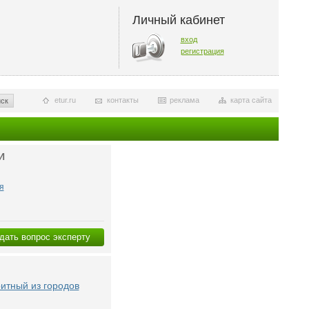
Личный кабинет
вход
регистрация
etur.ru
контакты
реклама
карта сайта
ск
И
я
дать вопрос эксперту
итный из городов