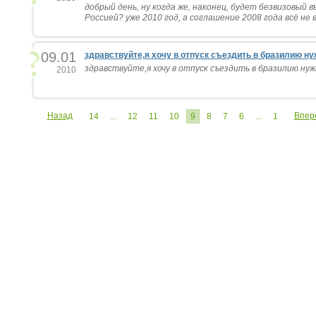
добрый день, ну когда же, наконец, будет безвизовый в
Россией? уже 2010 год, а соглашение 2008 года всё не в
09.01
здравствуйте,я хочу в отпуск съездить в бразилию нуж
здравствуйте,я хочу в отпуск съездить в бразилию нужн
2010
Назад
Впер
14
...
12
11
10
9
8
7
6
...
1