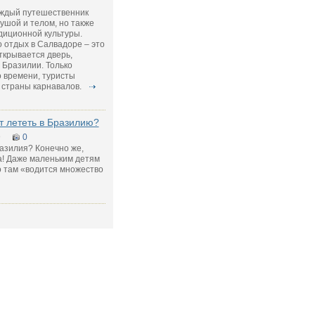
аждый путешественник
ушой и телом, но также
диционной культуры.
о отдых в Салвадоре – это
ткрывается дверь,
 Бразилии. Только
о времени, туристы
 страны карнавалов.
т лететь в Бразилию?
9
0
азилия? Конечно же,
а! Даже маленьким детям
о там «водится множество