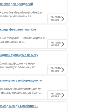
ых складов брендовой
х складов брендовой одежды
тела бы открыть в г. ...
читать
ответ
конце февраля - начале
онце февраля - начале марта в
ь прививки и к...
читать
ответ
в одной турфирме не могу
одной турфирме не могу
н экопарк лодж.ни у ко...
читать
ответ
жно получить информацию по
жно получить информацию по
формы организации бизне...
читать
ответ
 въезд между Бразилией -