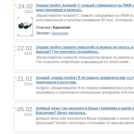
24.02
Здравствуйте Андрей! С семьей собираемся на ПМЖ в 
родственников и капитал..
2010
Здравствуйте Андрей! С семьей собираемся на ПМЖ в Б
родственников и капитал размером 30 тыс. долларов, с
Отвечает
Бразилия
Эксперт:
Бразилия
22.02
Здравствуйте,скажите пожалуйста,можно ли уехать в
врачом? Где получить подробную..
2010
Здравствуйте,скажите пожалуйста,можно ли уехать в
Где получить подробную информацию по этой теме....
21.02
Андрей, здравствуйте! Я по поводу коммерческих усл
придумали и изготови..
2010
Андрей, здравствуйте! Я по поводу коммерческих услу
придумали и изготовили уникальные аппараты для подв
05.02
Добрый день! где находится Ваша турфирма и каков п
Бразилию? билет наскольк..
2010
Добрый день! где находится Ваша турфирма и каков пор
Бразилию? билет насколько я понимаю по вашим овтет