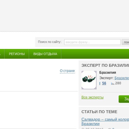
Поиск по сайту:
пои
А
РЕГИОНЫ
ВИДЫ ОТДЫХА
ЭКСПЕРТ ПО БРАЗИЛИ
О стране
Бразилия
Эксперт:
Бразили
56
280
Все эксперты
За
СТАТЬИ ПО ТЕМЕ
Салвадор – самый колор
Бразилии