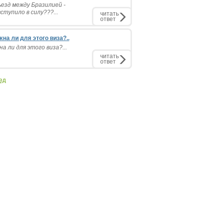
ъезд между Бразилией -
ступило в силу???...
читать
ответ
на ли для этого виза?..
а ли для этого виза?...
читать
ответ
ед