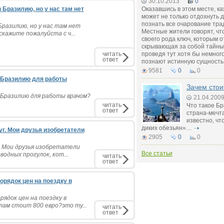
30.10.2013
0
Бразилию, но у нас там нет
Оказавшись в этом месте, к
может не только отдохнуть д
познать все очарование тра
разилию, но у нас там нет
Местные жители говорят, чт
кажите пожалуйста с ч...
своего рода ключ, которым о
скрывающая за собой тайны
читать
проведя тут хотя бы немног
ответ
познают истинную сущность
9581
0
0
 Бразилию для работы
Зачем стои
 Бразилию для работы врачом?
21.04.200
читать
Что такое Бр
ответ
страна-мечт
известно, чт
диких обезьян»…
уг. Мои друзья изобретатели
2905
0
0
г. Мои друзья изобретатели
Все статьи
одных прогулок, кот...
читать
ответ
орядок цен на поездку в
ядок цен на поездку в
ам стоит 800 евро?это ту...
читать
ответ