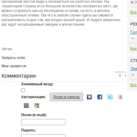
прозрачной чистой воде и понежиться на золотых песках. На
3
территории страны есть большое количество необжитых мест, где
можно отдохнуть как на безлюдном острове, но есть и вполне
Все
обустроенные пляжи. Так что в любом случае здесь вы сможете
организовать отдых так, как угодно вашей душе. И будьте уверенны,
РЕ
вас ждут незабываемые эмоции и впечатления.
Га
Все
Автор:
Забрать себе:
СТ
Мне нравится:
Эк
оценить
Комментарии
0
Анонимный вход:
Все
Авторизация:
Логин и пароль
Логин (e-mail):
Пароль: