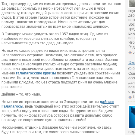
Так, к примеру, одним из самых интересных деревьев считается пало
де бальса, поскольку из него изготовляют легчайшую в мире
вну
древесину, которую индейцы использовали при изготовлении своих
дер
судов. В этой стране также встречается растение, похожее на
по 
пальму - лапчатая карлюдовика. Именно ее используют для
Вос
производства знаменитых во всем мире «панамских шляпок».
три
цик
В Эквадоре можно увидеть около 1357 видов птиц. Одними из
пен
наиболее интересных считаются колибри, которых тут
Что
насчитывается где-то сто двадцать видов.
Род
Но все же самые редкие из видов животных встречаются на
5
Галапагосских островах. Возможно, это связано с тем, что процесс
эволюции в некоторой мере обошел стороной эти острова. Именно
Экв
такая полная изоляция (только четыре острова заселены людьми)
позволила архаическим существам выжить на этих территориях.
0
Именно
галапагосские круизы
позволят увидеть все собственными
Сов
глазами. Кстати, животные заповедника Галапагоссов настолько
асс
привыкли к людям, что без страха подходят к ним на очень близкие
дан
расстояния.
поз
стр
Дайвинг – то, что надо.
1
Не менее интересным занятием на Эквадоре считается
дайвинг
Галапагосы
, ведь подводный мир этих остров действительно стоит
того, чтобы окунутся в океанские воды. Но туристам необходимо
помнить, что инфраструктура островов развита довольно слабо,
поэтому все снаряжение нужно привезти с собой.
Несомненно, отдых на Эквадоре более чем экзотичен, но здесь
год
будет интересно и тем, кто хочет всего лишь поплавать в