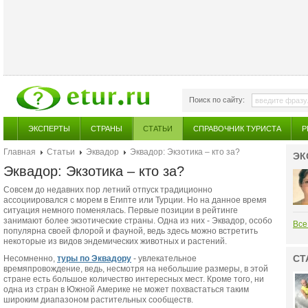
Поиск по сайту:
ЭКСПЕРТЫ
СТРАНЫ
СТАТЬИ
СПРАВОЧНИК ТУРИСТА
Р
Главная
Статьи
Эквадор
Эквадор: Экзотика – кто за?
ЭК
Эквадор: Экзотика – кто за?
Совсем до недавних пор летний отпуск традиционно
ассоциировался с морем в Египте или Турции. Но на данное время
ситуация немного поменялась. Первые позиции в рейтинге
занимают более экзотические страны. Одна из них - Эквадор, особо
Все
популярна своей флорой и фауной, ведь здесь можно встретить
некоторые из видов эндемических животных и растений.
СТ
Несомненно,
туры по Эквадору
- увлекательное
времяпровождение, ведь, несмотря на небольшие размеры, в этой
стране есть большое количество интересных мест. Кроме того, ни
одна из стран в Южной Америке не может похвастаться таким
широким диапазоном растительных сообществ.