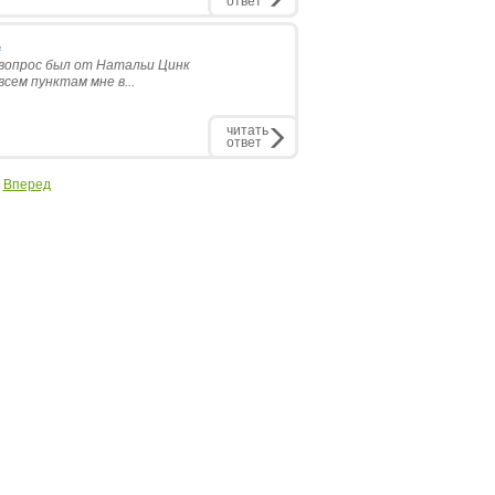
ответ
.
(вопрос был от Натальи Цинк
сем пунктам мне в...
читать
ответ
Вперед