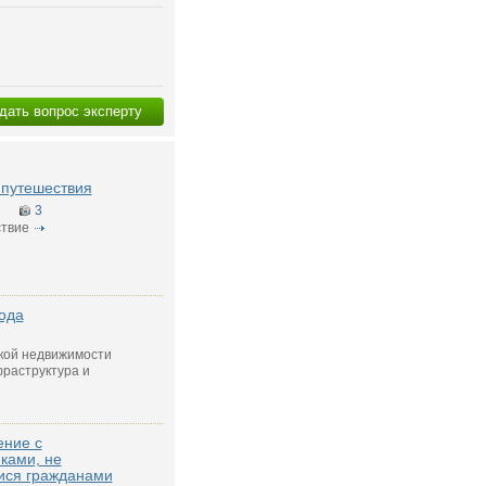
дать вопрос эксперту
g путешествия
7
3
твие
ода
кой недвижимости
раструктура и
ение с
ками, не
ся гражданами