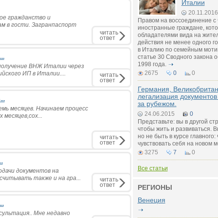
Италии
20.11.2016
кое гражданство и
Правом на воссоединение с
ам в гости. Загранпаспорт
иностранные граждане, кот
читать
обладателями вида на жител
ответ
действия не менее одного г
в Италию по семейным моти
..
статье 30 Сводного закона 
1998 года.
 получение ВНЖ Италии через
2675
0
0
йского ИП в Италии....
читать
ответ
Германия, Великобритан
легализация документов
..
за рубежом.
емь месяцев. Начинаем процесс
24.06.2015
0
 месяцев,сох...
Представьте: вы в другой ст
чтобы жить и развиваться. В
но не быть в курсе главного:
читать
ответ
чувствовать себя на новом м
3275
7
0
.
Все статьи
одачи документов на
ссчитывать также и на гра...
читать
ответ
РЕГИОНЫ
Венеция
..
сультация.. Мне недавно