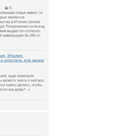
0
 членами семьи имеют те
орые являются
ьство в Италии сроком
ода. Разрешение на въезд
вам выдается согласно
об иммиграции № 286 от
ия, Италия:
 и апостиль для жизни
ране, куда приехали,
ы можете знать о ней все,
 что нужно делать, чтобы
есте как дома?