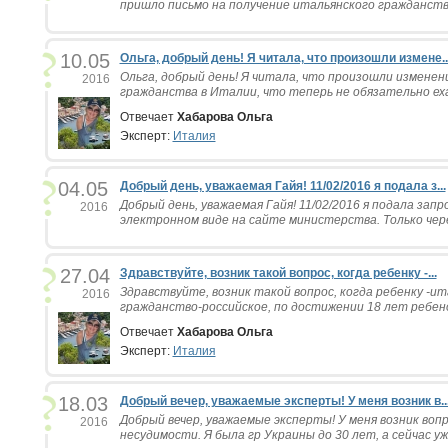
пришло письмо на получение итальянского гражданства.
10.05
Ольга, добрый день! Я читала, что произошли измене..
Ольга, добрый день! Я читала, что произошли изменен
2016
гражданства в Италии, что теперь не обязательно ехат
Отвечает
Хабарова Ольга
Эксперт:
Италия
04.05
Добрый день, уважаемая Гайя! 11/02/2016 я подала з...
Добрый день, уважаемая Гайя! 11/02/2016 я подала запр
2016
электронном виде на сайте министерства. Только через
27.04
Здравствуйте, возник такой вопрос, когда ребенку -...
Здравствуйте, возник такой вопрос, когда ребенку -и
2016
гражданство-российское, по достижении 18 лет ребено
Отвечает
Хабарова Ольга
Эксперт:
Италия
18.03
Добрый вечер, уважаемые эксперты! У меня возник в..
Добрый вечер, уважаемые эксперты! У меня возник вопр
2016
несудимости. Я была гр Украины до 30 лет, а сейчас уже