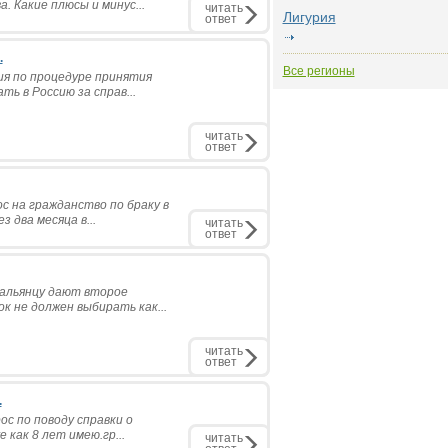
 Какие плюсы и минус...
читать
Лигурия
ответ
.
Все регионы
ия по процедуре принятия
ь в Россию за справ...
читать
ответ
ос на гражданство по браку в
 два месяца в...
читать
ответ
тальянцу дают второе
к не должен выбирать как...
читать
ответ
.
ос по поводу справки о
 как 8 лет имею.гр...
читать