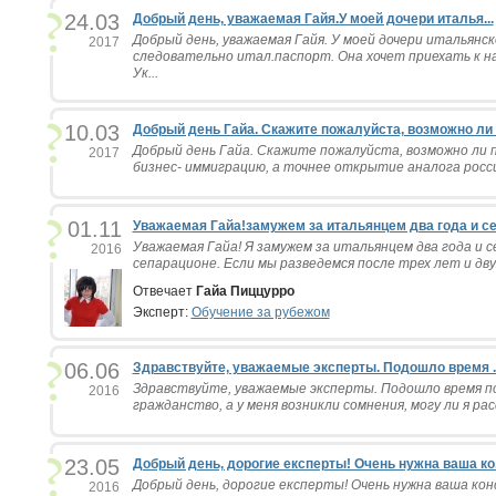
24.03
Добрый день, уважаемая Гайя.У моей дочери италья...
Добрый день, уважаемая Гайя. У моей дочери итальянс
2017
следовательно итал.паспорт. Она хочет приехать к н
Ук...
10.03
Добрый день Гайа. Скажите пожалуйста, возможно ли .
Добрый день Гайа. Скажите пожалуйста, возможно ли
2017
бизнес- иммиграцию, а точнее открытие аналога росси
01.11
Уважаемая Гайа!замужем за итальянцем два года и се.
Уважаемая Гайа! Я замужем за итальянцем два года и с
2016
сепарационе. Если мы разведемся после трех лет и двух
Отвечает
Гайа Пиццурро
Эксперт:
Обучение за рубежом
06.06
Здравствуйте, уважаемые эксперты. Подошло время ..
Здравствуйте, уважаемые эксперты. Подошло время п
2016
гражданство, а у меня возникли сомнения, могу ли я ра
23.05
Добрый день, дорогие експерты! Очень нужна ваша ко.
Добрый день, дорогие експерты! Очень нужна ваша кон
2016