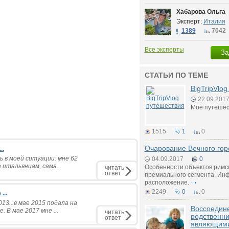
Хабарова Ольга
Эксперт:
Италия
1389
7042
Все эксперты
За
СТАТЬИ ПО ТЕМЕ
BigTripVlo
22.09.201
Моё путешес
1515
1
0
Очарование Вечного гор
..
 в моей ситуации: мне 62
04.09.2017
0
 итальянцам, сама...
Особенности объектов римс
читать
ответ
премиального сегмента. Инф
расположение.
2249
0
0
...
13...в мае 2015 подала на
Воссоедин
 В мае 2017 мне ...
читать
родственни
ответ
являющими