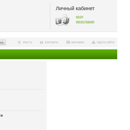
Личный кабинет
вход
регистрация
etur.ru
контакты
реклама
карта сайта
ск
ти