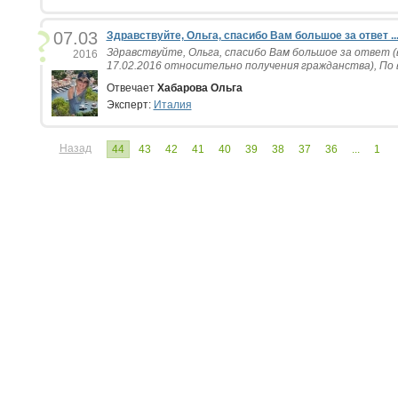
07.03
Здравствуйте, Ольга, спасибо Вам большое за ответ ..
Здравствуйте, Ольга, спасибо Вам большое за ответ 
2016
17.02.2016 относительно получения гражданства), По в
Отвечает
Хабарова Ольга
Эксперт:
Италия
Назад
44
43
42
41
40
39
38
37
36
...
1