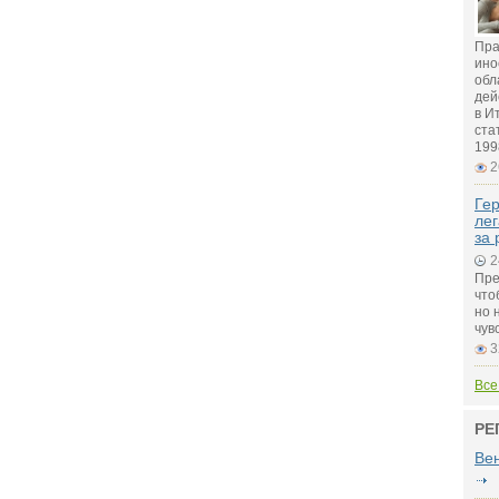
Пра
ино
обл
дей
в И
ста
199
2
Гер
лег
за 
2
Пре
что
но 
чув
3
Все
РЕ
Ве