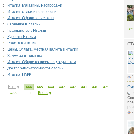
Италия: Магазины. Распродажи.
Италия: отдых и развлечения
Италия: Оформление визы
Обучение в Италии
Все
Гражданство в Италии
Курорты Италии
Работа в Италии
СТ
Цены. Оплата. Местная валюта в Италии
Замуж за итальянца
Италия: Общие вопросы по документам
Достопримечательности Италии
Италия: ПМЖ
1
Оч
Назад
446
445
444
443
442
441
440
439
Вперед
438
...
1
0
Осо
пре
рас
2