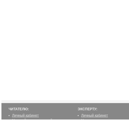
ЧИТАТЕЛЮ:
ЭКСПЕРТУ:
Личный кабинет
Личный кабинет
Настройка уведомлений
Написать статью
Написать статью
Как стать экспертом