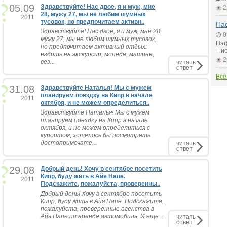
05.09
Здравствуйте! Нас двое, я и муж, мне
2
28, мужу 27, мы не любим шумных
2011
тусовок, но предпочитаем активн..
Паф
Здравствуйте! Нас двое, я и муж, мне 28,
0
мужу 27, мы не любим шумных тусовок,
Паф
но предпочитаем активный отдых:
– и
ездить на экскурсии, мопеде, машине,
2
вез...
читать
ответ
Все
31.08
Здравствуйте Наталья! Мы с мужем
планируем поездку на Кипр в начале
2011
октября, и не можем определиться..
Здравствуйте Наталья! Мы с мужем
планируем поездку на Кипр в начале
октября, и не можем определиться с
курортом, хотелось бы посмотреть
достопримечате...
читать
ответ
29.08
Добрый день! Хочу в сентябре посетить
Кипр, буду жить в Айя Напе.
2011
Подскажите, пожалуйста, проверенны..
Добрый день! Хочу в сентябре посетить
Кипр, буду жить в Айя Напе. Подскажите,
пожалуйста, проверенные агенства в
Айя Напе по аренде автомобиля. И еще ...
читать
ответ