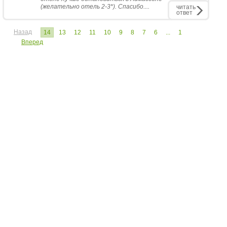
(желательно отель 2-3*). Спасибо....
читать
ответ
Назад
14
13
12
11
10
9
8
7
6
...
1
Вперед