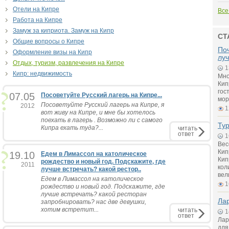
Отели на Кипре
Все
Работа на Кипре
Замуж за киприота. Замуж на Кипр
СТ
Общие вопросы о Кипре
Поч
Оформление визы на Кипр
лу
Отдых, туризм, развлечения на Кипре
1
Кипр: недвижимость
Мно
Кип
гос
07.05
Посоветуйте Русский лагерь на Кипре...
мор
Посоветуйте Русский лагерь на Кипре, я
2012
1
вот живу на Кипре, и мне бы хотелось
поехать в лагерь . Возможно ли с самого
Тур
Кипра ехать туда?...
читать
ответ
1
Вес
Кип
19.10
Едем в Лимассол на католическое
Кип
рождество и новый год. Подскажите, где
2011
кол
лучше встречать? какой рестор..
вел
Едем в Лимассол на католическое
1
рождество и новый год. Подскажите, где
лучше встречать? какой ресторан
Лар
запробнировать? нас две девушки,
хотим встретит...
читать
1
ответ
Лар
для