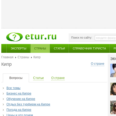
Поиск по сайту:
ЭКСПЕРТЫ
СТРАНЫ
СТАТЬИ
СПРАВОЧНИК ТУРИСТА
Р
Главная
Страны
Кипр
ЭК
Кипр
О стране
Вопросы
Статьи
О стране
Все темы
Бизнес на Кипре
Обучение на Кипре
Отдых без турфирм на Кипре
Погода на Кипре
Цены и что почем