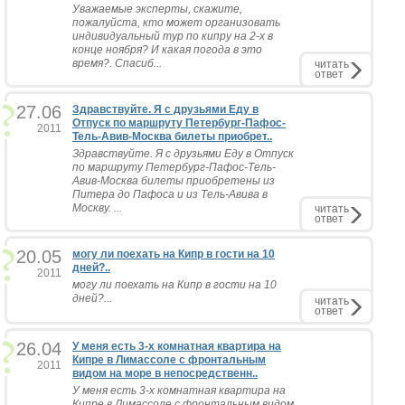
Уважаемые эксперты, скажите,
пожалуйста, кто может организовать
индивидуальный тур по кипру на 2-х в
конце ноября? И какая погода в это
время?. Спасиб...
читать
ответ
27.06
Здравствуйте. Я с друзьями Еду в
Отпуск по маршруту Петербург-Пафос-
2011
Тель-Авив-Москва билеты приобрет..
Здравствуйте. Я с друзьями Еду в Отпуск
по маршруту Петербург-Пафос-Тель-
Авив-Москва билеты приобретены из
Питера до Пафоса и из Тель-Авива в
Москву. ...
читать
ответ
20.05
могу ли поехать на Кипр в гости на 10
дней?..
2011
могу ли поехать на Кипр в гости на 10
дней?...
читать
ответ
26.04
У меня есть 3-х комнатная квартира на
Кипре в Лимассоле с фронтальным
2011
видом на море в непосредственн..
У меня есть 3-х комнатная квартира на
Кипре в Лимассоле с фронтальным видом