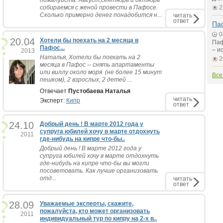
пожалуйста. Август,сентябрь и октябрь
собираемся с женой провести в Пафосе.
2
Сколько примерно денег понадобится н...
читать
ответ
Паф
0
20.04
Хотели бы поехать на 2 месяца в
Паф
Пафос...
– и
2013
Наталья, Хотели бы поехать на 2
2
месяца в Пафос -- снять апартаменты
или виллу около моря (не более 15 минут
Все
пешком), 2 взрослых, 2 детей ...
Отвечает
Пустобаева Наталья
читать
Эксперт:
Кипр
ответ
24.10
Добрый день ! В марте 2012 года у
супруга юбилей хочу в марте отдохнуть
2011
где-нибудь на кипре что-бы..
Добрый день ! В марте 2012 года у
супруга юбилей хочу в марте отдохнуть
где-нибудь на кипре что-бы вы могли
посоветовать. Как лучше организовать
отд...
читать
ответ
28.09
Уважаемые эксперты, скажите,
пожалуйста, кто может организовать
2011
индивидуальный тур по кипру на 2-х в..