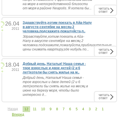
на море в непосредственной близости
от моря в районе Neapolis. Я хотела бы...
читать
ответ
26.04
Здравствуйте,хотим поехать в Айа-Напу
в августе-сентябре на месяц 2
2011
человека.подскажите,пожалуйста,п..
Здравствуйте,хотим поехать в Айа-
Напу в августе-сентябре на месяц 2
человека.подскажите,пожалуйста,приблизительные
цены снимать квартиру,где нибудь по...
читать
ответ
18.04
Добрый день, Наталья! Наша семья -
трое взрослых и двое детей (2 и 6
2011
лет)хотели бы снять жилье на м..
Добрый день, Наталья! Наша семья -
трое взрослых и двое детей (2 и 6
лет)хотели бы снять жилье на месяц в
июне на берегу моря, чтобы было
интересно д...
читать
ответ
Назад
12
11
10
9
8
7
6
5
4
3
2
1
Вперед