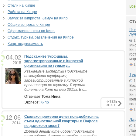
Отели на Кипре
Все
Работа на Кипре
Замуж за киприота. Замуж на Кипр
СТ
Общие вопросы о Кипре
Поч
Оформление визы на Кипр
лу
Отдых, туризм, развлечения на Кипре
1
Кипр: недвижимость
Мно
Кип
гос
04.02
Подскажите турфирмы,
мор
зарегистрированные в Кипрской
2015
1
организации по туризму...
Уважаемые эксперты! Подскажите
Тур
пожалуйста турфирмы,
зарегистрированные в Кипрской
1
организации по туризму. Я купила
Вес
билеты на Кипр на май 2015г. В с...
Кип
Кип
Отвечает
Тома Инна
кол
читать
Эксперт:
Кипр
вел
ответ
1
12.06
Сколько примерно денег понадобится на
Лар
съем односпальной квартиры в Пафосе
2014
не далеко от моря?
1
Лар
Добрый день!Будте добры,подскажите
для