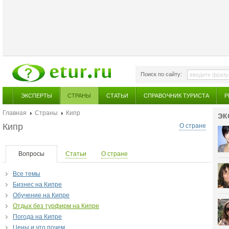
Поиск по сайту:
ЭКСПЕРТЫ
СТРАНЫ
СТАТЬИ
СПРАВОЧНИК ТУРИСТА
Р
Главная
Страны
Кипр
ЭК
Кипр
О стране
Вопросы
Статьи
О стране
Все темы
Бизнес на Кипре
Обучение на Кипре
Отдых без турфирм на Кипре
Погода на Кипре
Цены и что почем