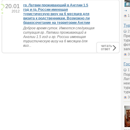
20.01
гр. Латвии проживающий в Англии 1.5
год и гр. России имеющая
2012
туристическую визу на 6 месяцев для
1
визита к родственникам. Возможно ли
бракосочетание на территории Англии
Ту
Доброе время суток. Имеется следующая
2
ситуация гр. Латвии проживающий в
Пре
Англии 1.5 год и гр. России имеющая
тур
туристическую визу на 6 месяцев для
фот
виз...
читать
ответ
зап
3
Го
1
Пор
Лат
неи
тур
тур
3