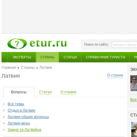
Поиск по сайту:
ЭКСПЕРТЫ
СТРАНЫ
СТАТЬИ
СПРАВОЧНИК ТУРИСТА
Р
Главная
Страны
Латвия
ЭК
Латвия
О стране
Вопросы
Статьи
О стране
Все
Все темы
Отдых в Латвии
СТ
Латвия-общие вопросы
Латвия-визы
Замуж за Латвийца