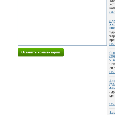
Здр
Хот
нам
ОА
Здр
жар
пре
Здр
жар
пред
ОА
Оставить комментарий
Я х
буд
отд
Я х
ли 
ОА
Здр
где
жар
Здр
где
...
ОА
Здр