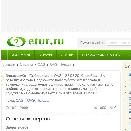
Поиск по сайту:
ЭКСПЕРТЫ
СТРАНЫ
СТАТЬИ
СПРАВОЧНИК ТУРИСТА
Р
Главная
Страны
ОАЭ
ОАЭ: Погода
ОА
В
Здравствуйте!Собираемся в ОАЭ с 22.02.2010 дней на 13 с
ребёнком 2 года.Подскажите пожалуйста:какая погода и
О
температура воды будет в данное время, т.к. хочется купаться с
О
ребёнком, и где в это время теплее в заливе или в районе
Ц
Фуйджера - в океане?купаются ли в это время в море?
О
Тема:
ОАЭ
–
ОАЭ: Погода
О
18.11.2009
1000
0
О
О
Ответы экспертов:
О
Забрать себе:
О