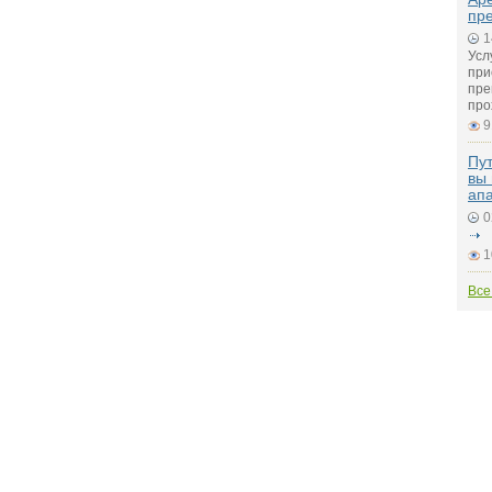
пр
1
Усл
при
пре
про
9
Пут
вы 
ап
0
1
Все