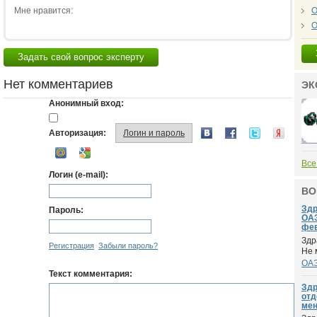
Мне нравится:
О
О
Задать свой вопрос эксперту
Нет комментариев
ЭК
Анонимный вход:
Авторизация:
Логин и пароль
Все
Логин (e-mail):
ВО
Здр
Пароль:
ОАЭ
фев
Здр
Регистрация
Забыли пароль?
Не 
ОА
Текст комментария:
Здр
отд
мен