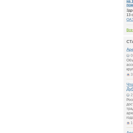
на 
пож
Здр
13 
ОА
Все
СТ
Аре
0
Объ
асс
кру
3
Что
Ду
2
Рос
дос
тра
арх
год
1
Ар