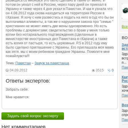
разведясь со мной(все это было сделано в тайне от меня). И
потом он уехал с ней в Россию, через пару дней он приехал в
Украину и также через 4 дня уехал в Пакистан. И как я узнала что
он 4.08.2012 года снова находиться на территории России в
г.Казане. Я хочу с ним развестись и подать на него в суд что бы он
выплачивал алименты, а так же о нарушении закона про "семью "
христианин не может иметь две жены одновременно. Но есть
Все
проблемы с документами: свидетельство о браке у меня только
копии без нотариального подтверждения.(сделанные в
ВО
министерстве иностранных дел Пакистана в г.Карачи) а также
есть копия от пастыря, то есть церковные. P.S в 2012 году ему
Здр
было сделано приглашение с Украины. Его приглашала моя мама
вст
как зятя. мы с моим ребенком граждане Украины. Помогите мне
Здр
пожайлувста!!!
вст
п...
Тема:
Пакистан
–
Замуж за пакистанца
Пак
04.09.2012
3515
0
Как
Ответы экспертов:
Ро
Здр
Забрать себе:
хоч
Пак
Мне нравится:
Воз
Здр
спр
Задать свой вопрос эксперту
Пак
Нет комментариев