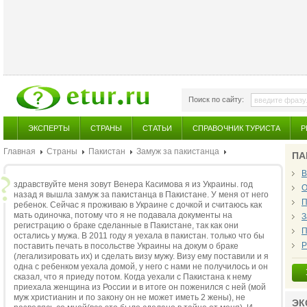
Поиск по сайту:
ЭКСПЕРТЫ
СТРАНЫ
СТАТЬИ
СПРАВОЧНИК ТУРИСТА
Р
Главная
Страны
Пакистан
Замуж за пакистанца
ПА
В
здравствуйте меня зовут Венера Касимова я из Украины. год
О
назад я вышла замуж за пакистанца в Пакистане. У меня от него
П
ребенок. Сейчас я проживаю в Украине с дочкой и считаюсь как
мать одиночка, потому что я не подавала документы на
З
регистрацию о браке сделанные в Пакистане, так как они
П
остались у мужа. В 2011 году я уехала в пакистан. только что бы
Р
поставить печать в посольстве Украины на докум о браке
(легализировать их) и сделать визу мужу. Визу ему поставили и я
одна с ребенком уехала домой, у него с нами не получилось и он
сказал, что я приеду потом. Когда уехали с Пакистана к нему
приехала женщина из России и в итоге он поженился с ней (мой
муж христианин и по закону он не может иметь 2 жены), не
ЭК