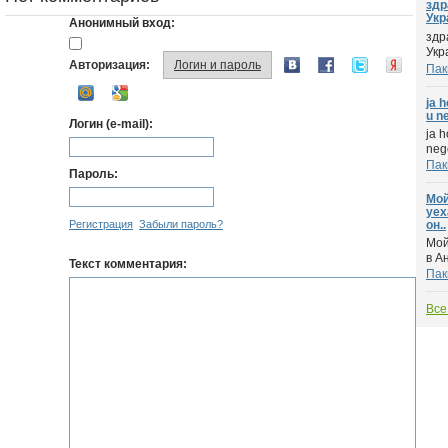
здр
Укра
Анонимный вход:
здр
Укр
Авторизация:
Логин и пароль
Пак
ja 
u ne
Логин (e-mail):
ja 
nego
Пак
Пароль:
Мой
уех
Регистрация
Забыли пароль?
он..
Мой
в А
Текст комментария:
Пак
Все