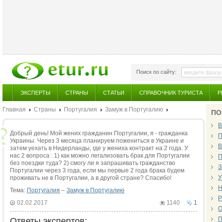
Поиск по сайту:
ЭКСПЕРТЫ
СТРАНЫ
СТАТЬИ
СПРАВОЧНИК ТУРИСТА
Р
Главная
Страны
Португалия
Замуж в Португалию
ПО
В
Добрый день! Мой жених гражданин Португалии, я - гражданка
П
Украины. Через 3 месяца планируем пожениться в Украине и
В
затем уехать в Нидерланды, где у жениха контракт на 2 года. У
нас 2 вопроса : 1) как можно легализовать брак для Португалии
П
без поездки туда? 2) смогу ли я запрашивать гражданство
З
Португалии через 3 года, если мы первые 2 года брака будем
У
проживать не в Португалии, а в другой стране? Спасибо!
Н
Тема:
Португалия
–
Замуж в Португалию
Р
02.02.2017
1140
1
О
П
Ответы экспертов: