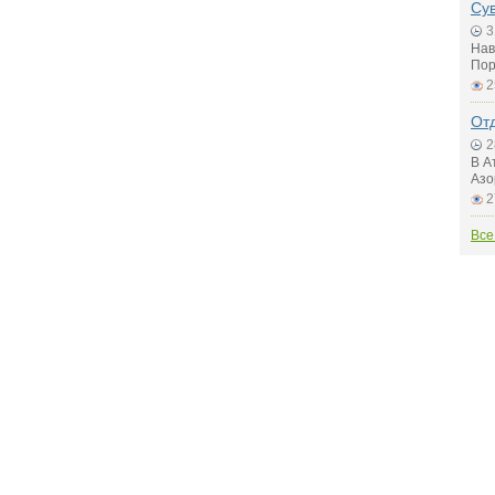
Су
3
Нав
Пор
2
Отд
2
В А
Азо
2
Все