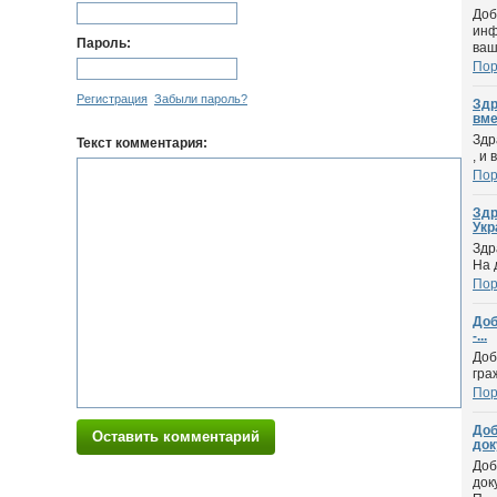
Доб
инф
Пароль:
ваш
Пор
Регистрация
Забыли пароль?
Здр
вме
Здр
Текст комментария:
, и
Пор
Здр
Укр
Здр
На 
Пор
Доб
-...
Доб
гра
Пор
Доб
Оставить комментарий
док
Доб
док