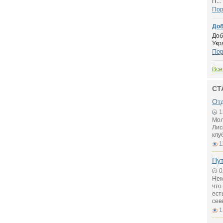
П...
Пор
Доб
Доб
Укр
Пор
Все
СТ
От
1
Мол
Лис
клу
1
Пу
0
Нем
что
ест
сев
1