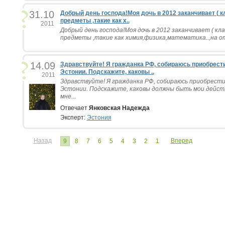
31.10
Добрый день господа!Моя дочь в 2012 заканчивает ( 
предметы ,такие как х..
2011
Добрый день господа!Моя дочь в 2012 заканчивает ( кл
предметы ,такие как химия,физика,математика..,на отл
14.09
Здравствуйте! Я гражданка РФ, собираюсь приобрес
Эстонии. Подскажите, каковы ..
2011
Здравствуйте! Я гражданка РФ, собираюсь приобрест
Эстонии. Подскажите, каковы должны быть мои дейст
мне...
Отвечает
Янковская Надежда
Эксперт:
Эстония
Назад
Вперед
9
8
7
6
5
4
3
2
1