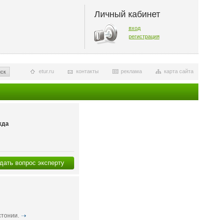
Личный кабинет
вход
регистрация
etur.ru
контакты
реклама
карта сайта
ск
жда
дать вопрос эксперту
стонии.