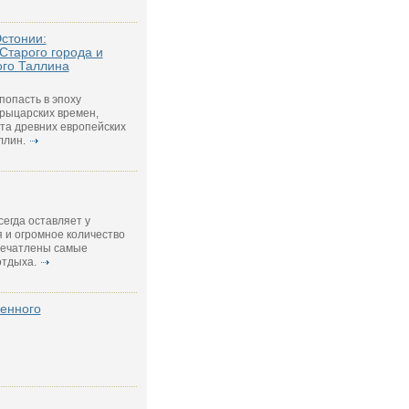
Эстонии:
Старого города и
ого Таллина
попасть в эпоху
 рыцарских времен,
та древних европейских
ллин.
егда оставляет у
 и огромное количество
печатлены самые
тдыха.
енного