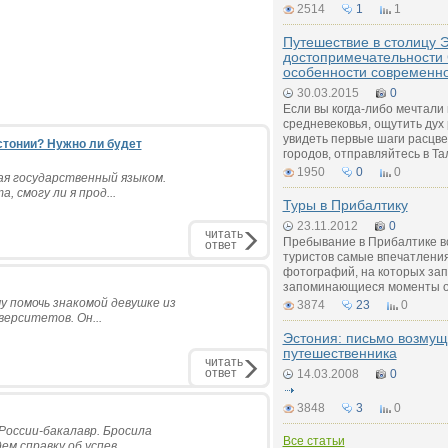
2514
1
1
Путешествие в столицу 
достопримечательности 
особенности современн
30.03.2015
0
Если вы когда-либо мечтали 
средневековья, ощутить дух
увидеть первые шаги расцве
стонии? Нужно ли будет
городов, отправляйтесь в Та
1950
0
0
ая государственный языком.
 смогу ли я прод...
Туры в Прибалтику
23.11.2012
0
читать
Пребывание в Прибалтике вс
ответ
туристов самые впечатления
фотографий, на которых за
запоминающиеся моменты о
чу помочь знакомой девушке из
3874
23
0
верситетов. Он...
Эстония: письмо возмущ
путешественника
читать
ответ
14.03.2008
0
3848
3
0
России-бакалавр. Бросила
Все статьи
м.справку об успев...