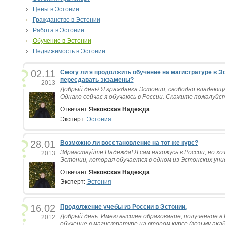
Цены в Эcтонии
Гражданство в Эстонии
Работа в Эстонии
Обучение в Эстонии
Недвижимость в Эстонии
02.11
Cмогу ли я продолжить обучение на магистратуре в Э
пересдавать экзамены?
2013
Добрый день! Я гражданка Эстонии, свободно владеющ
Однако сейчас я обучаюсь в России. Скажите пожалуйста,
Отвечает
Янковская Надежда
Эксперт:
Эстония
28.01
Возможно ли восстановление на тот же курс?
Здравствуйте Надежда! Я сам нахожусь в России, но хо
2013
Эстонии, которая обучается в одном из Эстонских уни
Отвечает
Янковская Надежда
Эксперт:
Эстония
16.02
Продолжение учебы из России в Эстонии.
Добрый день. Имею высшее образование, полученное в 
2012
обучение в магистратуре на втором курсе.(возьму акаде