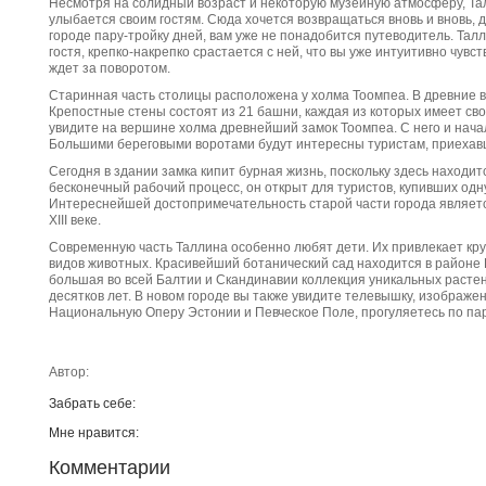
Несмотря на солидный возраст и некоторую музейную атмосферу, Талл
улыбается своим гостям. Сюда хочется возвращаться вновь и вновь, 
городе пару-тройку дней, вам уже не понадобится путеводитель. Тал
гостя, крепко-накрепко срастается с ней, что вы уже интуитивно чувств
ждет за поворотом.
Старинная часть столицы расположена у холма Тоомпеа. В древние вр
Крепостные стены состоят из 21 башни, каждая из которых имеет сво
увидите на вершине холма древнейший замок Тоомпеа. С него и нача
Большими береговыми воротами будут интересны туристам, приехавш
Сегодня в здании замка кипит бурная жизнь, поскольку здесь находит
бесконечный рабочий процесс, он открыт для туристов, купивших одн
Интереснейшей достопримечательность старой части города являетс
XIII веке.
Современную часть Таллина особенно любят дети. Их привлекает кр
видов животных. Красивейший ботанический сад находится в районе 
большая во всей Балтии и Скандинавии коллекция уникальных расте
десятков лет. В новом городе вы также увидите телевышку, изображе
Национальную Оперу Эстонии и Певческое Поле, прогуляетесь по пар
Автор:
Забрать себе:
Мне нравится:
Комментарии