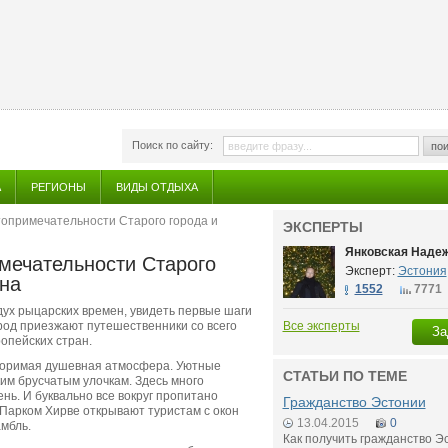
Поиск по сайту:
пои
А
РЕГИОНЫ
ВИДЫ ОТДЫХА
топримечательности Старого города и
ЭКСПЕРТЫ
Янковская Наде
мечательности Старого
Эксперт:
Эстония
на
1552
7771
 дух рыцарских времен, увидеть первые шаги
ород приезжают путешественники со всего
Все эксперты
За
опейских стран.
вторимая душевная атмосфера. Уютные
СТАТЬИ ПО ТЕМЕ
им брусчатым улочкам. Здесь много
нь. И буквально все вокруг пропитано
Гражданство Эстонии
Парком Хирве открывают туристам с окон
13.04.2015
0
мбль.
Как получить гражданство Э