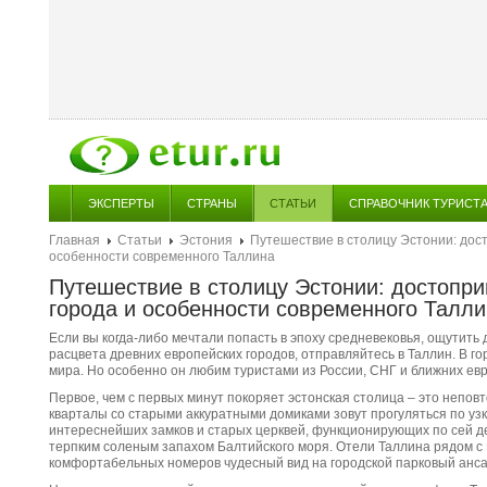
ЭКСПЕРТЫ
СТРАНЫ
СТАТЬИ
СПРАВОЧНИК ТУРИСТ
Главная
Статьи
Эстония
Путешествие в столицу Эстонии: дос
особенности современного Таллина
Путешествие в столицу Эстонии: достопри
города и особенности современного Талли
Если вы когда-либо мечтали попасть в эпоху средневековья, ощутить
расцвета древних европейских городов, отправляйтесь в Таллин. В г
мира. Но особенно он любим туристами из России, СНГ и ближних евр
Первое, чем с первых минут покоряет эстонская столица – это непо
кварталы со старыми аккуратными домиками зовут прогуляться по узк
интереснейших замков и старых церквей, функционирующих по сей де
терпким соленым запахом Балтийского моря. Отели Таллина рядом с 
комфортабельных номеров чудесный вид на городской парковый анса