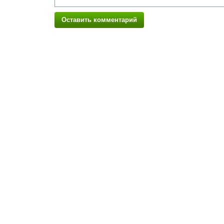
Оставить комментарий
ЧИТАТЕЛЮ:
ЭКСПЕРТУ:
Личный кабинет
Личный ка
Настройка уведомлений
Написать 