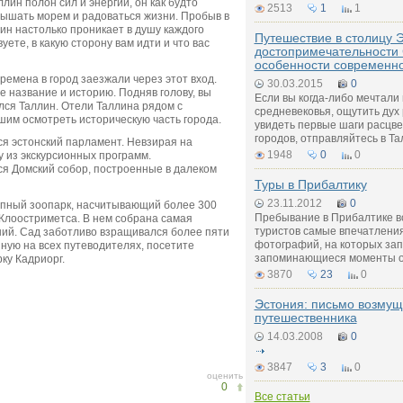
ин полон сил и энергии, он как будто
2513
1
1
дышать морем и радоваться жизни. Пробыв в
лин настолько проникает в душу каждого
Путешествие в столицу 
уете, в какую сторону вам идти и что вас
достопримечательности 
особенности современн
емена в город заезжали через этот вход.
30.03.2015
0
е название и историю. Подняв голову, вы
Если вы когда-либо мечтали 
лся Таллин. Отели Таллина рядом с
средневековья, ощутить дух
им осмотреть историческую часть города.
увидеть первые шаги расцве
городов, отправляйтесь в Та
ся эстонский парламент. Невзирая на
1948
0
0
у из экскурсионных программ.
я Домский собор, построенные в далеком
Туры в Прибалтику
23.11.2012
0
упный зоопарк, насчитывающий более 300
Пребывание в Прибалтике вс
Клоостриметса. В нем собрана самая
туристов самые впечатления
ний. Сад заботливо взращивался более пяти
фотографий, на которых за
нную на всех путеводителях, посетите
запоминающиеся моменты о
ку Кадриорг.
3870
23
0
Эстония: письмо возмущ
путешественника
14.03.2008
0
3847
3
0
оценить
0
Все статьи