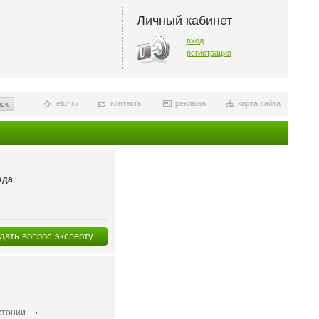
Личный кабинет
вход
регистрация
etur.ru
контакты
реклама
карта сайта
ск
жда
дать вопрос эксперту
стонии.