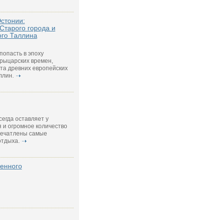
Эстонии:
Старого города и
ого Таллина
попасть в эпоху
 рыцарских времен,
та древних европейских
ллин.
егда оставляет у
 и огромное количество
печатлены самые
тдыха.
енного