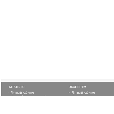
ЧИТАТЕЛЮ:
ЭКСПЕРТУ:
Личный кабинет
Личный кабинет
Настройка уведомлений
Написать статью
Написать статью
Как стать экспертом
Преимущества
Реклама