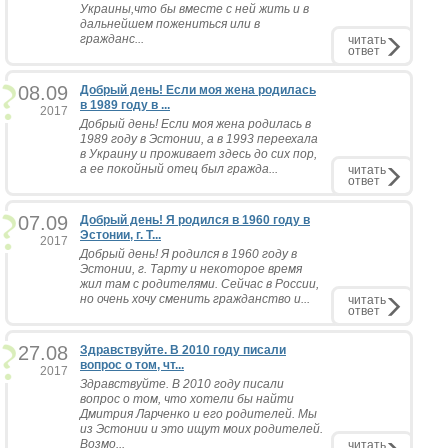
Украины,что бы вместе с ней жить и в
дальнейшем пожениться или в
гражданс...
читать
ответ
08.09
Добрый день! Если моя жена родилась
в 1989 году в ...
2017
Добрый день! Если моя жена родилась в
1989 году в Эстонии, а в 1993 переехала
в Украину и проживает здесь до сих пор,
а ее покойный отец был гражда...
читать
ответ
07.09
Добрый день! Я родился в 1960 году в
Эстонии, г. Т...
2017
Добрый день! Я родился в 1960 году в
Эстонии, г. Тарту и некоторое время
жил там с родителями. Сейчас в России,
но очень хочу сменить гражданство и...
читать
ответ
27.08
Здравствуйте. В 2010 году писали
вопрос о том, чт...
2017
Здравствуйте. В 2010 году писали
вопрос о том, что хотели бы найти
Дмитрия Ларченко и его родителей. Мы
из Эстонии и это ищут моих родителей.
Возмо...
читать