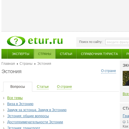
Поиск по сайту:
ЭКСПЕРТЫ
СТРАНЫ
СТАТЬИ
СПРАВОЧНИК ТУРИСТА
Р
Главная
Страны
Эстония
ЭК
Эстония
О стране
Вопросы
Статьи
О стране
Все
Все темы
Виза в Эстонию
СТ
Замуж за эстонца. Замуж в Эстонию
Гр
Эстония: общие вопросы
1
Достопримечательности Эстонии
Как
Эстония: транспорт