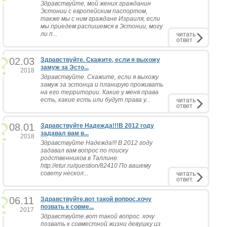
Здравствуйте, мой жених гражданин
Эстонии с европейским паспортом,
также мы с ним граждане Израиля, если
мы приедем распишемся в Эстонии, могу
ли п...
читать
ответ
02.03
Здравствуйте. Скажите, если я выхожу
замуж за Эсто...
2018
Здравствуйте. Скажите, если я выхожу
замуж за эстонца и планирую проживать
на его территории. Какие у меня права
есть, какие есть или будут права у...
читать
ответ
08.01
Здравствуйте Надежда!!!В 2012 году
задавал вам в...
2018
Здравствуйте Надежда!!! В 2012 году
задавал вам вопрос по поиску
родственников в Таллине:
http://etur.ru/question/82410 По вашему
совету нескол...
читать
ответ
06.11
Здравствуйте.вот такой вопрос.хочу
позвать к совме...
2017
Здравствуйте.вот такой вопрос. хочу
позвать к совместной жизни девушку из