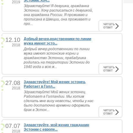
Эстонии. Хоч...
2019
Здравствуйте! Я девушка, гражданка
Эстонии. Хочу расписаться с девушкой,
она гражданка России. Я проживаю и
прописана в Швеции, она проживает и
про...
читать
ответ
12.10
Добрый вечер,родственники по линии
мужа имеют эсто...
2018
Добрый вечер,родственники по линии
мужа имеют эстонские корни и
гражданство Эстонии, прабабушка
родилась на территории Эстонии до
1940 года и всю ж...
читать
ответ
27.08
Здравствуйте! Мой жених эстонец.
Работает в Голл...
2018
Здравствуйте! Мой жених эстонец.
Работает в Голландии. Мы хотим
сделать мне визу невесты, чтобы у нас
было достаточно времени оформить
брак в Эстон...
читать
ответ
07.07
Здравствуйте, мой жених гражданин
Эстонии с европе...
2018