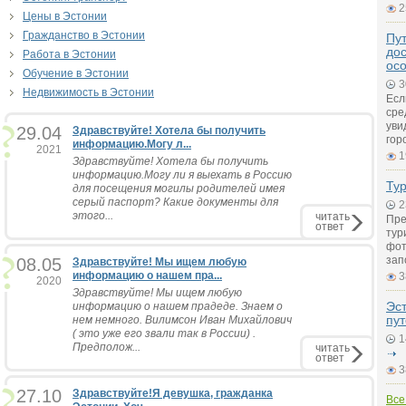
2
Цены в Эcтонии
Гражданство в Эстонии
Пут
дос
Работа в Эстонии
ос
Обучение в Эстонии
3
Недвижимость в Эстонии
Есл
сре
уви
29.04
Здравствуйте! Хотела бы получить
гор
информацию.Могу л...
2021
1
Здравствуйте! Хотела бы получить
информацию.Могу ли я выехать в Россию
Ту
для посещения могилы родителей имея
серый паспорт? Какие документы для
2
этого...
читать
Пре
ответ
тур
фот
зап
08.05
Здравствуйте! Мы ищем любую
информацию о нашем пра...
3
2020
Здравствуйте! Мы ищем любую
Эс
информацию о нашем прадеде. Знаем о
пу
нем немного. Вилимсон Иван Михайлович
( это уже его звали так в России) .
1
Предполож...
читать
ответ
3
27.10
Здравствуйте!Я девушка, гражданка
Все