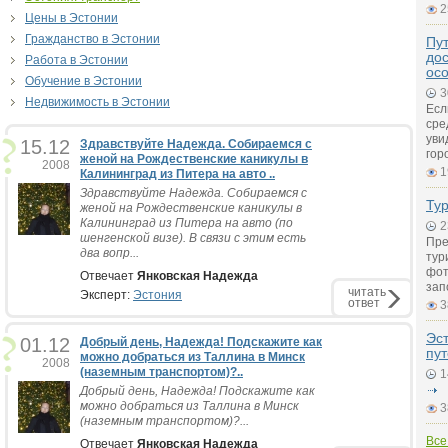
2
Цены в Эcтонии
Гражданство в Эстонии
Пут
дос
Работа в Эстонии
ос
Обучение в Эстонии
3
Недвижимость в Эстонии
Есл
сре
уви
15.12
Здравствуйте Надежда. Собираемся с
гор
женой на Рождественские каникулы в
2008
1
Калининград из Питера на авто ..
Здравствуйте Надежда. Собираемся с
Ту
женой на Рождественские каникулы в
Калининград из Питера на авто (по
2
шенгенской визе). В связи с этим есть
Пре
два вопр...
тур
фот
Отвечает
Янковская Надежда
зап
читать
Эксперт:
Эстония
ответ
3
Эс
01.12
Добрый день, Надежда! Подскажите как
пу
можно добраться из Таллина в Минск
2008
(наземным транспортом)?..
1
Добрый день, Надежда! Подскажите как
можно добраться из Таллина в Минск
3
(наземным транспортом)?...
Все
Отвечает
Янковская Надежда