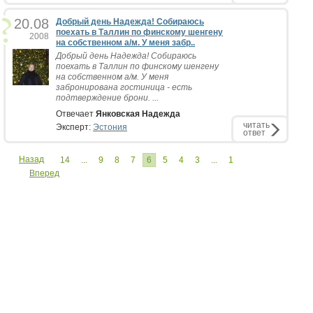
20.08
Добрый день Надежда! Собираюсь
поехать в Таллин по финскому шенгену
2008
на собственном а/м. У меня забр..
Добрый день Надежда! Собираюсь
поехать в Таллин по финскому шенгену
на собственном а/м. У меня
забронирована гостиница - есть
подтверждение брони. ...
Отвечает
Янковская Надежда
читать
Эксперт:
Эстония
ответ
Назад
14
...
9
8
7
6
5
4
3
...
1
Вперед