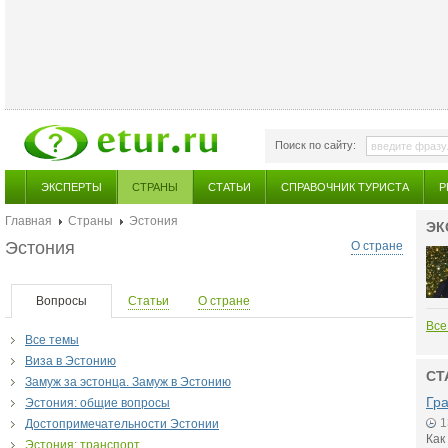
Поиск по сайту:
ЭКСПЕРТЫ
СТРАНЫ
СТАТЬИ
СПРАВОЧНИК ТУРИСТА
Р
Главная
Страны
Эстония
ЭК
Эстония
О стране
Вопросы
Статьи
О стране
Все
Все темы
Виза в Эстонию
СТ
Замуж за эстонца. Замуж в Эстонию
Гр
Эстония: общие вопросы
1
Достопримечательности Эстонии
Как
Эстония: транспорт