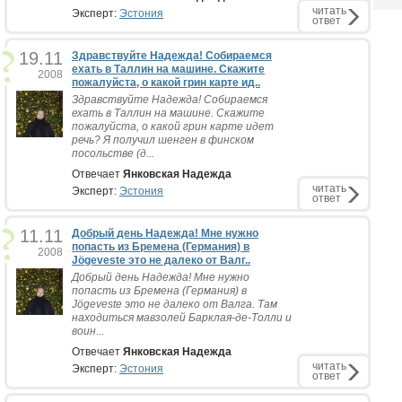
читать
Эксперт:
Эстония
ответ
19.11
Здравствуйте Надежда! Собираемся
ехать в Таллин на машине. Скажите
2008
пожалуйста, о какой грин карте ид..
Здравствуйте Надежда! Собираемся
ехать в Таллин на машине. Скажите
пожалуйста, о какой грин карте идет
речь? Я получил шенген в финском
посольстве (д...
Отвечает
Янковская Надежда
читать
Эксперт:
Эстония
ответ
11.11
Добрый день Надежда! Мне нужно
попасть из Бремена (Германия) в
2008
Jögeveste это не далеко от Валг..
Добрый день Надежда! Мне нужно
попасть из Бремена (Германия) в
Jögeveste это не далеко от Валга. Там
находиться мавзолей Барклая-де-Толли и
воин...
Отвечает
Янковская Надежда
читать
Эксперт:
Эстония
ответ