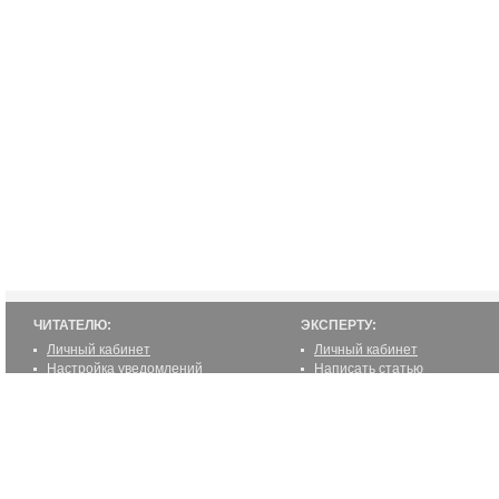
ЧИТАТЕЛЮ:
ЭКСПЕРТУ:
Личный кабинет
Личный кабинет
Настройка уведомлений
Написать статью
Написать статью
Как стать экспертом
Преимущества
Реклама
2000-2012 ©
ETUR.RU: эксперты по странам
Все права защищены.