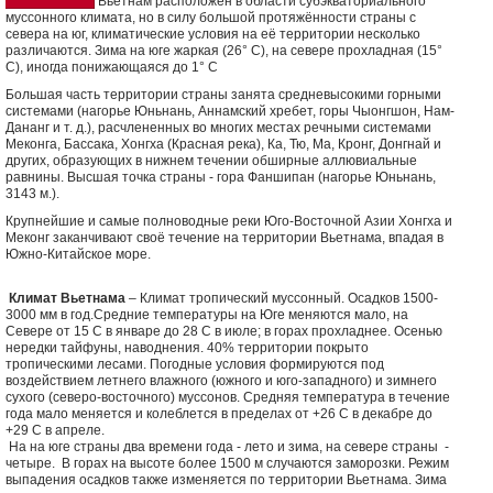
Вьетнам расположен в области субэкваториального
муссонного климата, но в силу большой протяжённости страны с
севера на юг, климатические условия на её территории несколько
различаются. Зима на юге жаркая (26° С), на севере прохладная (15°
С), иногда понижающаяся до 1° С
Большая часть территории страны занята средневысокими горными
системами (нагорье Юньнань, Аннамский хребет, горы Чыонгшон, Нам-
Дананг и т. д.), расчлененных во многих местах речными системами
Меконга, Бассака, Хонгха (Красная река), Ка, Тю, Ма, Кронг, Донгнай и
других, образующих в нижнем течении обширные аллювиальные
равнины. Высшая точка страны - гора Фаншипан (нагорье Юньнань,
3143 м.).
Крупнейшие и самые полноводные реки Юго-Восточной Азии Хонгха и
Меконг заканчивают своё течение на территории Вьетнама, впадая в
Южно-Китайское море.
Климат Вьетнама
– Климат тропический муссонный. Осадков 1500-
3000 мм в год.Средние температуры на Юге меняются мало, на
Севере от 15 С в январе до 28 С в июле; в горах прохладнее. Осенью
нередки тайфуны, наводнения. 40% территории покрыто
тропическими лесами. Погодные условия формируются под
воздействием летнего влажного (южного и юго-западного) и зимнего
сухого (северо-восточного) муссонов. Средняя температура в течение
года мало меняется и колеблется в пределах от +26 С в декабре до
+29 С в апреле.
На на юге страны два времени года - лето и зима, на севере страны -
четыре. В горах на высоте более 1500 м случаются заморозки. Режим
выпадения осадков также изменяется по территории Вьетнама. Зима