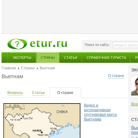
Поиск по сайту:
ЭКСПЕРТЫ
СТРАНЫ
СТАТЬИ
СПРАВОЧНИК ТУРИСТА
Р
Главная
Страны
Вьетнам
ЭК
Вьетнам
О стране
Вопросы
Статьи
О стране
Все
Видео и
интерактивная
спутниковая карта
Вьетнама
СТ
Вье
поз