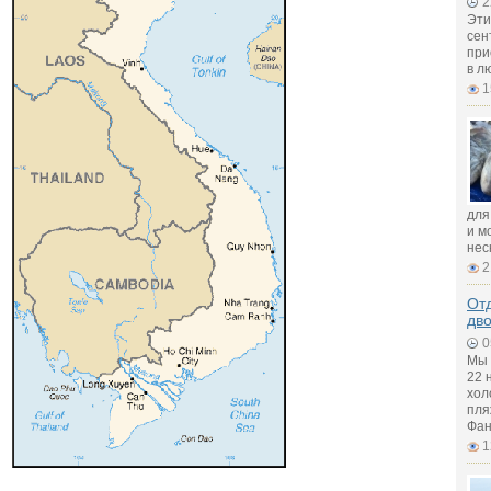
2
Эти
сен
при
в л
1
для
и м
нес
2
Отд
дв
0
Мы 
22 
хол
пля
Фан
1