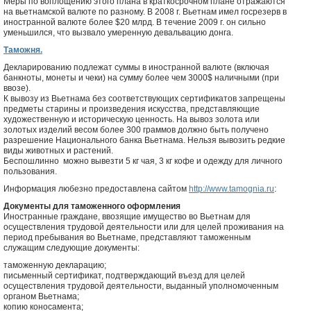
Меры по воплощению этого плана в краткосрочном плане отражаются
на вьетнамской валюте по разному. В 2008 г. Вьетнам имел госрезерв в
иностранной валюте более $20 млрд. В течение 2009 г. он сильно
уменьшился, что вызвало умеренную девальвацию донга.
Таможня.
Декларированию подлежат суммы в иностранной валюте (включая
банкноты, монеты и чеки) на сумму более чем 3000$ наличными (при
ввозе).
К вывозу из Вьетнама без соответствующих сертификатов запрещены
предметы старины и произведения искусства, представляющие
художественную и историческую ценность. На вывоз золота или
золотых изделий весом более 300 граммов должно быть получено
разрешение Национального банка Вьетнама. Нельзя вывозить редкие
виды животных и растений.
Беспошлинно можно вывезти 5 кг чая, 3 кг кофе и одежду для личного
пользования.
Информация любезно предоставлена сайтом
http://www.tamognia.ru
:
Документы для таможенного оформления
Иностранные граждане, ввозящие имущество во Вьетнам для
осуществления трудовой деятельности или для целей проживания на
период пребывания во Вьетнаме, представляют таможенным
служащим следующие документы:
таможенную декларацию;
письменный сертификат, подтверждающий въезд для целей
осуществления трудовой деятельности, выданный уполномоченным
органом Вьетнама;
копию коносамента;