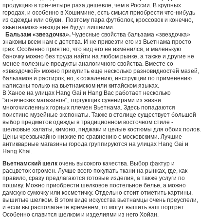
продукцию в три-четыре раза дешевле, чем в России. В крупных
городах, и особенно в Хошимине, есть смысл приобрести что-нибудь
из одежды или обуви. Поэтому пара футболок, кроссовок и конечно,
«вьетнамок» никогда не будут лишними.
Бальзам «звездочка».
Чудесные свойства бальзама «звездочка»
знакомы всем нам с детства. И не привезти его из Вьетнама просто
грех. Особенно приятно, что вид его не изменился, и маленькую
баночку можно без труда найти на любом рынке, а также и другие не
менее полезные продукты аналогичного свойства. Вместе со
«звездочкой» можно прикупить еще несколько разновидностей мазей,
бальзамов и растирок, но, к сожалению, инструкции по применению
написаны только на вьетнамском или китайском языках.
В Ханое на улицах Hang Gai и Hang Bac работает несколько
"этнических магазинов", торгующих сувенирами из жизни
многочисленных горных племен Вьетнама. Здесь попадаются
поистине музейные экспонаты. Также в столице существует большой
выбор предметов одежды в традиционном восточном стиле -
шелковые халаты, кимоно, пиджаки и целые костюмы для обоих полов.
Цены чрезвычайно низкие по сравнению с московскими. Лучшие
антикварные магазины города группируются на улицах Hang Gai и
Hang Khai.
Вьетнамский шелк
очень высокого качества. Выбор фактур и
расцветок огромен. Лучше всего покупать ткани на рынках, где, как
правило, сразу предлагаются готовые изделия, а также услуги по
пошиву. Можно приобрести шелковое постельное белье, а можно
дамскую сумочку или косметичку. Отдельно стоит отметить картины,
вышитые шелком. В этом виде искусства вьетнамцы очень преуспели,
и если вы располагаете временем, то могут вышить ваш портрет.
Особенно славится шелком и изделиями из него Хойан.