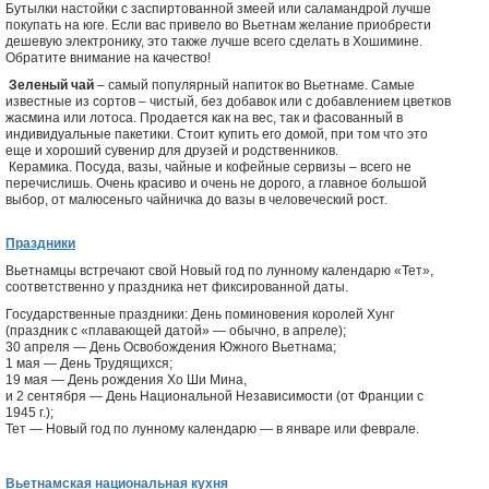
Бутылки настойки с заспиртованной змеей или саламандрой лучше
покупать на юге. Если вас привело во Вьетнам желание приобрести
дешевую электронику, это также лучше всего сделать в Хошимине.
Обратите внимание на качество!
Зеленый чай
– самый популярный напиток во Вьетнаме. Самые
известные из сортов – чистый, без добавок или с добавлением цветков
жасмина или лотоса. Продается как на вес, так и фасованный в
индивидуальные пакетики. Стоит купить его домой, при том что это
еще и хороший сувенир для друзей и родственников.
Керамика. Посуда, вазы, чайные и кофейные сервизы – всего не
перечислишь. Очень красиво и очень не дорого, а главное большой
выбор, от малюсеньго чайничка до вазы в человеческий рост.
Праздники
Вьетнамцы встречают свой Новый год по лунному календарю «Тет»,
соответственно у праздника нет фиксированной даты.
Государственные праздники: День поминовения королей Хунг
(праздник с «плавающей датой» — обычно, в апреле);
30 апреля — День Освобождения Южного Вьетнама;
1 мая — День Трудящихся;
19 мая — День рождения Хо Ши Мина,
и 2 сентября — День Национальной Независимости (от Франции с
1945 г.);
Тет — Новый год по лунному календарю — в январе или феврале.
Вьетнамская национальная кухня