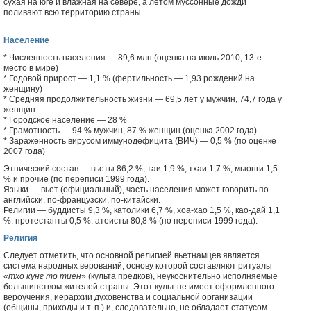
сухая на юге и влажная на севере, а летом муссонные дожди
поливают всю территорию страны.
Население
* Численность населения — 89,6 млн (оценка на июль 2010, 13-е
место в мире)
* Годовой прирост — 1,1 % (фертильность — 1,93 рождений на
женщину)
* Средняя продолжительность жизни — 69,5 лет у мужчин, 74,7 года у
женщин
* Городское население — 28 %
* Грамотность — 94 % мужчин, 87 % женщин (оценка 2002 года)
* Зараженность вирусом иммунодефицита (ВИЧ) — 0,5 % (по оценке
2007 года)
Этнический состав — вьеты 86,2 %, таи 1,9 %, тхаи 1,7 %, мыонги 1,5
% и прочие (по переписи 1999 года).
Языки — вьет (официальный), часть населения может говорить по-
английски, по-французски, по-китайски.
Религии — буддисты 9,3 %, католики 6,7 %, хоа-хао 1,5 %, као-дай 1,1
%, протестанты 0,5 %, атеисты 80,8 % (по переписи 1999 года).
Религия
Следует отметить, что основной религией вьетнамцев является
система народных верований, основу которой составляют ритуалы
«
тхо кунг то тиен
» (культа предков), неукоснительно исполняемые
большинством жителей страны. Этот культ не имеет оформленного
вероучения, иерархии духовенства и социальной организации
(общины, приходы и т. п.) и, следовательно, не обладает статусом