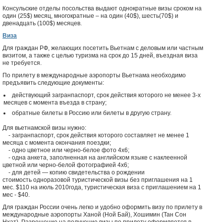
Консульские отделы посольства выдают однократные визы сроком на
один (25$) месяц, многократные – на один (40$), шесть(70$) и
двенадцать (100$) месяцев.
Виза
Для граждан РФ, желающих посетить Вьетнам с деловым или частным
визитом, а также с целью туризма на срок до 15 дней, въездная виза
не требуется.
По прилету в международные аэропорты Вьетнама необходимо
предъявить следующие документы:
действующий загранпаспорт, срок действия которого не менее 3-х
месяцев с момента въезда в страну;
обратные билеты в Россию или билеты в другую страну.
Для вьетнамской визы нужно:
- загранпаспорт, срок действия которого составляет не менее 1
месяца с момента окончания поездки;
- одно цветное или черно-белое фото 4х6;
- одна анкета, заполненная на английском языке с наклеенной
цветной или черно-белой фотографией 4х6;
- для детей — копию свидетельства о рождении
стоимость одноразовой туристической визы без приглашения на 1
мес. $110 на июль 2010года, туристическая виза с приглашением на 1
мес - $40.
Для граждан России очень легко и удобно оформить визу по прилету в
международные аэропорты Ханой (Ной Бай), Хошимин (Тан Сон