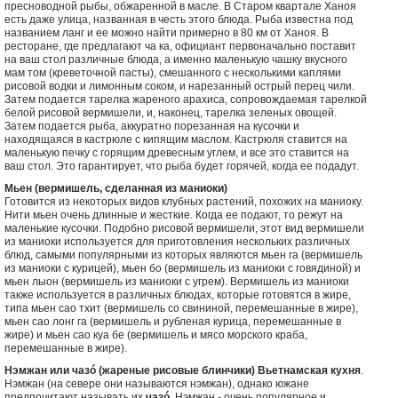
пресноводной рыбы, обжаренной в масле. В Старом квартале Ханоя
есть даже улица, названная в честь этого блюда. Рыба известна под
названием ланг и ее можно найти примерно в 80 км от Ханоя. В
ресторане, где предлагают ча ка, официант первоначально поставит
на ваш стол различные блюда, а именно маленькую чашку вкусного
мам том (креветочной пасты), смешанного с несколькими каплями
рисовой водки и лимонным соком, и нарезанный острый перец чили.
Затем подается тарелка жареного арахиса, сопровождаемая тарелкой
белой рисовой вермишели, и, наконец, тарелка зеленых овощей.
Затем подается рыба, аккуратно порезанная на кусочки и
находящаяся в кастрюле с кипящим маслом. Кастрюля ставится на
маленькую печку с горящим древесным углем, и все это ставится на
ваш стол. Это гарантирует, что рыба будет горячей, когда ее подадут.
Мьен (вермишель, сделанная из маниоки)
Готовится из некоторых видов клубных растений, похожих на маниоку.
Нити мьен очень длинные и жесткие. Когда ее подают, то режут на
маленькие кусочки. Подобно рисовой вермишели, этот вид вермишели
из маниоки используется для приготовления нескольких различных
блюд, самыми популярными из которых являются мьен га (вермишель
из маниоки с курицей), мьен бо (вермишель из маниоки с говядиной) и
мьен лыон (вермишель из маниоки с угрем). Вермишель из маниоки
также используется в различных блюдах, которые готовятся в жире,
типа мьен сао тхит (вермишель со свининой, перемешанные в жире),
мьен сао лонг га (вермишель и рубленая курица, перемешанные в
жире) и мьен сао куа бе (вермишель и мясо морского краба,
перемешанные в жире).
Нэмжан или чазó (жареные рисовые блинчики) Вьетнамская кухня
.
Нэмжан (на севере они называются нэмжан), однако южане
предпочитают называть их
чазó.
Нэмжан - очень популярное и