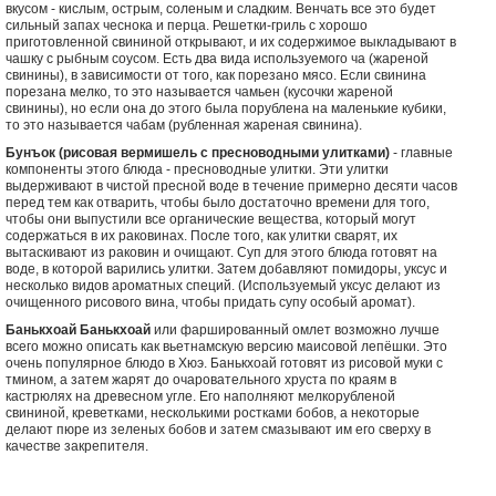
вкусом - кислым, острым, соленым и сладким. Венчать все это будет
сильный запах чеснока и перца. Решетки-гриль с хорошо
приготовленной свининой открывают, и их содержимое выкладывают в
чашку с рыбным соусом. Есть два вида используемого ча (жареной
свинины), в зависимости от того, как порезано мясо. Если свинина
порезана мелко, то это называется чамьен (кусочки жареной
свинины), но если она до этого была порублена на маленькие кубики,
то это называется чабам (рубленная жареная свинина).
Бунъок (рисовая вермишель с пресноводными улитками)
- главные
компоненты этого блюда - пресноводные улитки. Эти улитки
выдерживают в чистой пресной воде в течение примерно десяти часов
перед тем как отварить, чтобы было достаточно времени для того,
чтобы они выпустили все органические вещества, который могут
содержаться в их раковинах. После того, как улитки сварят, их
вытаскивают из раковин и очищают. Суп для этого блюда готовят на
воде, в которой варились улитки. Затем добавляют помидоры, уксус и
несколько видов ароматных специй. (Используемый уксус делают из
очищенного рисового вина, чтобы придать супу особый аромат).
Банькхоай Банькхоай
или фаршированный омлет возможно лучше
всего можно описать как вьетнамскую версию маисовой лепёшки. Это
очень популярное блюдо в Хюэ. Банькхоай готовят из рисовой муки с
тмином, а затем жарят до очаровательного хруста по краям в
кастрюлях на древесном угле. Его наполняют мелкорубленой
свининой, креветками, несколькими ростками бобов, а некоторые
делают пюре из зеленых бобов и затем смазывают им его сверху в
качестве закрепителя.