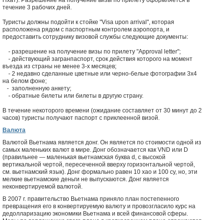
Нхат). Разрешение на получение визы по прилету оформляется в
течение 3 рабочих дней.
Туристы должны подойти к стойке "Visa upon arrival", которая
расположена рядом с паспортным контролем аэропорта, и
предоставить сотруднику визовой службы следующие документы:
- разрешение на получение визы по прилету "Approval letter";
- действующий загранпаспорт, срок действия которого на момент
въезда из страны не менее 3-х месяцев;
- 2 недавно сделанные цветные или черно-белые фотографии 3x4
на белом фоне;
- заполненную анкету;
- обратные билеты или билеты в другую страну.
В течение некоторого времени (ожидание составляет от 30 минут до 2
часов) туристы получают паспорт с приклеенной визой.
Валюта
Валютой Вьетнама является донг. Он является по стоимости одной из
самых маленьких валют в мире. Донг обозначается как VND или D
(правильнее — маленькая вьетнамская буква d, с высокой
вертикальной чертой, пересеченной вверху горизонтальной чертой,
см. вьетнамский язык). Донг формально равен 10 хао и 100 су, но, эти
мелкие вьетнамские деньги не выпускаются. Донг является
неконвертируемой валютой.
В 2007 г. правительство Вьетнама приняло план постепенного
превращения его в конвертируемую валюту и провозгласило курс на
дедолларизацию экономики Вьетнама и всей финансовой сферы.