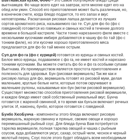
Вьетнамская кухня, ФоФо
– это самое популярное блюдо среди
вьетнамцев. Фо чаще всего едят на завтрак, хотя многие едят его на
обед или ужин. Способ его приготовления может быть различным, но,
в конечном счете, когда блюдо подается, то его запах и вкус
неповторимы. Раскатанная рисовая лапша делается из лучших
сортов ароматного риса, называемого гао те. Суп для фо бо (фо с
говядиной) готовится из говяжьих и свиных костей в течение долгого
времени в большой кастрюле. Части тонко нарезанного филе вместе с
несколькими кусочками имбиря добавляются в чашку фо бо тай (фо с
тонким филе), но эти кусочки хорошо приготовленного мяса
предлагаются для фо бо тай менее острым.
Суп для фо га (фо с курицей)
готовится из курицы и свиных костей.
Белое мясо курицы, подаваемое с фо га, не имеет костей и нарезано
тонкими кусочками. Вы можете считать фо бо и фо га особыми супами
Вьетнама. Их преимуществом является простота приготовления и
полезность для здоровья. Бун (рисовая вермишель) Так же как и
рисовую лапшу для фо, вермишель готовят из рисовой муки, делая
маленькие, круглые белые нити, которые потом скручивают в
маленькие рулоны, называемые кон бун (мотки рисовой вермишели).
Существует множество способов приготовления рисовой вермишели,
и каждое блюдо имеет свой собственный уникальный вкус. Бунча
готовится с жареной свининой, в то время как бунъок включает речных
улиток. И, наконец, бунбо, которое готовится с говядиной.
Бунбо ХюэБунча
- компоненты этого блюда включают рисовую
вермишель, жареную свинину и пряные, свежие овощи и хорошо
перемешанный рыбный соус. Для блюда бунча Вам потребуется
тарелка вермишели, полная тарелка овощей и чашка с рыбным
соусом, куда добавляются уксус, сахар, острый чили, чеснок и черный
молотый перец. Соус после этого будет обладать всем необходимым