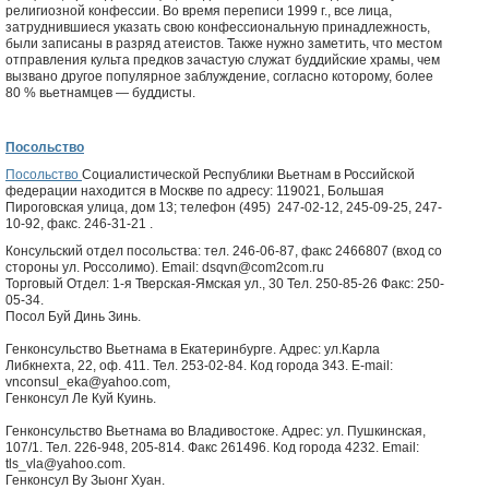
религиозной конфессии. Во время переписи 1999 г., все лица,
затруднившиеся указать свою конфессиональную принадлежность,
были записаны в разряд атеистов. Также нужно заметить, что местом
отправления культа предков зачастую служат буддийские храмы, чем
вызвано другое популярное заблуждение, согласно которому, более
80 % вьетнамцев — буддисты.
Посольство
Посольство
Социалистической Республики Вьетнам в Российской
федерации находится в Москве по адресу: 119021, Большая
Пироговская улица, дом 13; телефон (495) 247-02-12, 245-09-25, 247-
10-92, факс. 246-31-21 .
Консульский отдел посольства: тел. 246-06-87, факс 2466807 (вход со
стороны ул. Россолимо). Email: dsqvn@com2com.ru
Торговый Отдел: 1-я Тверская-Ямская ул., 30 Тел. 250-85-26 Факс: 250-
05-34.
Посол Буй Динь Зинь.
Генконсульство Вьетнама в Екатеринбурге. Адрес: ул.Карла
Либкнехта, 22, оф. 411. Тел. 253-02-84. Код города 343. E-mail:
vnconsul_eka@yahoo.com,
Генконсул Ле Куй Куинь.
Генконсульство Вьетнама во Владивостоке. Адрес: ул. Пушкинская,
107/1. Тел. 226-948, 205-814. Факс 261496. Код города 4232. Email:
tls_vla@yahoo.com.
Генконсул Ву Зыонг Хуан.