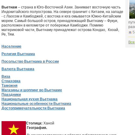
Вьетнам
– страна в Юго-Восточной Азии. Занимает восточную часть
Индокитайского полуострова. На севере граничит с Китаем, на западе
- с Лаосом и Камбоджей, с востока и юга омывается Южно-Китайским
морем. Самый большой остров, принадлежащий Вьетнаму – Фукуи,
пут
расположен в километре от побережья Камбоджи. Помимо
раз
материковой части, Вьетнаму принадлежат острова Кондао, Кхоай,
5
Ре, Тям.
Все
Население
Религия Вьетнама
Посольство Вьетнама в России
Валюта Вьетнама
Виза
Страховка
Таможня
Магазины и шоппинг во Вьетнаме
Праздники
Национальная кухня Вьетнама
Национальные особенности Вьетнама
Достопримечательности Вьетнама
Столица:
Ханой
География.