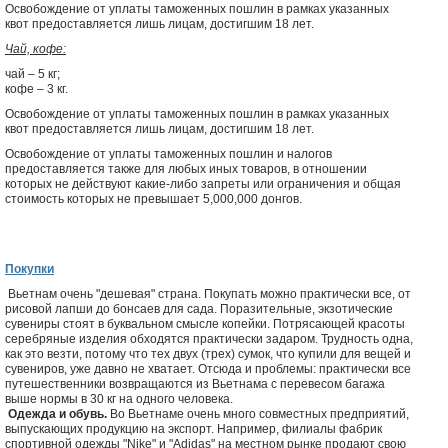
Освобождение от уплаты таможенных пошлин в рамках указанных
квот предоставляется лишь лицам, достигшим 18 лет.
Чай, кофе:
чай – 5 кг;
кофе – 3 кг.
Освобождение от уплаты таможенных пошлин в рамках указанных
квот предоставляется лишь лицам, достигшим 18 лет.
Освобождение от уплаты таможенных пошлин и налогов
предоставляется также для любых иных товаров, в отношении
которых не действуют какие-либо запреты или ограничения и общая
стоимость которых не превышает 5,000,000 донгов.
Покупки
Вьетнам очень "дешевая" страна. Покупать можно практически все, от
рисовой лапши до бонсаев для сада. Поразительные, экзотические
сувениры стоят в буквальном смысле копейки. Потрясающей красоты
серебряные изделия обходятся практически задаром. Трудность одна,
как это везти, потому что тех двух (трех) сумок, что купили для вещей и
сувениров, уже давно не хватает. Отсюда и проблемы: практически все
путешественники возвращаются из Вьетнама с перевесом багажа
выше нормы в 30 кг на одного человека.
Одежда и обувь.
Во Вьетнаме очень много совместных предприятий,
выпускающих продукцию на экспорт. Например, филиалы фабрик
спортивной одежды "Nike" и "Adidas" на местном рынке продают свою