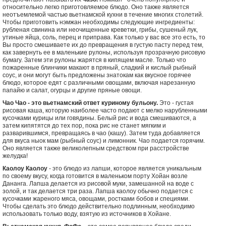
относительно легко приготовляемое блюдо. Оно также является
неотъемлемой частью вьетнамской кухни в течение многих столетий.
Чтобы приготовить нэмжан необходимы следующие ингредиенты:
рубленая свинина или неочищенные креветки, грибы, сушеный лук,
утиные яйца, соль, перец и приправа. Как только у вас все это есть, то
Вы просто смешиваете их до превращения в густую пасту перед тем,
как завернуть ее в маленькие рулоны, используя прозрачную рисовую
бумагу. Затем эти рулоны жарятся в кипящем масле. Только что
пожаренные блинчики макают в пряный, сладкий и кислый рыбный
соус, и они могут быть предложены знатокам как вкусное горячее
блюдо, которое едят с различными овощами, включая нарезанную
папайю и салат, огурцы и другие пряные овощи.
Чао Чао - это вьетнамский ответ куриному бульону.
Это - густая
рисовая каша, которую наиболее часто подают с мелко нарубленными
кусочками курицы или говядины. Белый рис и вода смешиваются, а
затем кипятятся до тех пор, пока рис не станет мягким и
разварившимся, превращаясь в чао (кашу). Затем туда добавляется
для вкуса ныок мам (рыбный соус) и лимонник. Чао подается горячим.
Оно является также великолепным средством при расстройстве
желудка!
Каолоу Каолоу
- это блюдо из лапши, которое является уникальным
по своему вкусу, когда готовится в маленьком порту Хойан возле
Дананга. Лапша делается из рисовой муки, замешанной на воде с
золой, и так делается три раза. Лапша каолоу обычно подается с
кусочками жареного мяса, овощами, ростками бобов и специями.
Чтобы сделать это блюдо действительно подлинным, необходимо
использовать только воду, взятую из источников в Хойане.