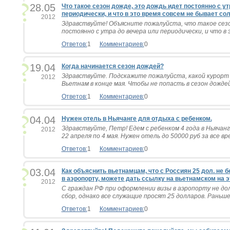
28.05
Что такое сезон дожде, это дождь идет постоянно с ут
периодически, и что в это время совсем не бывает со
2012
Здравствуйте! Объясните пожалуйста, что такое сез
постоянно с утра до вечера или периодически, и что в э
Ответов:
1
Комментариев:
0
19.04
Когда начинается сезон дождей?
Здравствуйте. Подскажите пожалуйста, какой курорт
2012
Вьетнам в конце мая. Чтобы не попасть в сезон дождей,
Ответов:
1
Комментариев:
0
04.04
Нужен отель в Ньячанге для отдыха с ребенком.
Здравствуйте, Петр! Едем с ребенком 4 года в Ньячанг,
2012
22 апреля по 4 мая. Нужен отель до 50000 руб за все вре
Ответов:
1
Комментариев:
0
03.04
Как объяснить вьетнамцам, что с Россиян 25 дол. не
в аэропорту, можете дать ссылку на вьетнамском на 
2012
С граждан РФ при оформлении визы в аэропорту не до
сбор, однако все служащие просят 25 долларов. Раньше 
Ответов:
1
Комментариев:
0