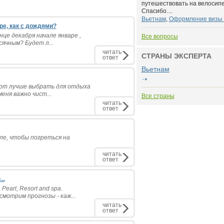
путешествовать на велосипе
Спасибо....
Вьетнам
,
Оформление визы 
ре, как с дождями?
нце декабря начале январе ,
Все вопросы
сячным? Будет л...
читать
СТРАНЫ ЭКСПЕРТА
ответ
Вьетнам
орт лучше выбрать для отдыха
меня важно чист...
Все страны
читать
ответ
ле, чтобы погреться на
читать
ответ
..
earl, Resort and spa.
мотрим прогнозы - каж...
читать
ответ