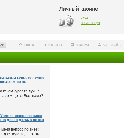
Личный кабинет
вход
регистрация
etur.ru
контакты
реклама
карта сайта
ск
на каком курорте лучше
январе м-це во
а каком курорте лучше
нваре м-це во Вьетнаме?
 меня вопрос по визе:
на две недели, а потом
меня вопрос по визе:
а две недели, а потом