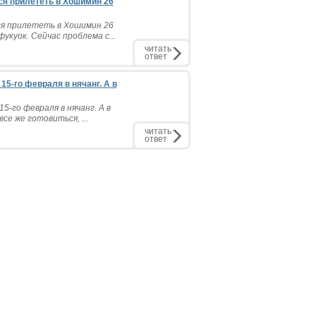
я прилететь в Хошимин 26
я прилететь в Хошимин 26
укуок. Сейчас проблема с...
читать
ответ
5-го февраля в нячанг. А в
-го февраля в нячанг. А в
се же готовиться, ...
читать
ответ