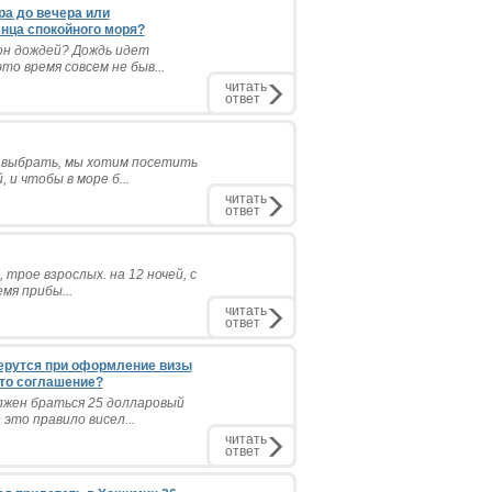
ра до вечера или
лнца спокойного моря?
он дождей? Дождь идет
то время совсем не быв...
читать
ответ
 выбрать, мы хотим посетить
 и чтобы в море б...
читать
ответ
 трое взрослых. на 12 ночей, с
мя прибы...
читать
ответ
 берутся при оформление визы
это соглашение?
лжен браться 25 долларовый
это правило висел...
читать
ответ