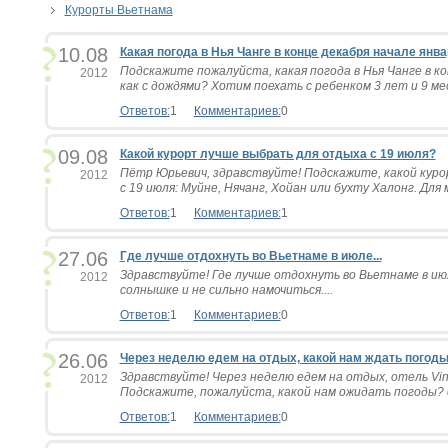
Курорты Вьетнама
10.08
Какая погода в Нья Чанге в конце декабря начале янва
Подскажите пожалуйста, какая погода в Нья Чанге в ко
2012
как с дождями? Хотим поехать с ребенком 3 лет и 9 ме
Ответов:
1
Комментариев:
0
09.08
Какой курорт лучше выбрать для отдыха с 19 июля?
Пётр Юрьевич, здравствуйте! Подскажите, какой кур
2012
с 19 июля: Муйне, Нячанг, Хойан или бухту Халонг. Для 
Ответов:
1
Комментариев:
1
27.06
Где лучше отдохнуть во Вьетнаме в июле...
Здравствуйте! Где лучше отдохнуть во Вьетнаме в ию
2012
солнышке и не сильно намочиться....
Ответов:
1
Комментариев:
0
26.06
Через неделю едем на отдых, какой нам ждать погоды.
Здравствуйте! Через неделю едем на отдых, отель Vin P
2012
Подскажите, пожалуйста, какой нам ожидать погоды? с
Ответов:
1
Комментариев:
0