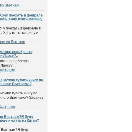
во Вьетнам
очу поехать в феврале
ать. Хочу взять машину
чу поехать в феврале в
. Хочу взять машину и
рем во Вьетнам
 можно преобрести
и Лаосу?..
можно преобрести
Лаосу?...
Вьетнаме
е можно купить книгу по
менного Вьетнама?
можно купить книгу по
енного Вьетнама? Заранее
Вьетнаме
во Вьетнам?Я буду
еде и ехать из Китая?
о Вьетнам?Я буду