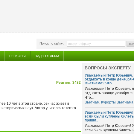
Поиск по сайту:
пои
А
РЕГИОНЫ
ВИДЫ ОТДЫХА
ВОПРОСЫ ЭКСПЕРТУ
Уважаемый Петр Юрьевич, 
отдыхать в конце декабря-
Рейтинг: 3482
Вьетнаме? Что..
Уважаемый Петр Юрьевич, н
отдыхать в конце декабря-я
Что...
Вьетнам
,
Курорты Вьетнама
ее 10 лет в этой стране, сейчас живет в
 исторических наук. Автор университетского
Уважаемый Петр Юрьевич! У
если были куплены билеты 
пришл..
Уважаемый Петр Юрьевич! У 
если были куплены билеты н