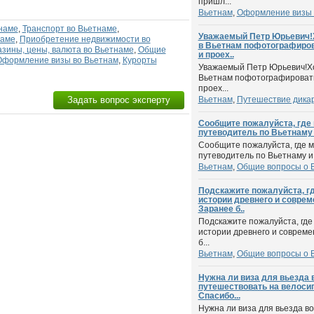
пришл...
Вьетнам
,
Оформление визы 
наме
,
Транспорт во Вьетнаме
,
Уважаемый Петр Юрьевич!Х
наме
,
Приобретение недвижимости во
в Вьетнам пофотографиров
зины, цены, валюта во Вьетнаме
,
Общие
и проех..
Оформление визы во Вьетнам
,
Курорты
Уважаемый Петр Юрьевич!Хо
Вьетнам пофотографировать
проех...
Задать вопрос эксперту
Вьетнам
,
Путешествие дика
Сообщите пожалуйста, где
путеводитель по Вьетнаму 
Сообщите пожалуйста, где 
путеводитель по Вьетнаму и 
Вьетнам
,
Общие вопросы о 
Подскажите пожалуйста, гд
истории древнего и совре
Заранее б..
Подскажите пожалуйста, где 
истории древнего и соврем
б...
Вьетнам
,
Общие вопросы о 
Нужна ли виза для вьезда 
путешествовать на велосип
Спасибо...
Нужна ли виза для вьезда в