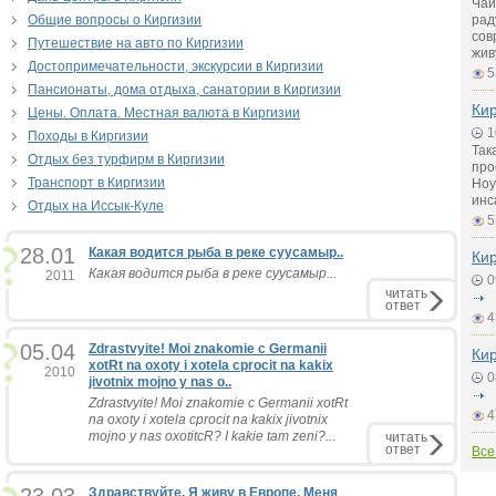
Чай
Общие вопросы о Киргизии
рад
сов
Путешествие на авто по Киргизии
жив
Достопримечательности, экскурсии в Киргизии
5
Пансионаты, дома отдыха, санатории в Киргизии
Кир
Цены. Оплата. Местная валюта в Киргизии
1
Походы в Киргизии
Так
Отдых без турфирм в Киргизии
про
Транспорт в Киргизии
Ноу
инс
Отдых на Иссык-Куле
5
28.01
Какая водится рыба в реке суусамыр..
Кир
Какая водится рыба в реке суусамыр...
2011
0
читать
ответ
4
05.04
Zdrastvyite! Moi znakomie c Germanii
Кир
xotRt na oxoty i xotela cprocit na kakix
2010
0
jivotnix mojno y nas o..
Zdrastvyite! Moi znakomie c Germanii xotRt
4
na oxoty i xotela cprocit na kakix jivotnix
mojno y nas oxotitcR? I kakie tam zeni?...
читать
ответ
Все
Здравствуйте. Я живу в Европе. Меня