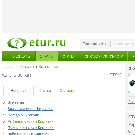
Поиск по сайту:
ЭКСПЕРТЫ
СТРАНЫ
СТАТЬИ
СПРАВОЧНИК ТУРИСТА
Р
Главная
Страны
Кыргызстан
ЭК
Кыргызстан
О стране
Вопросы
Статьи
О стране
Все
Все темы
Визы, таможня в Киргизии
Погода в Киргизии
СТ
Рыбалка, охота в Киргизии
Кир
Поиск человека в Киргизии
0
Дайв-центры в Киргизии