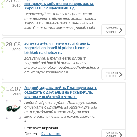
23.03
интересует, собственно говоря, охота.
2010
Хорошая. С лицензиями. Гд..
Здравствуйте. Я живу в Европе. Меня
интересует, собственно говоря, охота.
Хорошая. С лицензиями. Где-нибудь на
юге. С кем можно связаться, чтобы обс...
читать
ответ
28.08
zdravstvuyte. u menya est tri druga iz
zagranici.oni hoteli bi priehat k nam v
2009
bishkek na ohotu.v n..
zdravstvuyte. u menya est tri druga iz
zagranici.oni hoteli bi priehat k nam v
bishkek na ohotu.v noyabre.podhodyashee li
eto vremya? zanimaetes li ...
читать
ответ
12.07
Андрей, здравствуйте. Планирую ехать
отдыхать с друзьями на Иссык-Куль,
2009
как там с рыбалкой в этом г..
Андрей, здравствуйте. Планирую ехать
отдыхать с друзьями на Иссык-Куль, как
там с рыбалкой в этом году, на что
можно рассчитывать в начале августа,
к...
Отвечает
Киргизия
читать
Эксперт:
Кыргызстан
ответ