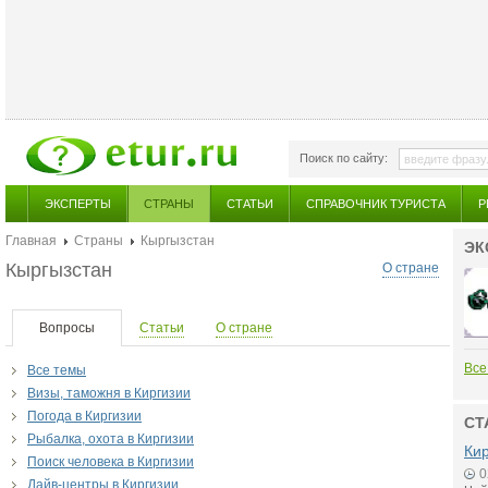
Поиск по сайту:
ЭКСПЕРТЫ
СТРАНЫ
СТАТЬИ
СПРАВОЧНИК ТУРИСТА
Р
Главная
Страны
Кыргызстан
ЭК
Кыргызстан
О стране
Вопросы
Статьи
О стране
Все
Все темы
Визы, таможня в Киргизии
Погода в Киргизии
СТ
Рыбалка, охота в Киргизии
Кир
Поиск человека в Киргизии
0
Дайв-центры в Киргизии