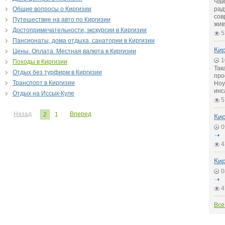
Чай
Общие вопросы о Киргизии
рад
сов
Путешествие на авто по Киргизии
жив
Достопримечательности, экскурсии в Киргизии
5
Пансионаты, дома отдыха, санатории в Киргизии
Кир
Цены. Оплата. Местная валюта в Киргизии
1
Походы в Киргизии
Так
Отдых без турфирм в Киргизии
про
Транспорт в Киргизии
Ноу
инс
Отдых на Иссык-Куле
5
Назад
Вперед
2
1
Кир
0
4
Кир
0
4
Все