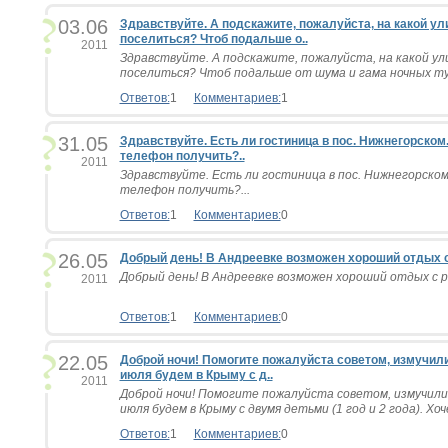
03.06
Здравствуйте. А подскажите, пожалуйста, на какой у
поселиться? Чтоб подальше о..
2011
Здравствуйте. А подскажите, пожалуйста, на какой у
поселиться? Чтоб подальше от шума и гама ночных тусо
Ответов:
1
Комментариев:
1
31.05
Здравствуйте. Есть ли гостиница в пос. Нижнегорском.
телефон получить?..
2011
Здравствуйте. Есть ли гостиница в пос. Нижнегорском.
телефон получить?...
Ответов:
1
Комментариев:
0
26.05
Добрый день! В Андреевке возможен хороший отдых с 
Добрый день! В Андреевке возможен хороший отдых с ре
2011
Ответов:
1
Комментариев:
0
22.05
Доброй ночи! Помогите пожалуйста советом, измучили
июля будем в Крыму с д..
2011
Доброй ночи! Помогите пожалуйста советом, измучилис
июля будем в Крыму с двумя детьми (1 год и 2 года). Хо
Ответов:
1
Комментариев:
0