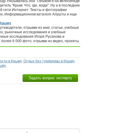
 году. Называлась она "Пешком и на велосипеде
ель "Крым: Что, где, когда". Ну а в последние
ой сети Интернет. Тексты и фотографии
иян, Информационном каталоге Алушты и еще
 Крыму
утеводители, отрывки из книг, статьи, учебные
ео, рыночные исследования и учебные
учные исследования Игоря Русанова и
более 6 000 фото, отрывки из видео, проекты.
ости в Крыму
,
Отдых без турфирмы в Крыму
,
ыму
Задать вопрос эксперту