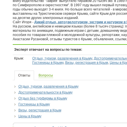
книгу издательство "Таврия" выпустило тиражом 20 тысяч экз. в 1989
по Симферополю и окрестностям". В 1997 году вышел первый путеводит
годы обычно выходят 3-4 книги. Но больше всего читателей - в миров
выставлены на Туристическом сервере Крыма, сайте Крым для росс
на десятке других электронных изданий.
Сайт Игоря -
Дикий отдых, авто+велотуризм, экстрим и натуризм в
На русском, английском и немецком языках (более 8 тысяч страниц): п
материалы по анимации, подвижным играм с детьми, домашнему вид
пособия по товарам пляжной и молодежной культуры, репортажи, на
Анастасии Русановой, отзывы туристов о Крыме, объявления, ссылки, 
Эксперт отвечает на вопросы по темам:
Крым:
Отдых, туризм, развлечения в Крыму
,
Достопримечательн
Гостиницы в Крыму
,
Визы, регистрация в Крым
,
Цены в Кр
Ответы
Вопросы
Отдых, туризм, развлечения в Крыму
Достопримечательности в Крыму
Отдых без турфирмы в Крыму
Гостиницы в Крыму
Визы, регистрация в Крым
Цены в Крыму