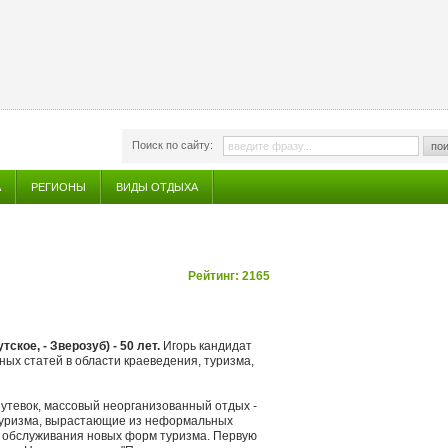
Поиск по сайту:
пои
А
РЕГИОНЫ
ВИДЫ ОТДЫХА
Рейтинг: 2165
ское, - Зверозуб) - 50 лет.
Игорь кандидат
рных статей в области краеведения, туризма,
путевок, массовый неорганизованный отдых -
 туризма, вырастающие из неформальных
я обслуживания новых форм туризма. Первую