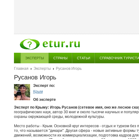
ЭКСПЕРТЫ
СТРАНЫ
СТАТЬИ
СПРАВОЧНИК ТУРИСТ
Главная
Эксперты
Русанов Игорь
Русанов Игорь
Эксперт по:
Крым
Об эксперте
Эксперт по Крыму: Игорь Русанов (сетевое имя, оно же лесноe скаут
географических наук, автор 30 книг и около тысячи научных и популя
охраны окружающей среды, молодежной культуры.
Место работы - Крым. Основной круг интересов - отдых и туризм без 
то, что называется "дикари". Другая сфера - новые активные формы
движений, возможности их коммерциализации, подготовка кадров дл