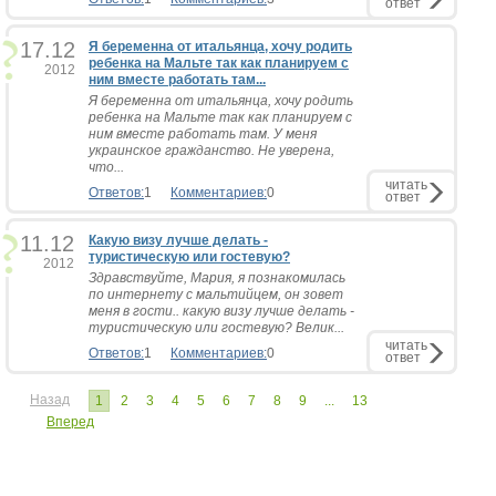
ответ
17.12
Я беременна от итальянца, хочу родить
ребенка на Мальте так как планируем с
2012
ним вместе работать там...
Я беременна от итальянца, хочу родить
ребенка на Мальте так как планируем с
ним вместе работать там. У меня
украинское гражданство. Не уверена,
что...
читать
Ответов:
1
Комментариев:
0
ответ
11.12
Какую визу лучше делать -
туристическую или гостевую?
2012
Здравствуйте, Мария, я познакомилась
по интернету с мальтийцем, он зовет
меня в гости.. какую визу лучше делать -
туристическую или гостевую? Велик...
читать
Ответов:
1
Комментариев:
0
ответ
Назад
1
2
3
4
5
6
7
8
9
...
13
Вперед