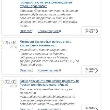
государства, ни гражданами других
стран Евросоюза?
Здравствуйте, я хотел узнать, дает ли
какие-нибудь привилегии рождение
ребенка на территории Мальты, при
условии что оба родителя не являются
ни гр...
читать
Ответов:
1
Комментариев:
0
ответ
25.04
Можно ли без особых потерь снять
жилье самостоятельно...
2013
Добрый день Мария! Хочу задать
несколько вопросов по Мальте,
собираюсь в конце мая на Мальту
забронировала хостел на 1 месяц, еду по
Испанской муль...
читать
Ответов:
1
Комментариев:
0
ответ
02.02
Какие документы мне нужно привезти из
России для брака с мальтийцем?
2013
Мария вы все время даете ссылку на
этот сайт-
www.undiscoveredmalta.blogspot.com но
ссылка не открывается и идет
переадресация на www.undiscoveredm...
читать
Ответов:
1
Комментариев:
3