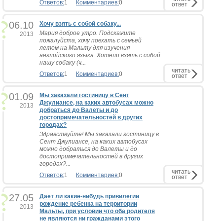
Ответов:
1
Комментариев:
0
ответ
06.10
Хочу взять с собой собаку...
Мария доброе утро. Подскажите
2013
пожалуйста, хочу поехать с семьей
летом на Мальту для изучения
английского языка. Хотели взять с собой
нашу собаку (ч...
читать
Ответов:
1
Комментариев:
0
ответ
01.09
Мы заказали гостиницу в Сент
Джулиансе, на каких автобусах можно
2013
добраться до Валеты и до
достопримечательностей в других
городах?
Здравствуйте! Мы заказали гостиницу в
Сент Джулиансе, на каких автобусах
можно добраться до Валеты и до
достопримечательностей в других
городах?...
читать
Ответов:
1
Комментариев:
0
ответ
27.05
Дает ли какие-нибудь привилегии
рождение ребенка на территории
2013
Мальты, при условии что оба родителя
не являются ни гражданами этого