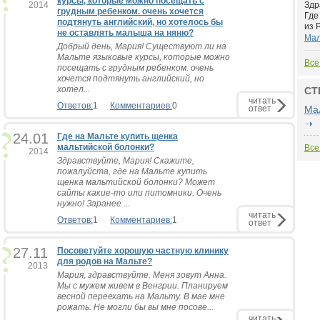
курсы, которые можно посещать с
2014
Здр
грудным ребенком. очень хочется
Где
подтянуть английский, но хотелось бы
из 
не оставлять малыша на няню?
Мал
Добрый день, Мария! Существуют ли на
Мальте языковые курсы, которые можно
Все
посещать с грудным ребенком. очень
хочется подтянуть английский, но
хотел...
СТ
читать
Ответов:
1
Комментариев:
0
ответ
Ма
24.01
Где на Мальте купить щенка
мальтийской болонки?
Все
2014
Здравствуйте, Мария! Скажите,
пожалуйста, где на Мальте купить
щенка мальтийской болонки? Может
сайты какие-то или питомники. Очень
нужно! Заранее ...
читать
Ответов:
1
Комментариев:
1
ответ
27.11
Посоветуйте хорошую частную клинику
для родов на Мальте?
2013
Мария, здравствуйте. Меня зовут Анна.
Мы с мужем живем в Венгрии. Планируем
весной переехать на Мальту. В мае мне
рожать. Не могли бы вы мне посове...
читать