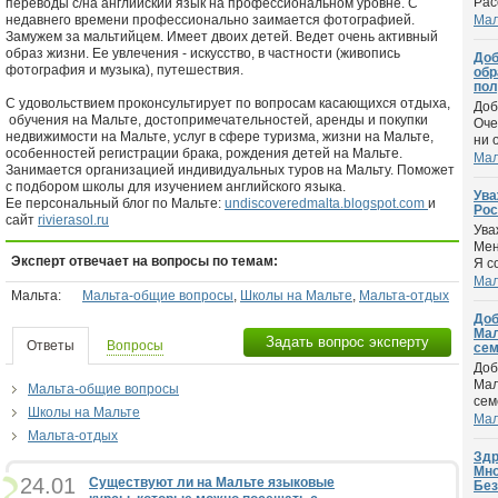
Рас
переводы с/на английский язык на профессиональном уровне. С
недавнего времени профессионально заимается фотографией.
Мал
Замужем за мальтийцем. Имеет двоих детей. Ведет очень активный
образ жизни. Ее увлечения - искусство, в частности (живопись
Доб
фотография и музыка), путешествия.
обр
пол
С удовольствием проконсультирует по вопросам касающихся отдыха,
Доб
обучения на Мальте, достопримечательностей, аренды и покупки
Оче
недвижимости на Мальте, услуг в сфере туризма, жизни на Мальте,
ни 
особенностей регистрации брака, рождения детей на Мальте.
Мал
Занимается организацией индивидуальных туров на Мальту. Поможет
с подбором школы для изучением английского языка.
Ува
Ее персональный блог по Мальте:
undiscoveredmalta.blogspot.com
и
Рос
сайт
rivierasol.ru
Ува
Мен
Эксперт отвечает на вопросы по темам:
Я с
Мал
Мальта:
Мальта-общие вопросы
,
Школы на Мальте
,
Мальта-отдых
Доб
Мал
Задать вопрос эксперту
Ответы
Вопросы
сем
Доб
Мал
Мальта-общие вопросы
сем
Школы на Мальте
Мал
Мальта-отдых
Здр
Мно
24.01
Существуют ли на Мальте языковые
Без