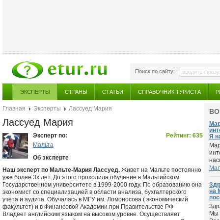
Поиск по сайту:
ЭКСПЕРТЫ
СТРАНЫ
СТАТЬИ
СПРАВОЧНИК ТУРИСТА
Р
Главная
Эксперты
Лассуед Мария
ВО
Лассуед Мария
Мар
инт
Эксперт по:
Рейтинг: 635
Я н
Мальта
Мар
инт
Об эксперте
наск
Мал
Наш эксперт по Мальте-Мария Лассуед.
Живет на Мальте постоянно
уже более 3х лет. До этого проходила обучение в Мальтийском
Государственном университете в 1999-2000 году. По образованию она
Здр
на 
экономист со специализацией в области анализа, бухгалтерского
пос
учета и аудита. Обучалась в МГУ им. Ломоносова ( экономический
Здр
факультет) и в Финансовой Академии при Правительстве РФ
Мы 
Владеет английским языком на высоком уровне. Осуществляет