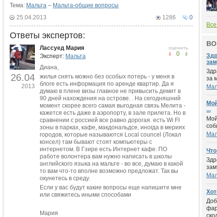
Тема:
Мальта
–
Мальта-общие вопросы
25.04.2013
1286
0
Все
Ответы экспертов:
ВО
Лассуед Мария
оценить
0
Здр
Эксперт:
Мальта
зам
Диана,
Здр
26.04
жилья снять можно без особых потерь - у меня в
за 
блоге есть информация по аренде квартир. Да я
2013
Мал
думаю в плене визы главное не привысить демит в
90 дней нахождения на острове. . На сегодняшний
Мой
момент скорее всего самая выгодная связь Мелита -
...
кажется есть даже в аэропорту, в зале прилета. Но в
Мой
сравнении с россией все равно дорогая. есть Wi FI
соб
зоны в парках, кафе, макдональдсе, иногда в мериях
Мал
городов, которые называются Local councel (Локал
консел) там бывают стоят компьютеры с
интернетом. В Гзире есть Интернет кафе. ПО
Что
работе волонтера вам нужно написать в школы
Здр
английского языка на мальте - во все, думаю в какой
зам
то вам что-то вполне возможно предложат. Так вы
Мал
окунетесь в среду.
Если у вас будут какие вопросы еще напишите мне
Хот
или свяжитесь иными способами
Доб
фар
Мария
скол