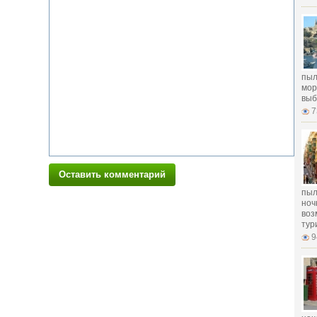
пыл
мор
выб
7
Оставить комментарий
пыл
ноч
воз
тур
9