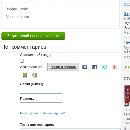
Мал
Забрать себе:
Я г
Мне нравится:
учи
Здр
Рос
Мал
Задать свой вопрос эксперту
Где
Нет комментариев
Здр
Мал
Анонимный вход:
Мал
Авторизация:
Логин и пароль
Все
СТ
Логин (e-mail):
Пароль:
абс
Регистрация
Забыли пароль?
та-
сто
с м
Текст комментария:
3