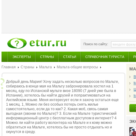
Поиск по сайту:
ЭКСПЕРТЫ
СТРАНЫ
СТАТЬИ
СПРАВОЧНИК ТУРИСТА
Р
Главная
Страны
Мальта
Мальта-общие вопросы
МА
В
Добрый день Мария! Хочу задать несколько вопросов по Мальте,
М
собираюсь в конце мая на Мальту забронировала хостел на 1
Ш
месяц, еду по Испанской мульте визе 18090 (7 дней уже была в
Испании), хотелось бы найти друзей и попрактиковаться на
М
Английском языке. Меня интересует если я захочу остаться еще
1 месяц. 1, Можно ли без особых потерь снять жилье
самостоятельно, если да то как? 2. Какая моб, связь самая
выгодная (звонки по Мальте)? 3. Если на Мальте туристический
информационный центр с бесплатным доступом в интернет? 4
ЭК
Можно ли найти работу волонтера на Мальте и к кому можно
обратиться на Мальте, хотелось бы не просто отдыхать но и
окунутся в среду.