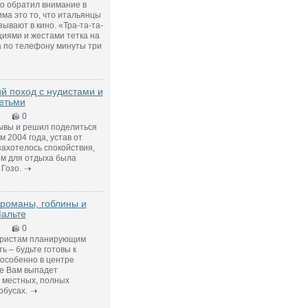
о обратил внимание в
ма это то, что итальянцы
зывают в кино. «Тра-та-та-
циями и жестами тетка на
а по телефону минуты три
й поход с нудистами и
етьми
6
0
ывы и решил поделиться
м 2004 года, устав от
захотелось спокойствия,
ом для отдыха была
Гозо.
романы, гоблины и
альте
6
0
уристам планирующим
ь – будьте готовы к
особенно в центре
же Вам выпадет
 местных, полных
обусах.