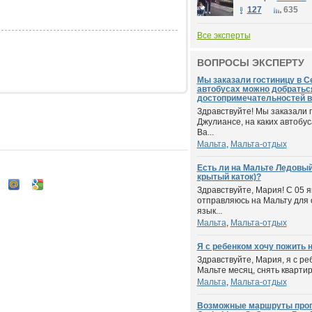
127
635
Все эксперты
ВОПРОСЫ ЭКСПЕРТУ
Мы заказали гостиницу в С
автобусах можно добратьс
достопримечательностей в
Здравствуйте! Мы заказали 
Джулиансе, на каких автобу
Ва...
Мальта
,
Мальта-отдых
Есть ли на Мальте Ледовый
крытый каток)?
Здравствуйте, Мария! С 05 я
отправляюсь на Мальту для 
язык...
Мальта
,
Мальта-отдых
Я с ребенком хочу пожить н
Здравствуйте, Мария, я с ре
Мальте месяц, снять квартир
Мальта
,
Мальта-отдых
Возможные маршруты прогу