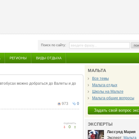
Поиск по сайту:
пои
А
РЕГИОНЫ
ВИДЫ ОТДЫХА
МАЛЬТА
Все темы
автобусах можно добраться до Валеты и до
Мальта-отдых
Школы на Мальте
Мальта-общие вопросы
973
0
Задать свой вопрос эк
оценить
ЭКСПЕРТЫ
0
Лассуед Мария
Эксперт:
Мальта