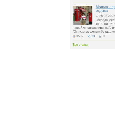
Мальта - п
отдыха
25.03.200
Господа, есл
то не пишите
нашей читательницы на "ли
"Отпускные деньги бездарно 
3502
23
0
Все статьи