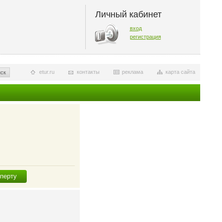
Личный кабинет
вход
регистрация
etur.ru
контакты
реклама
карта сайта
ск
сперту