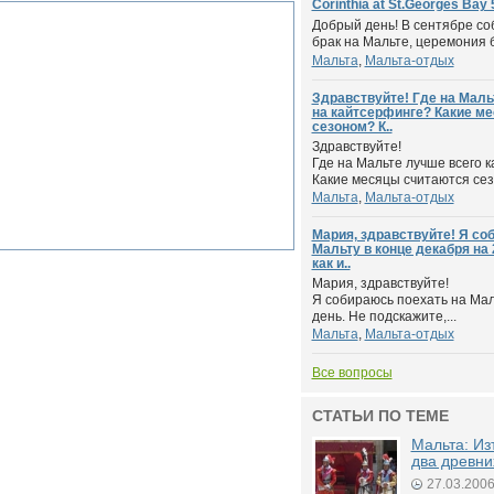
Corinthia at St.Georges Bay 
Добрый день! В сентябре со
брак на Мальте, церемония б
Мальта
,
Мальта-отдых
Здравствуйте! Где на Маль
на кайтсерфинге? Какие м
сезоном? К..
Здравствуйте!
Где на Мальте лучше всего 
Какие месяцы считаются сезо
Мальта
,
Мальта-отдых
Мария, здравствуйте! Я со
Мальту в конце декабря на 
как и..
Мария, здравствуйте!
Я собираюсь поехать на Мал
день. Не подскажите,...
Мальта
,
Мальта-отдых
Все вопросы
СТАТЬИ ПО ТЕМЕ
Мальта: И
два древни
27.03.200