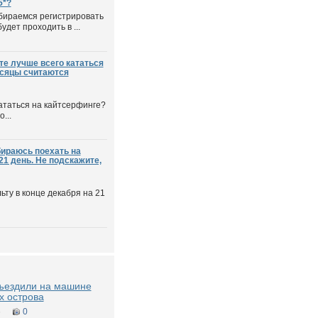
5*?
бираемся регистрировать
удет проходить в ...
те лучше всего кататься
есяцы считаются
кататься на кайтсерфинге?
...
бираюсь поехать на
21 день. Не подскажите,
ьту в конце декабря на 21
зъездили на машине
х острова
6
0