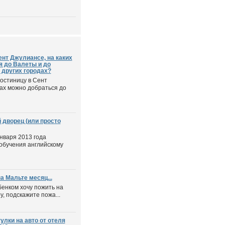
ент Джулиансе, на каких
я до Валеты и до
 других городах?
гостиницу в Сент
сах можно добраться до
 дворец (или просто
нваря 2013 года
обучения английскому
а Мальте месяц...
бенком хочу пожить на
у, подскажите пожа...
лки на авто от отеля