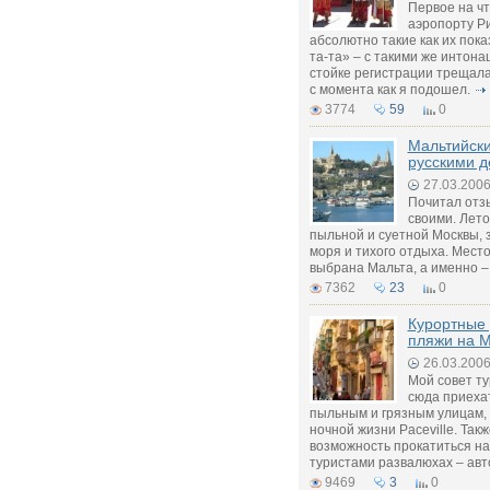
Первое на чт
аэропорту Ри
абсолютно такие как их пока
та-та» – с такими же интона
стойке регистрации трещал
с момента как я подошел.
3774
59
0
Мальтийски
русскими д
27.03.200
Почитал отз
своими. Лето
пыльной и суетной Москвы, 
моря и тихого отдыха. Мест
выбрана Мальта, а именно – 
7362
23
0
Курортные 
пляжи на М
26.03.200
Мой совет т
сюда приехат
пыльным и грязным улицам, 
ночной жизни Paceville. Так
возможность прокатиться на
туристами развалюхах – авт
9469
3
0