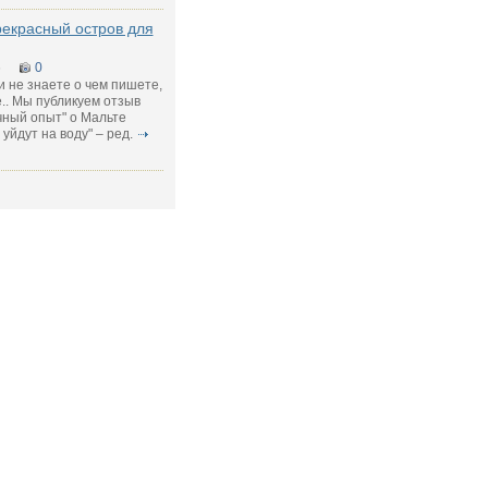
рекрасный остров для
6
0
и не знаете о чем пишете,
.. Мы публикуем отзыв
чный опыт" о Мальте
уйдут на воду" – ред.