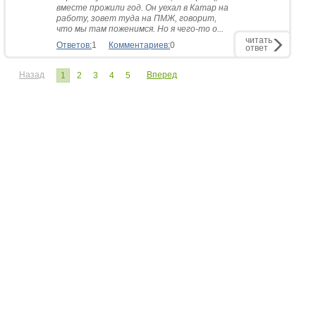
вместе прожили год. Он уехал в Катар на
работу, зовет туда на ПМЖ, говорит,
что мы там поженимся. Но я чего-то о...
читать
Ответов:
1
Комментариев:
0
ответ
Назад
Вперед
1
2
3
4
5