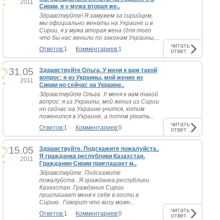
2011
Сирии, я у мужа вторая же..
Здравствуйте! Я замужем за сирийцем,
мы официально женаты на Украине и в
Сирии, я у мужа вторая жена (для того
что бы нас женили по законам Украины,...
читать
Ответов:
1
Комментариев:
1
ответ
31.05
Здравствуйте Ольга. У меня к вам такой
вопрос: я из Украины, мой жених из
2011
Сирии но сейчас на Украине..
Здравствуйте Ольга. У меня к вам такой
вопрос: я из Украины, мой жених из Сирии
но сейчас на Украине-учится, хотим
поженится в Украине, а потом уехать...
читать
Ответов:
1
Комментариев:
0
ответ
15.05
Здравствуйте. Подскажите пожалуйста..
Я гражданка республики Казахстан.
2011
Гражданин Сирии приглашает м..
Здравствуйте. Подскажите
пожалуйста.. Я гражданка республики
Казахстан. Гражданин Сирии
приглашает меня к себе в гости в
Сирию.. Говорит что визу можн...
читать
Ответов:
1
Комментариев:
0
ответ