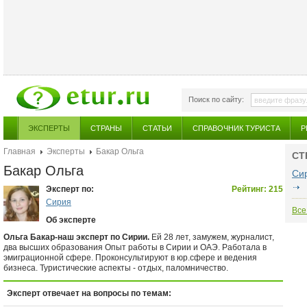
Поиск по сайту:
ЭКСПЕРТЫ
СТРАНЫ
СТАТЬИ
СПРАВОЧНИК ТУРИСТА
Р
Главная
Эксперты
Бакар Ольга
СТ
Бакар Ольга
Си
Эксперт по:
Рейтинг: 215
Сирия
Все
Об эксперте
Ольга Бакар-наш эксперт по Сирии.
Ей 28 лет, замужем, журналист,
два высших образования Опыт работы в Сирии и ОАЭ. Работала в
эмиграционной сфере. Проконсультируют в юр.сфере и ведения
бизнеса. Туристические аспекты - отдых, паломничество.
Эксперт отвечает на вопросы по темам: