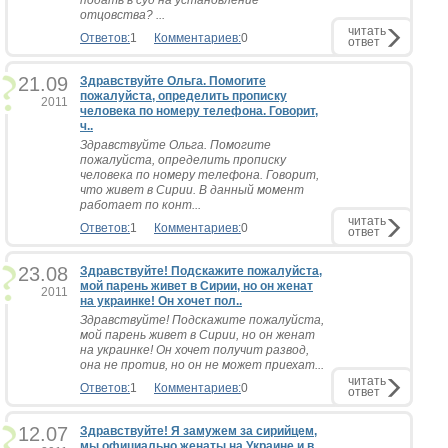
подать в суд на установление
отцовства? ...
читать
Ответов:
1
Комментариев:
0
ответ
21.09
Здравствуйте Ольга. Помогите
пожалуйста, определить прописку
2011
человека по номеру телефона. Говорит,
ч..
Здравствуйте Ольга. Помогите
пожалуйста, определить прописку
человека по номеру телефона. Говорит,
что живет в Сирии. В данный момент
работает по конт...
читать
Ответов:
1
Комментариев:
0
ответ
23.08
Здравствуйте! Подскажите пожалуйста,
мой парень живет в Сирии, но он женат
2011
на украинке! Он хочет пол..
Здравствуйте! Подскажите пожалуйста,
мой парень живет в Сирии, но он женат
на украинке! Он хочет получит развод,
она не против, но он не может приехат...
читать
Ответов:
1
Комментариев:
0
ответ
12.07
Здравствуйте! Я замужем за сирийцем,
мы официально женаты на Украине и в