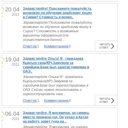
20.04
Здравствуйте! Подскажите пожалуйста,
возможно ли обучение арабскому языку
2011
в Сирии? Стоимость и возмо..
Здравствуйте! Подскажите пожалуйста,
возможно ли обучение арабскому языку в
Сирии? Стоимость и возможные
варианты оформления для
осуществления данной ...
читать
Ответов:
1
Комментариев:
0
ответ
19.04
Здравствуйте Ольга! Я - гражданка
Кыргызстана(КР).Замужем за
2011
сирийцем.Брак был зарегистрирован в
ОАЭ..
Здравствуйте Ольга! Я - гражданка
Кыргызстана(КР).Замужем за
сирийцем.Брак был зарегистрирован в
ОАЭ. Сейчас нужно легализовать и
зарегистрировать наш...
читать
Ответов:
1
Комментариев:
0
ответ
06.04
Здравствуйте. Я москвичка, он сириец,
вместе прожили год. Он уехал в Катар
2011
на работу, зовет туда на ..
Здравствуйте. Я москвичка, он сириец,