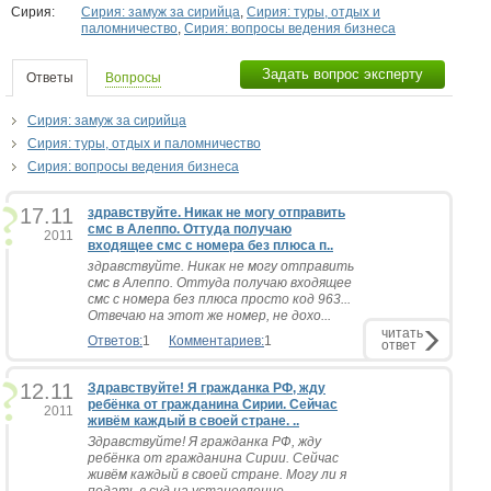
Сирия:
Сирия: замуж за сирийца
,
Сирия: туры, отдых и
паломничество
,
Сирия: вопросы ведения бизнеса
Задать вопрос эксперту
Ответы
Вопросы
Сирия: замуж за сирийца
Сирия: туры, отдых и паломничество
Сирия: вопросы ведения бизнеса
17.11
здравствуйте. Никак не могу отправить
смс в Алеппо. Оттуда получаю
2011
входящее смс с номера без плюса п..
здравствуйте. Никак не могу отправить
смс в Алеппо. Оттуда получаю входящее
смс с номера без плюса просто код 963...
Отвечаю на этот же номер, не дохо...
читать
Ответов:
1
Комментариев:
1
ответ
12.11
Здравствуйте! Я гражданка РФ, жду
ребёнка от гражданина Сирии. Сейчас
2011
живём каждый в своей стране. ..
Здравствуйте! Я гражданка РФ, жду
ребёнка от гражданина Сирии. Сейчас
живём каждый в своей стране. Могу ли я