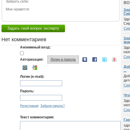
Забрать себе:
ВО
Мне нравится:
Здр
Сир.
Здр
Сир
Задать свой вопрос эксперту
Си
Здр
Нет комментариев
мом
Анонимный вход:
Здр
нах
Си
Авторизация:
Логин и пароль
Доб
...
Доб
Логин (e-mail):
дет
Си
Пароль:
Что
Здр
нег
Регистрация
Забыли пароль?
Си
Текст комментария:
Где
здр
оаэ