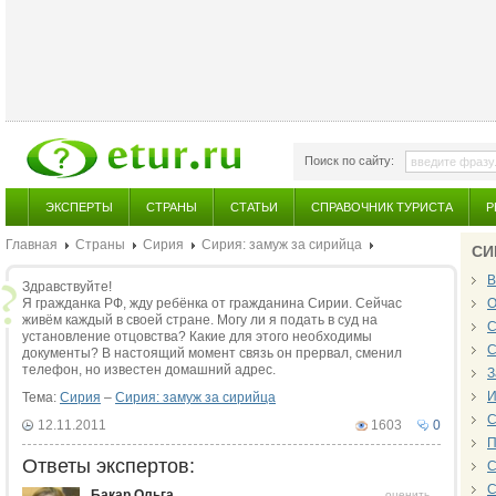
Поиск по сайту:
ЭКСПЕРТЫ
СТРАНЫ
СТАТЬИ
СПРАВОЧНИК ТУРИСТА
Р
Главная
Страны
Сирия
Сирия: замуж за сирийца
СИ
В
Здравствуйте!
Я гражданка РФ, жду ребёнка от гражданина Сирии. Сейчас
О
живём каждый в своей стране. Могу ли я подать в суд на
С
установление отцовства? Какие для этого необходимы
С
документы? В настоящий момент связь он прервал, сменил
телефон, но известен домашний адрес.
З
И
Тема:
Сирия
–
Сирия: замуж за сирийца
С
12.11.2011
1603
0
П
Ответы экспертов:
С
С
Бакар Ольга
оценить