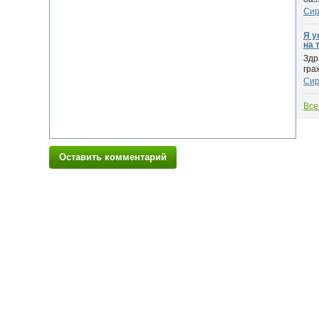
Си
Я у
на 
Здр
гра
Си
Все
Оставить комментарий