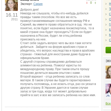
0
Н
Эксперт:
Сирия
Т
Доброго дня!
Никогда не слышала, чтобы кто-нибудь добился
16.11
С
правды таким способом. Но все же есть
2011
О
правоустанавливающие соглашения между РФ и
Сирией, вы имеете право обратиться в суд. Но не
Г
понятно, если будет назначена генэкспертиза, то в
Б
какой стране она будет проходить? Если он будет
М
назначена в России, будет ли отец ребенка
приезжать на нее.
С
Cтоит себе задать вопрос чего вы все-таки хотите
добиться. Зайдите на форум арабских стран и
убедитесь, что вопрос наследства и прав в арабских
странах - тяжелый для иностранки даже будучи в
официальном браке.
ЭК
С другой стороны справедливо добиваться
алиментов на ребенка. Помогут юристы по
международному праву. При таком опыте прошу
пошагово делиться вашим опытом с нами.
Второй вариант - отца ребенка записать со слов
матери. В таком случае вы будете гарантировано
получать госпомощь, а не искать отца, раз он уехал в
другую страну. В Украние дается в таком случае
запас в три года, когда тот может добровольно
прийти в загс и все же записать ребенка на свое имя.
Все