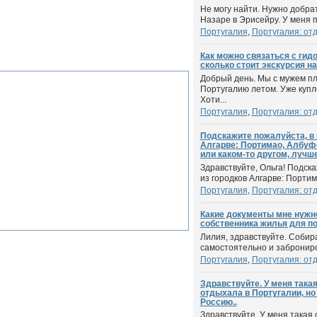
Не могу найти. Нужно добра
Назаре в Эрисейру. У меня п
Португалия
,
Португалия: от
Как можно связаться с гид
сколько стоит экскурсия н
Добрый день. Мы с мужем пл
Португалию летом. Уже купл
Хоти...
Португалия
,
Португалия: от
Подскажите пожалуйста, в 
Алгарве: Портимао, Албуф
или каком-то другом, лучш
Здравствуйте, Ольга! Подска
из городков Алгарве: Портим
Португалия
,
Португалия: от
Какие документы мне нужн
собственника жилья для п
Лилия, здравствуйте. Собир
самостоятельно и заброниров
Португалия
,
Португалия: от
Здравствуйте. У меня така
отдыхала в Португалии, но
Россию..
Здравствуйте. У меня такая 