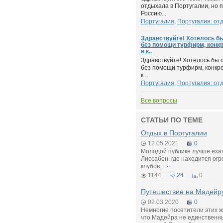
отдыхала в Португалии, но 
Россию...
Португалия
,
Португалия: от
Здравствуйте! Хотелось б
без помощи турфирм, конкр
в к..
Здравствуйте! Хотелось бы 
без помощи турфирм, конкре
к...
Португалия
,
Португалия: от
Все вопросы
СТАТЬИ ПО ТЕМЕ
Отдых в Португалии
12.05.2021
0
Молодой публике лучше ехат
Лиссабон, где находится ог
клубов.
1144
24
0
Путешествие на Мадейр
02.03.2020
0
Немногие посетители этих ж
что Мадейра не единственны