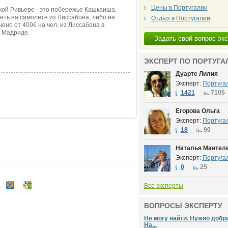
Цены в Португалии
кой Ривьере - это побережье Кашкаиша.
еть на самолете из Лиссабона, либо на
Отдых в Португалии
ено от 400€ на чел. из Лиссабона в
в Мадриде.
Задать свой вопрос эк
ЭКСПЕРТ ПО ПОРТУГА
Дуарте Лилия
Эксперт:
Португа
1421
7105
Егорова Ольга
Эксперт:
Португа
18
90
Наталья Мантель
Эксперт:
Португа
0
25
Все эксперты
ВОПРОСЫ ЭКСПЕРТУ
Не могу найти. Нужно добр
На...