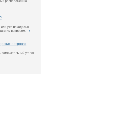
рый расположен на
?
 или уже находясь в
ад этим вопросом.
орских островах
ь замечательный уголок –