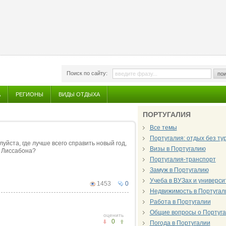
Поиск по сайту:
пои
А
РЕГИОНЫ
ВИДЫ ОТДЫХА
ПОРТУГАЛИЯ
Все темы
Португалия: отдых без т
уйста, где лучше всего справить новый год,
Визы в Португалию
т Лиссабона?
Португалия-транспорт
Замуж в Португалию
Учеба в ВУЗах и универси
1453
0
Недвижимость в Португал
Работа в Португалии
Общие вопросы о Португ
оценить
0
Погода в Португалии