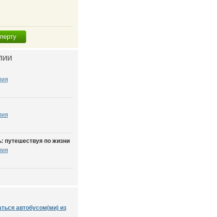
сперту
ЛИИ
лия
лия
: путешествуя по жизни
лия
аться автобусом(ми) из