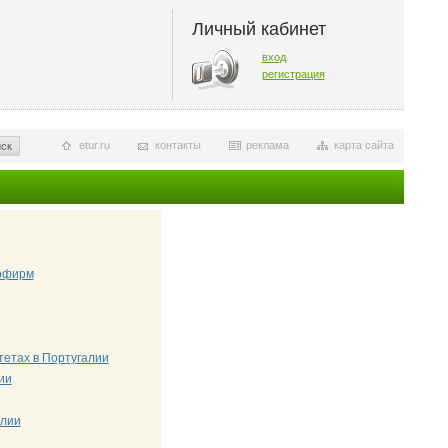
Личный кабинет
вход
регистрация
etur.ru
контакты
реклама
карта сайта
ск
урфирм
тетах в Португалии
ии
алии