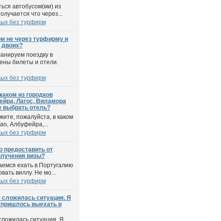
ться автобусом(ми) из
олучается что через...
дых без турфирм
ом не через турфирму и
а двоих?
анируем поездку в
ены билеты и отели.
дых без турфирм
каком из городков
ейра, Лагос, Виламора
е выбрать отель?
жите, пожалуйста, в каком
ао, Албуфейра,...
дых без турфирм
о предоставить от
олучения визы?
аемся ехать в Португалию
ать виллу. Не мо...
дых без турфирм
я сложилась ситуация. Я
 пришлось выехать в
сложилась ситуация. Я