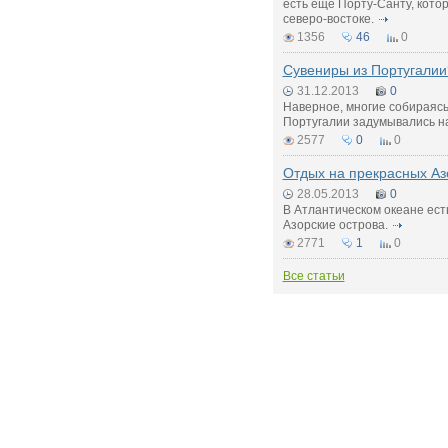
есть ещё Порту-Санту, кото
северо-востоке.
1356
46
0
Сувениры из Португалии
31.12.2013
0
Наверное, многие собираясь
Португалии задумывались н
2577
0
0
Отдых на прекрасных Аз
28.05.2013
0
В Атлантическом океане ест
Азорские острова.
2771
1
0
Все статьи