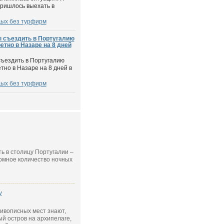
пришлось выехать в
дых без турфирм
ы съездить в Португалию
етно в Назаре на 8 дней
съездить в Португалию
тно в Назаре на 8 дней в
дых без турфирм
ь в столицу Португалии –
ромное количество ночных
у
ивописных мест знают,
й остров на архипелаге,