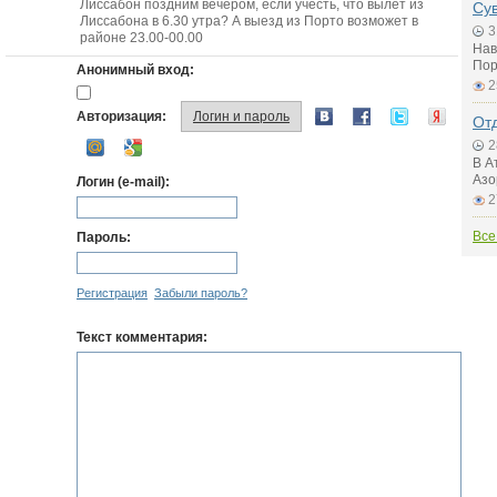
Лиссабон поздним вечером, если учесть, что вылет из
Су
Лиссабона в 6.30 утра? А выезд из Порто возможет в
3
районе 23.00-00.00
Нав
Пор
Анонимный вход:
2
Авторизация:
Логин и пароль
Отд
2
В А
Азо
Логин (e-mail):
2
Все
Пароль:
Регистрация
Забыли пароль?
Текст комментария: