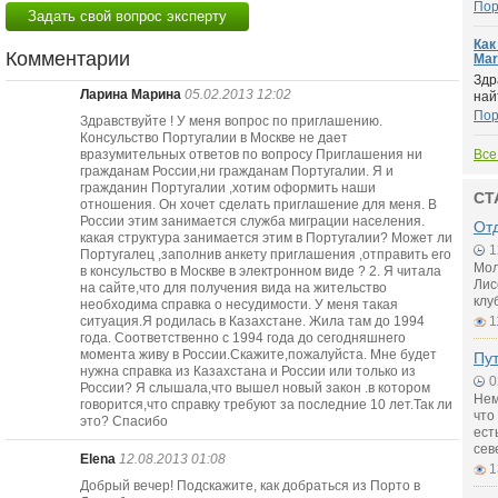
Пор
Задать свой вопрос эксперту
Как
Комментарии
Mar
Здр
Ларина Марина
05.02.2013 12:02
най
Пор
Здравствуйте ! У меня вопрос по приглашению.
Консульство Португалии в Москве не дает
вразумительных ответов по вопросу Приглашения ни
Все
гражданам России,ни гражданам Португалии. Я и
гражданин Португалии ,хотим оформить наши
СТ
отношения. Он хочет сделать приглашение для меня. В
России этим занимается служба миграции населения.
От
какая структура занимается этим в Португалии? Может ли
1
Португалец ,заполнив анкету приглашения ,отправить его
Мол
в консульство в Москве в электронном виде ? 2. Я читала
Лис
на сайте,что для получения вида на жительство
клу
необходима справка о несудимости. У меня такая
ситуация.Я родилась в Казахстане. Жила там до 1994
1
года. Соответственно с 1994 года до сегодняшнего
момента живу в России.Скажите,пожалуйста. Мне будет
Пу
нужна справка из Казахстана и России или только из
0
России? Я слышала,что вышел новый закон .в котором
Нем
говорится,что справку требуют за последние 10 лет.Так ли
что
это? Спасибо
ест
сев
Elena
12.08.2013 01:08
1
Добрый вечер! Подскажите, как добраться из Порто в