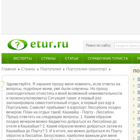
Поиск по сайту:
ЭКСПЕРТЫ
СТРАНЫ
СТАТЬИ
СПРАВОЧНИК ТУРИСТА
Р
Главная
Страны
Португалия
Португалия-транспорт
ПО
В
Здравствуйте. Я заранее прошу меня извинить, если ответы на
П
вопросы, подобные моим, уже были озвучены. Но прошу
В
снисходительно отнестись к моей возможной невнимательности
и проконсультировать) Ситуация такая: в первый раз
П
запланировала самостоятельный отдых, в первый раз еду в
З
Португалию. Самолет прибывает в аэропорт Лиссабона поздно
У
вечером. План на отдых такой: Кашкайш - Порту - Лиссабон.
Прошу ответить на следующие вопросы: 1. Каким образом
Н
поздно вечером можно бюджетно добраться из Лиссабона до
Р
отеля в Кашкайше? 2. Каким образом можно добраться затем из
Кашкайша до Порту? 3. И в итоге, как можно добраться из Порту
О
обратно в Лиссабон. Безусловно, наиболее важным для меня
П