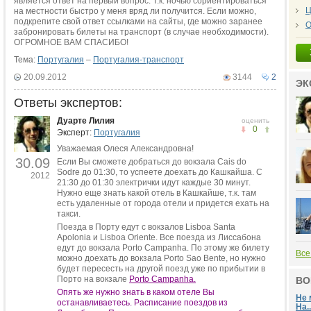
является ответ на первый вопрос. Т.к. ночью сориентироваться
Ц
на местности быстро у меня вряд ли получится. Если можно,
подкрепите свой ответ ссылками на сайты, где можно заранее
О
забронировать билеты на транспорт (в случае необходимости).
ОГРОМНОЕ ВАМ СПАСИБО!
Тема:
Португалия
–
Португалия-транспорт
20.09.2012
3144
2
ЭК
Ответы экспертов:
Дуарте Лилия
оценить
0
Эксперт:
Португалия
Уважаемая Олеся Александровна!
30.09
Если Вы сможете добраться до вокзала Cais do
Sodre до 01:30, то успеете доехать до Кашкайша. С
2012
21:30 до 01:30 электрички идут каждые 30 минут.
Нужно еще знать какой отель в Кашкайше, т.к. там
есть удаленные от города отели и придется ехать на
такси.
Поезда в Порту едут с вокзалов Lisboa Santa
Apolonia и Lisboa Oriente. Все поезда из Лиссабона
едут до вокзала Porto Campanha. По этому же билету
Все
можно доехать до вокзала Porto Sao Bente, но нужно
будет пересесть на другой поезд уже по прибытии в
Порто на вокзале
Porto Campanha.
ВО
Опять же нужно знать в каком отеле Вы
Не 
останавливаетесь. Расписание поездов из
На..