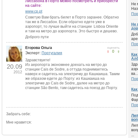
Лиссабона в Порто можно посмотреть и приобрести
Не 
на сайте:
Наз
www.cp.pt
Пор
Советую Вам брать билет в Порто заранее. Обратно
так же в Лиссабон. Если обратно едете уже в
Не 
аэропорт, то лучше выйти на станции Lisboa Oriente
дор
и там на метро до аэропорта. Это быстро и дешево.
Доб
Доброго пути
аре
Пор
Егорова Ольга
оценить
0
Эксперт:
Португалия
Как
Ал
Здравствуите!
Здр
Из аеропорта экономнее доехать на метро до
20.09
аэр
станции Cais de Sodre, а оттуда поднимаетесь
2012
ва...
наверх и садитесь на электричку до Кашкаиша. Таким
же образом едете до Порту: из Кашкаиша на
Пор
электричке до Cais de Sodre, далее на метро до
станции São Bento, там садитесь на поезд до Порту.
Как
Под
Фар
Пор
Забрать себе:
Лил
вопр
Мне нравится:
Лил
воп
...