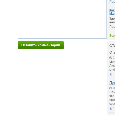
Пор
Как
Mar
Здр
най
Пор
Все
Оставить комментарий
СТ
От
1
Мол
Лис
клу
1
Пу
0
Нем
что
ест
сев
1