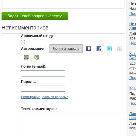
Не 
Наз
Пор
Задать свой вопрос эксперту
Не 
Нет комментариев
дор
Доб
Анонимный вход:
аре
Пор
Авторизация:
Логин и пароль
Как
Ал
Здр
Логин (e-mail):
аэр
ва...
Пор
Пароль:
Как
Под
Регистрация
Забыли пароль?
Фар
Пор
Текст комментария:
Лил
вопр
Лил
воп
...