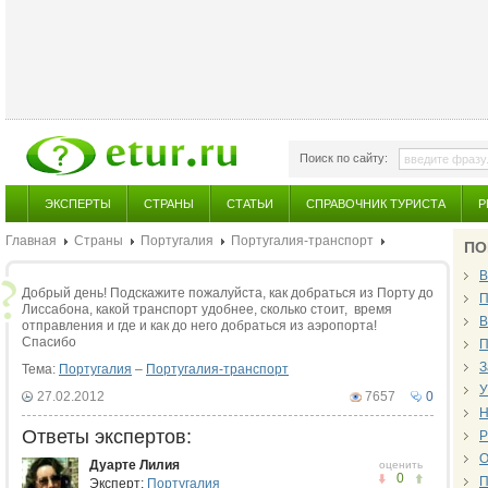
Поиск по сайту:
ЭКСПЕРТЫ
СТРАНЫ
СТАТЬИ
СПРАВОЧНИК ТУРИСТА
Р
Главная
Страны
Португалия
Португалия-транспорт
ПО
В
Добрый день! Подскажите пожалуйста, как добраться из Порту до
П
Лиссабона, какой транспорт удобнее, сколько стоит, время
В
отправления и где и как до него добраться из аэропорта!
Спасибо
П
З
Тема:
Португалия
–
Португалия-транспорт
У
27.02.2012
7657
0
Н
Ответы экспертов:
Р
О
Дуарте Лилия
оценить
0
П
Эксперт:
Португалия