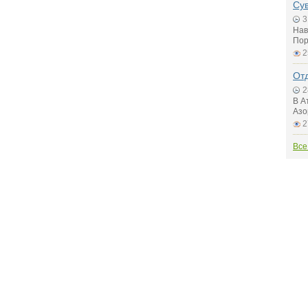
Су
3
Нав
Пор
2
Отд
2
В А
Азо
2
Все