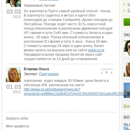
Ц
Уважаемый Артем!
03.03
О
Из аэропорта Порто самый удобный способ - поезд.
В аэропорту садитесь в метро и едете (без
2012
пересадок) до станции Campanha. Далее поездом до
Лиссабона. Поезда ходят часто. Есть скоростной
поезд (обозначение в расписании движения поездов
АР ) время в пути 2ч45 мин. Стоимость билета в один
ЭК
конец - 30 евро. Поезд обычный (обозеачение в
расписании IC) время в пути 3 часа - 3часа 20 мин.
Стоимость проезда 24 евро в один конец. Билет
можно купить на вокзале или на сайте
www.cp.pt
.
Предварительная продажа билетов через сайт
осуществляется за 14 дней до отправления.
Егорова Ольга
оценить
0
Эксперт:
Португалия
электричка. ходит каждые 30-50мин, цена билета в
оба конца 40€. расписание на саите:
01.03
http://www.cp.pt/cp/displayPage.do?
2012
vgnextoid=a4f6f9e12a584010VgnVCM1000007b01a8c0RCRD&la
Все
ВО
Забрать себе:
Не 
Мне нравится:
На..