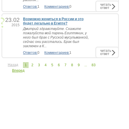
работн...
читать
Ответов:
1
Комментариев:
0
ответ
23.02
Возможно жениться в России и это
будет легально в Египте?
2015
Дмитрий здравствуйте. Скажите
пожалуйста мой парень Египтянин, у
него был брак с Русской мусульманкой,
сейчас они расстались. Брак был
заключен в К...
читать
Ответов:
0
Комментариев:
1
ответ
Назад
1
2
3
4
5
6
7
8
9
...
83
Вперед