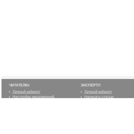
ЧИТАТЕЛЮ:
ЭКСПЕРТУ:
Личный кабинет
Личный кабинет
Настройка уведомлений
Написать статью
Написать статью
Как стать экспертом
Преимущества
Реклама
2000-2012 ©
ETUR.RU: эксперты по странам
Все права защищены.