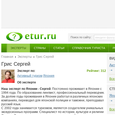
Поиск по сайту:
ЭКСПЕРТЫ
СТРАНЫ
СТАТЬИ
СПРАВОЧНИК ТУРИСТА
Р
Главная
Эксперты
Грис Сергей
ВИ
Грис Сергей
Ак
Эксперт по:
Рейтинг: 312
Активный туризм
Япония
Все
Об эксперте
СТ
Наш эксперт по Японии - Сергей
. Постоянно проживает в Японии с
1994 года. По образованию лингвист, профессиональный переводчик.
Яп
За долгие годы проживания в Японии работал в различных японских
компаниях, переводил для японской полиции и таможни, преподавал
русский язык.
С 2002 года занимается туризмом, является создателем уникальных
Все
экскурсионных программ. Специалист по истории, культуре и религии