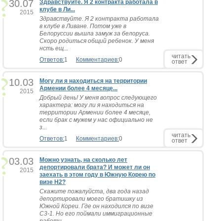
30.07
Здравствуйте. Я 2 контракта работала в
клубе в Ли...
2015
Здравствуйте. Я 2 контракта работала
в клубе в Ливане. Потом уже в
Белоруссии вышла замуж за белоруса.
Скоро родиться общий ребенок. У меня
нсть ещ...
читать
Ответов:
1
Комментариев:
0
ответ
10.03
Могу ли я находиться на территории
Армении более 4 месяце...
2015
Добрый день! У меня вопрос следующего
характера: могу ли я находиться на
территории Армении более 4 месяце,
если брак с мужем у нас официально не
з...
читать
Ответов:
1
Комментариев:
0
ответ
03.03
Можно узнать, на сколько лет
депортировали брата? И может ли он
2015
заехать в этом году в Южную Корею по
визе Н2?
Скажите пожалуйста, два года назад
депортировали моего братишку из
Южной Кореи. Где он находился по визе
С3-1. Но его поймали иммиграционные