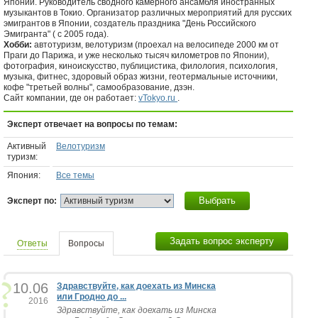
Японии. Руководитель сводного камерного ансамбля иностранных
музыкантов в Токио. Организатор различных мероприятий для русских
эмигрантов в Японии, создатель праздника "День Российского
Эмигранта" ( с 2005 года).
Хобби:
автотуризм, велотуризм (проехал на велосипеде 2000 км от
Праги до Парижа, и уже несколько тысяч километров по Японии),
фотография, киноискусство, публицистика, филология, психология,
музыка, фитнес, здоровый образ жизни, геотермальные источники,
кофе "третьей волны", самообразование, дзэн.
Сайт компании, где он работает:
vTokyo.ru
.
Эксперт отвечает на вопросы по темам:
Активный
Велотуризм
туризм:
Япония:
Все темы
Выбрать
Эксперт по:
Задать вопрос эксперту
Ответы
Вопросы
10.06
Здравствуйте, как доехать из Минска
или Гродно до ...
2016
Здравствуйте, как доехать из Минска