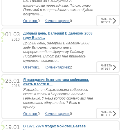
или Гродно до Свиноустье? С
найменшими пересадками. (Плохо знаю
Польский и с пересадками тяжело будет
покупать ...
читать
Ответов:
0
Комментариев:
0
ответ
01.03
Добрый день, Валерий! В далеком 2008
году Вы оч...
2016
Добрый день, Валерий! В далеком 2008
году Вы очень помогли мне с
информацией по Иркутску-Байкалу-
Листвянке. В тот раз мне пришлось
путешествовать о...
читать
Ответов:
1
Комментариев:
2
ответ
23.01
Я гражданин Кыргызстана собираюсь
ехать в гости в ...
2016
Я гражданин Кыргызстана собираюсь
ехать в гости в Норвегию а патом в
Германию. У меня вопрос сколько виз мне
открывать одну или две ? Если я
приеду...
читать
Ответов:
0
Комментариев:
0
ответ
19.01
В 1971 2974 ггодах мой отец Батаев