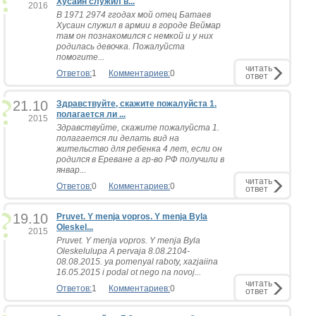
Хусаин служил в...
2016
В 1971 2974 ггодах мой отец Батаев
Хусаин служил в армии в городе Веймар
там он познакомился с немкой и у них
родилась девочка. Пожалуйста
помогите...
читать
Ответов:
1
Комментариев:
0
ответ
21.10
Здравствуйте, скажите пожалуйста 1.
полагается ли ...
2015
Здравствуйте, скажите пожалуйста 1.
полагается ли делать вид на
жительство для ребенка 4 лет, если он
родился в Ереване а гр-во РФ получили в
январ...
читать
Ответов:
0
Комментариев:
0
ответ
19.10
Pruvet. Y menja vopros. Y menja Byla
Oleskel...
2015
Pruvet. Y menja vopros. Y menja Byla
Oleskelulupa A pervaja 8.08.2104-
08.08.2015. ya pomenyal raboty, xazjaiina
16.05.2015 i podal ot nego na novoj...
читать
Ответов:
1
Комментариев:
0
ответ