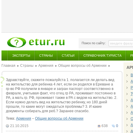
Поиск по сайту:
ЭКСПЕРТЫ
СТРАНЫ
СТАТЬИ
СПРАВОЧНИК ТУРИСТА
Р
Главная
Страны
Армения
Общие вопросы об Армении
АР
В
Здравствуйте, скажите пожалуйста 1. полагается ли делать вид
А
на жительство для ребенка 4 лет, если он родился в Ереване а
Р
гр-во РФ получили в январе и загран паспорт соответственно в
феврале, учитывая факт, что отец гр РА, проживает постоянно в
Т
РА, а мать гр. РФ, проживает также в РА с видом на жительство. 2.
А
Если нужно делать вид на жительство ребенку, но 180 дней
А
прошли, то какие могут ожидаться проблемы? 3. И какие
документы собирать для реб.? Заранее спасибо.
А
Тема:
Армения
–
Общие вопросы об Армении
О
А
21.10.2015
638
0
А