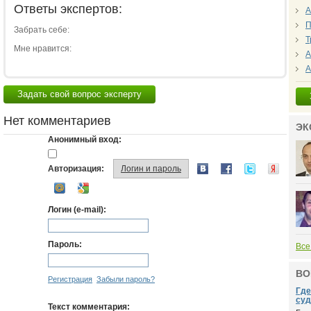
Ответы экспертов:
А
П
Забрать себе:
Т
Мне нравится:
А
А
Задать свой вопрос эксперту
Нет комментариев
ЭК
Анонимный вход:
Авторизация:
Логин и пароль
Логин (e-mail):
Пароль:
Все
ВО
Регистрация
Забыли пароль?
Где
суд
Текст комментария: