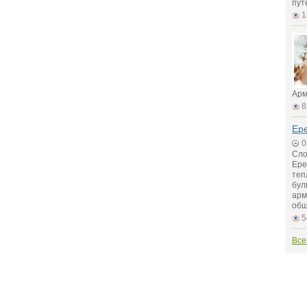
пут
1
Арм
8
Ер
0
Сло
Ере
теп
бул
арм
общ
5
Все