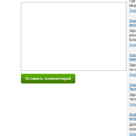
Где
мед
Арм
Здр
реги
Здр
рег
Бла
Арм
Здр
нико
Здр
не 
Арм
Оставить комментарий
Здр
Чел
Здр
Чел
Арм
Доб
муж 
Доб
гра
Арм