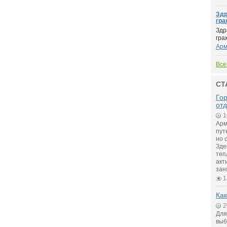
Здр
гра
Здр
гра
Арм
Все
СТ
Го
от
1
Арм
пут
но 
Зде
теп
акт
зан
1
Как
2
Для
выб