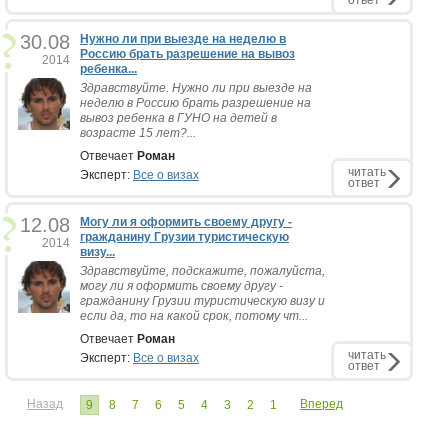
ответ
30.08
Нужно ли при выезде на неделю в
Россию брать разрешение на вывоз
2014
ребенка...
Здравствуйте. Нужно ли при выезде на
неделю в Россию брать разрешение на
вывоз ребенка в ГУНО на детей в
возрасте 15 лет?...
Отвечает
Роман
читать
Эксперт:
Все о визах
ответ
12.08
Могу ли я оформить своему другу -
гражданину Грузии туристическую
2014
визу...
Здравствуйте, подскажите, пожалуйста,
могу ли я оформить своему другу -
гражданину Грузии туристическую визу и
если да, то на какой срок, потому чт...
Отвечает
Роман
читать
Эксперт:
Все о визах
ответ
Назад
Вперед
9
8
7
6
5
4
3
2
1