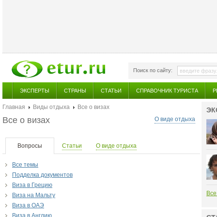
Поиск по сайту:
ЭКСПЕРТЫ
СТРАНЫ
СТАТЬИ
СПРАВОЧНИК ТУРИСТА
Р
Главная
Виды отдыха
Все о визах
ЭК
Все о визах
О виде отдыха
Вопросы
Статьи
О виде отдыха
Все темы
Подделка документов
Виза в Грецию
Все
Виза на Мальту
Виза в ОАЭ
Виза в Англию