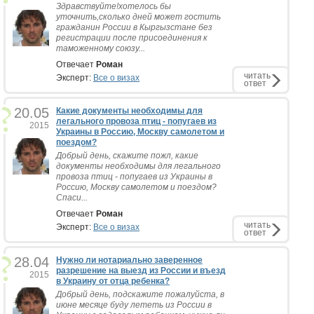
Здравствуйте!хотелось бы
уточнить,сколько дней может гостить
гражданин России в Кыргызстане без
регистрации после присоединения к
таможенному союзу...
Отвечает
Роман
читать
Эксперт:
Все о визах
ответ
20.05
Какие документы необходимы для
легального провоза птиц - попугаев из
2015
Украины в Россию, Москву самолетом и
поездом?
Добрый день, скажите пожл, какие
документы необходимы для легального
провоза птиц - попугаев из Украины в
Россию, Москву самолетом и поездом?
Спаси...
Отвечает
Роман
читать
Эксперт:
Все о визах
ответ
28.04
Нужно ли нотариально заверенное
разрешение на выезд из России и въезд
2015
в Украину от отца ребенка?
Добрый день, подскажите пожалуйста, в
июне месяце буду лететь из России в