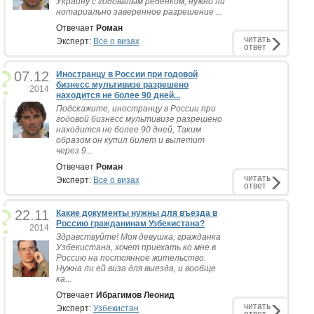
Украину с годовалым ребенком, нужно ли
нотариально заверенное разрешение ...
Отвечает
Роман
читать
Эксперт:
Все о визах
ответ
07.12
Иностранцу в России при годовой
бизнесс мультивизе разрешено
2014
находится не более 90 дней...
Подскажите, иностранцу в России при
годовой бизнесс мультивизе разрешено
находится не более 90 дней, Таким
образом он купил билет и вылетит
через 9...
Отвечает
Роман
читать
Эксперт:
Все о визах
ответ
22.11
Какие документы нужны для въезда в
Россию гражданинам Узбекистана?
2014
Здравствуйте! Моя девушка, гражданка
Узбекистана, хочет приехать ко мне в
Россию на постоянное жительство.
Нужна ли ей виза для выезда, и вообще
ка...
Отвечает
Ибрагимов Леонид
читать
Эксперт:
Узбекистан