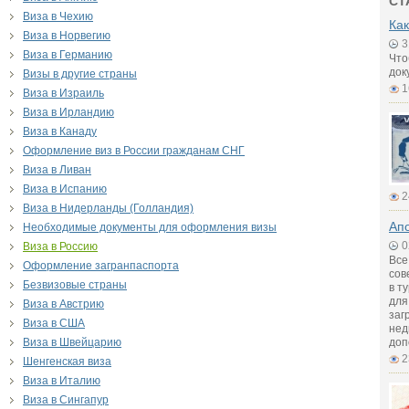
СТ
Виза в Чехию
Как
Виза в Норвегию
3
Виза в Германию
Что
док
Визы в другие страны
1
Виза в Израиль
Виза в Ирландию
Виза в Канаду
Оформление виз в России гражданам СНГ
Виза в Ливан
Виза в Испанию
2
Виза в Нидерланды (Голландия)
Апо
Необходимые документы для оформления визы
0
Виза в Россию
Все
Оформление загранпаспорта
сов
Безвизовые страны
в т
для
Виза в Австрию
заг
Виза в США
нед
Виза в Швейцарию
доп
2
Шенгенская виза
Виза в Италию
Виза в Сингапур