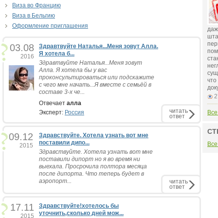
Виза во Францию
Виза в Бельгию
Оформление приглашения
даж
шта
пер
03.08
Здравтвуйте Наталья...Меня зовут Алла.
пом
Я хотела б...
2016
ста
Здравтвуйте Наталья...Меня зовут
нег
Алла. Я хотела бы у вас
сущ
проконсультироваться или подскажите
что
с чего мне начать...Я вместе с семьёй в
док
составе 3-х че...
2
Отвечает
алла
читать
Эксперт:
Россия
Все
ответ
СТ
09.12
Здравствуйте. Хотела узнать вот мне
поставили дипо...
Все
2015
Здравствуйте. Хотела узнать вот мне
поставили дипорт но я во время ни
выехала. Просрочила полтора месяца
после дипорта. Что теперь будет в
аэропорт...
читать
ответ
17.11
Здравствуйте!хотелось бы
уточнить,сколько дней мож...
2015