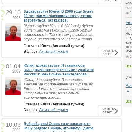
ответ
хор
вод
29.10
Здравствуйте Юлия! В 2009 году будет
1
20 лет, как мы закончили школу, хотим
2008
встретиться. Так как все..
Акт
Здравствуйте Юлия! В 2009 году будет
2
20 лет, как мы закончили школу, хотим
Не 
встретиться. Так как всех раскидало по
над
стране, желательно собратья в центр...
зде
Отвечает
Юлия (Активный туризм)
кот
читать
мом
Эксперт:
Активный туризм
ответ
1
01.04
Юлия, здравствуйте. Я занимаюсь
Все
выездными корпоративными турами по
2008
России. И меня очень заинтересова..
ИН
Юлия, здравствуйте. Я занимаюсь
выездными корпоративными турами по
Ро
России. И меня очень заинтересовала
информация о том, что в вашей
компетенции алмаз...
Все
Отвечает
Юлия (Активный туризм)
читать
Эксперт:
Активный туризм
ответ
10.03
Добрый день! Очень хочу посмотреть
нашу родную Сибирь, что-нибудь дикое
2008