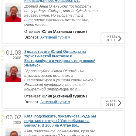
и неизведанное. Но выбрать т..
Добрый день! Очень хочу посмотреть
нашу родную Сибирь, что-нибудь дикое и
неизведанное. Но выбрать тур в
интернете оказалось очень сложно,
очень много...
Отвечает
Юлия (Активный туризм)
читать
Эксперт:
Активный туризм
ответ
01.03
Здравствуйте Юлия! Однажды на
туристической выставке в
2008
Екатеринбурге я увидела стенд некоей
Ямальск..
Здравствуйте Юлия! Однажды на
туристической выставке в
Екатеринбурге я увидела стенд некоей
Ямальской турфирмы, но никакой
конкретной информации по п...
Отвечает
Юлия (Активный туризм)
читать
Эксперт:
Активный туризм
ответ
06.02
Юля, подскажите, пожалуйста, куда бы
податься в отпуск? Уже побывал на
2008
Байкале. В 2005 на Алтае (ко..
Юля, подскажите, пожалуйста, куда бы
податься в отпуск? Уже побывал на