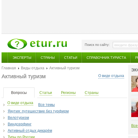
Поиск по сайту:
ЭКСПЕРТЫ
СТРАНЫ
СТАТЬИ
СПРАВОЧНИК ТУРИСТА
Р
Главная
Виды отдыха
Активный туризм
ЭК
Активный туризм
О виде отдыха
Вопросы
Статьи
Регионы
Страны
О виде отдыха
Все темы
Якутия: путешествие без турфирм
Велотуризм
Виндсерфинг
Все
Активный отдых дикарём
Туры по России