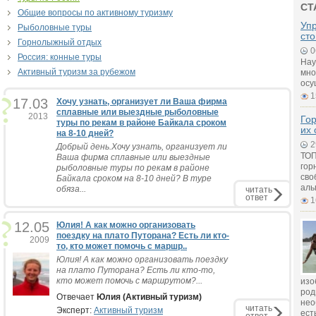
СТ
Общие вопросы по активному туризму
Упр
Рыболовные туры
ст
Горнолыжный отдых
0
Россия: конные туры
Нау
Активный туризм за рубежом
мно
осу
1
17.03
Хочу узнать, организует ли Ваша фирма
сплавные или выездные рыболовные
2013
Го
туры по рекам в районе Байкала сроком
их
на 8-10 дней?
2
Добрый день.Хочу узнать, организует ли
ТОП
Ваша фирма сплавные или выездные
гор
рыболовные туры по рекам в районе
сво
Байкала сроком на 8-10 дней? В туре
аль
обяза...
читать
ответ
1
12.05
Юлия! А как можно организовать
поездку на плато Путорана? Есть ли кто-
2009
то, кто может помочь с маршр..
Юлия! А как можно организовать поездку
на плато Путорана? Есть ли кто-то,
кто может помочь с маршрутом?...
изо
род
Отвечает
Юлия (Активный туризм)
нео
читать
Эксперт:
Активный туризм
ест