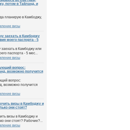
бираюсь во Вьетнам,
у, потом в Тайланд, и
да планирую в Камбоджу,
мление визы
очу заехать в Камбоджу
вия моего паспорта - 5
у заехать в Камбоджу или
его паспорта - 5 мес...
мление визы
дующий вопрос:
анд, возможно получится
ющий вопрос:
нд, возможно получится
мление визы
лучить визы в Камбоджу и
лько они стоят?
чить визы в Камбоджу и
ко они стоят? Рабочие?...
мление визы