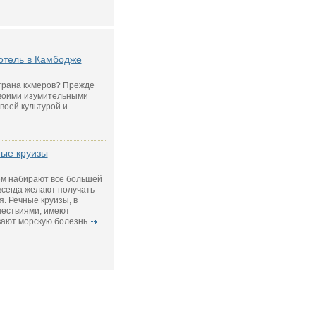
отель в Камбодже
трана кхмеров? Прежде
своими изумительными
воей культурой и
ые круизы
ем набирают все большей
всегда желают получать
. Речные круизы, в
шествиями, имеют
вают морскую болезнь