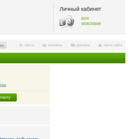
Личный кабинет
вход
регистрация
etur.ru
контакты
реклама
карта сайта
ск
изы
сперту