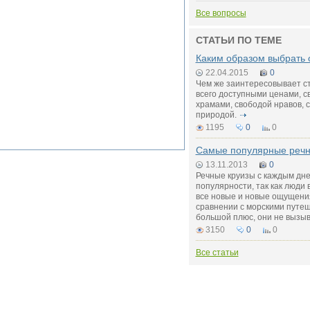
Все вопросы
СТАТЬИ ПО ТЕМЕ
Каким образом выбрать 
22.04.2015
0
Чем же заинтересовывает с
всего доступными ценами, 
храмами, свободой нравов, с
природой.
1195
0
0
Самые популярные речн
13.11.2013
0
Речные круизы с каждым дн
популярности, так как люди 
все новые и новые ощущения
сравнении с морскими путе
большой плюс, они не вызы
3150
0
0
Все статьи