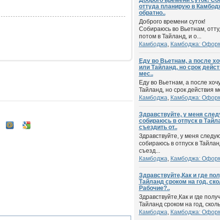
Доброго времени суток! Со
оттуда планирую в Камбодж
обратно..
Доброго времени суток!
Собираюсь во Вьетнам, отту
потом в Тайланд, и о...
Камбоджа
,
Камбоджа: Офор
Еду во Вьетнам, а после х
или Тайланд, но срок дейст
мес..
Еду во Вьетнам, а после хоч
Тайланд, но срок действия мо
Камбоджа
,
Камбоджа: Офор
Здравствуйте, у меня сле
собираюсь в отпуск в Тайл
съездить от..
Здравствуйте, у меня следу
собираюсь в отпуск в Тайла
съезд...
Камбоджа
,
Камбоджа: Офор
Здравствуйте,Как и где по
Тайланд сроком на год, ско
Рабочие?..
Здравствуйте,Как и где полу
Тайланд сроком на год, сколь
Камбоджа
,
Камбоджа: Офор