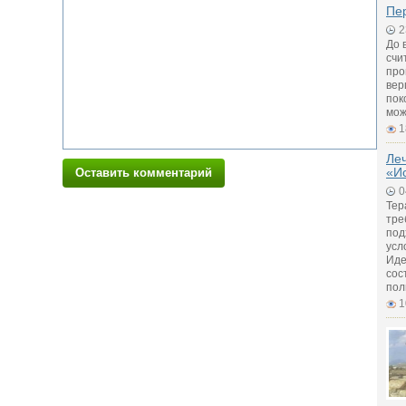
Пе
2
До 
счи
про
вер
пок
мож
1
Ле
«И
Оставить комментарий
0
Тер
тре
под
усл
Иде
сос
пол
1