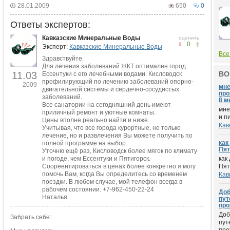
28.01.2009
650
0
Ответы экспертов:
Кавказские Минеральные Воды
оценить
0
Эксперт:
Кавказские Минеральные Воды
Все
Здравствуйте.
Для лечения заболеваний ЖКТ оптимален город
11.03
ВО
Ессентуки с его лечебными водами. Кисловодск
профилирующий по лечению заболеваний опорно-
2009
мне
двигательной системы и сердечно-сосудистых
про
заболеваний.
8 м
Все санатории на сегодняшний день имеют
мне
приличный ремонт и уютные комнаты.
и п
Цены вполне реально найти и ниже.
Кав
Учитывая, что все города курортные, не только
лечение, но и развлечения Вы можете получить по
как
полной программе на выбор.
Пят
Уточню ещё раз, Кисловодск более мягок по климату
и погоде, чем Ессентуки и Пятигорск.
как
Соореентироваться в ценах более конкретно я могу
Пят
помочь Вам, когда Вы определитесь со временем
Кав
поездки. В любом случае, мой телефон всегда в
рабочем состоянии. +7-962-450-22-24
Доб
Наталья
пут
про
Доб
Забрать себе:
пут