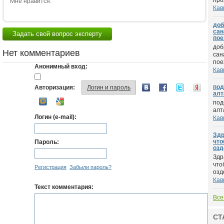
про
Мне нравится:
Кав
доб
сан
Задать свой вопрос эксперту
пое
доб
Нет комментариев
сан
поех
Анонимный вход:
Кав
под
Авторизация:
Логин и пароль
алт
под
алт
Логин (e-mail):
Кав
Здр
что
Пароль:
озд
Здр
что
Регистрация
Забыли пароль?
озд
Кав
Текст комментария:
Все
СТ