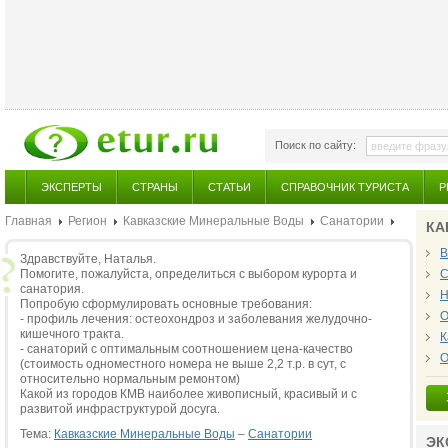
Поиск по сайту:
ЭКСПЕРТЫ
СТРАНЫ
СТАТЬИ
СПРАВОЧНИК ТУРИСТА
Р
Главная
Регион
Кавказские Минеральные Воды
Санатории
КА
В
Здравствуйте, Наталья.
Помогите, пожалуйста, определиться с выбором курорта и
С
санатория.
Н
Попробую сформулировать основные требования:
О
- профиль лечения: остеохондроз и заболевания желудочно-
кишечного тракта.
К
- санаторий с оптимальным соотношением цена-качество
О
(стоимость одноместного номера не выше 2,2 т.р. в сут, с
относительно нормальным ремонтом)
Какой из городов КМВ наиболее живописный, красивый и с
развитой инфраструктурой досуга.
Тема:
Кавказские Минеральные Воды
–
Санатории
ЭК