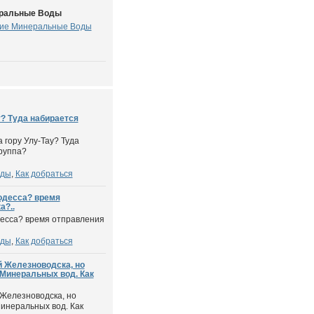
еральные Воды
кие Минеральные Воды
у? Туда набирается
а гору Улу-Тау? Туда
руппа?
оды
,
Как добраться
одесса? время
а?..
десса? время отправления
оды
,
Как добраться
й Железноводска, но
 Минеральных вод. Как
 Железноводска, но
инеральных вод. Как