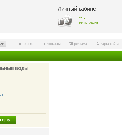
Личный кабинет
вход
регистрация
etur.ru
контакты
реклама
карта сайта
ск
ЛЬНЫЕ ВОДЫ
а
ия
сперту