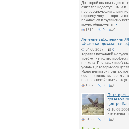
До второй половины девятна
считался недоступным, а в 
прогрессирующим альпинист
вершину могут покорить все
покопаться в грузинских ист
можно обнаружить
1816
0
0
Лечение заболеваний ЖК
«Истокъ»: доказанная э
04.09.2017
0
Терапия патологий желудочн
требует не только професси
подхода. При таких проблем
условия, в которых осущест
Идеальными они считаются 
составляющих: минеральные
полное спокойствие и отсутс
1082
0
0
Пятигорск 
грязевой к
центре Кав
18.08.200
Кто сказал: 
3156
0
0
Все статьи