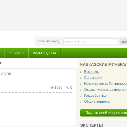
Поиск по сайту:
пои
А
РЕГИОНЫ
ВИДЫ ОТДЫХА
КАВКАЗСКИЕ МИНЕРА
Все темы
 улутау
Санатории
Недвижимость Пятигорск
1626
0
Отдых, туризм, развлечен
Как добраться
Общие вопросы
Задать свой вопрос эк
ЭКСПЕРТЫ