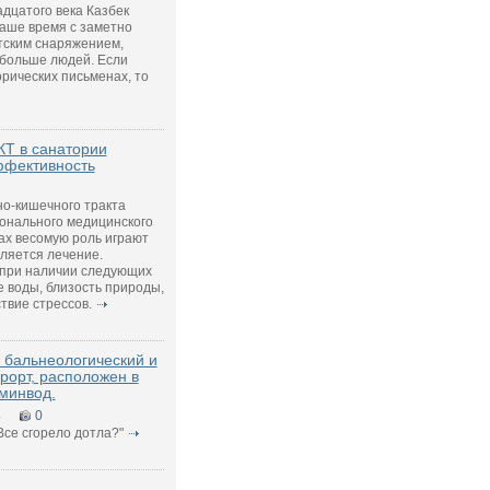
дцатого века Казбек
наше время с заметно
ским снаряжением,
 больше людей. Если
орических письменах, то
Т в санатории
ффективность
о-кишечного тракта
онального медицинского
ах весомую роль играют
вляется лечение.
при наличии следующих
 воды, близость природы,
твие стрессов.
- бальнеологический и
урорт, расположен в
минвод.
4
0
"Все сгорело дотла?"