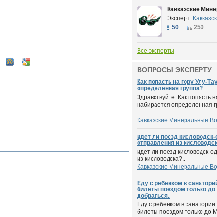
Кавказские Мин
Эксперт:
Кавказс
50
250
Все эксперты
ВОПРОСЫ ЭКСПЕРТУ
Как попасть на гору Улу-Та
определенная группа?
Здравствуйте. Как попасть н
набирается определенная г
...
Кавказские Минеральные В
идет ли поезд кисловодск-
отправления из кисловодск
идет ли поезд кисловодск-о
из кисловодска?...
Кавказские Минеральные В
Еду с ребенком в санатори
билеты поездом только до
добраться..
Еду с ребенком в санаторий
билеты поездом только до М