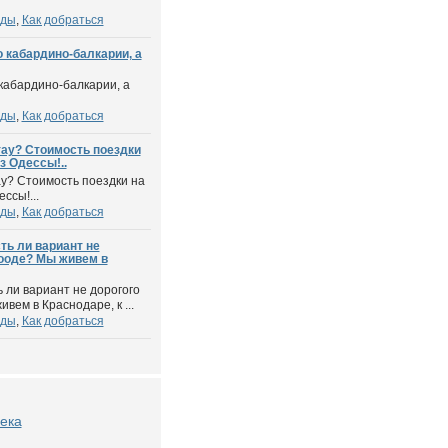
оды
,
Как добраться
о кабардино-балкарии, а
 кабардино-балкарии, а
оды
,
Как добраться
-тау? Стоимость поездки
з Одессы!..
ау? Стоимость поездки на
ссы!...
оды
,
Как добраться
ть ли вариант не
гооде? Мы живем в
ь ли вариант не дорогого
вем в Краснодаре, к ...
оды
,
Как добраться
ека