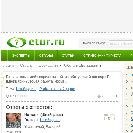
Поиск по сайту:
ЭКСПЕРТЫ
СТРАНЫ
СТАТЬИ
СПРАВОЧНИК ТУРИСТА
Р
Главная
Страны
Швейцария
Работа в Швейцарии
ШВ
В
Есть ли какие-либо варианты найти работу семейной паре В
Швейцарии? Любая работа, кроме...
Г
т
Тема:
Швейцария
–
Работа в Швейцарии
Ц
07.02.2006
759
0
О
Ответы экспертов:
И
О
Наталья (Швейцария)
оценить
0
В
Эксперт:
Швейцария
А
Уважаемый, Валерий.
Р