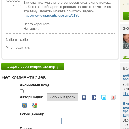
06.03
Так как я получаю много вопросов касательно поиска
Ш
2006
работы в Швейцарии, я решила написать заметки на
эту тему. Заметки можете почитать задесь:
http://www.etur.ru/articles/switz/1185
Всего хорошего,
ЭК
Наталья.
Забрать себе:
Мне нравится:
Все
Задать свой вопрос эксперту
ВО
доб
Нет комментариев
возм
доб
Анонимный вход:
воз
Шве
Авторизация:
Логин и пароль
Я ч
дел
пра
Логин (e-mail):
тер
Здр
под
Пароль: