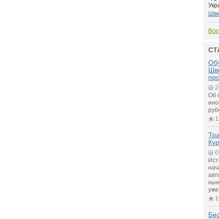
Укр
Шве
Все
СТ
Обу
Шв
пр
2
Об 
ино
руб
1
Тра
Кур
0
Ист
нач
авт
нын
уже
1
Бе