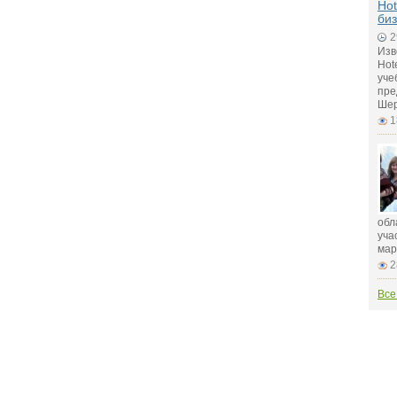
Hot
биз
2
Изв
Hot
уче
пре
Шер
1
обл
уча
мар
2
Все