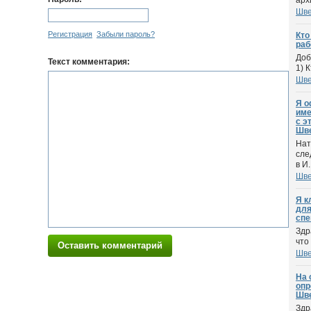
архи
Шве
Регистрация
Забыли пароль?
Кто
раб
Доб
Текст комментария:
1) 
Шве
Я о
име
с э
Шв
Нат
сле
в И.
Шве
Я к
для
спе
Здр
что
Оставить комментарий
Шве
На 
опр
Шве
Здр